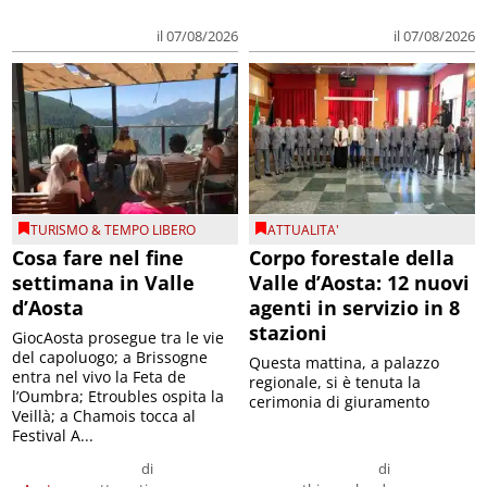
il 07/08/2026
il 07/08/2026
TURISMO & TEMPO LIBERO
ATTUALITA'
Cosa fare nel fine
Corpo forestale della
settimana in Valle
Valle d’Aosta: 12 nuovi
d’Aosta
agenti in servizio in 8
stazioni
GiocAosta prosegue tra le vie
del capoluogo; a Brissogne
Questa mattina, a palazzo
entra nel vivo la Feta de
regionale, si è tenuta la
l’Oumbra; Etroubles ospita la
cerimonia di giuramento
Veillà; a Chamois tocca al
Festival A...
di
di