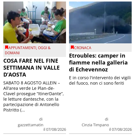
APPUNTAMENTI
,
OGGI &
CRONACA
DOMANI
Etroubles: camper in
COSA FARE NEL FINE
fiamme nella galleria
SETTIMANA IN VALLE
di Echevennoz
D’AOSTA
E in corso l'intervento dei vigili
SABATO 8 AGOSTO ALLEIN –
del fuoco, non ci sono feriti
All’area verde Le Plan-de-
Clavel prosegue “ItinerDante”,
le letture dantesche, con la
partecipazione di Antonello
Pistritto (...
di
di
gazzettamatin
Cinzia Timpano
il 07/08/2026
il 07/08/2026