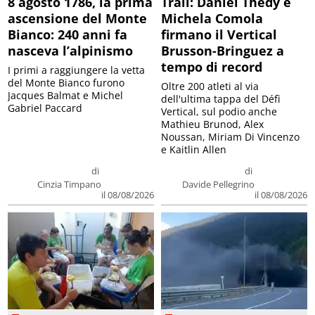
8 agosto 1786, la prima
Trail: Daniel Thedy e
ascensione del Monte
Michela Comola
Bianco: 240 anni fa
firmano il Vertical
nasceva l’alpinismo
Brusson-Bringuez a
tempo di record
I primi a raggiungere la vetta
del Monte Bianco furono
Oltre 200 atleti al via
Jacques Balmat e Michel
dell'ultima tappa del Défì
Gabriel Paccard
Vertical, sul podio anche
Mathieu Brunod, Alex
Noussan, Miriam Di Vincenzo
e Kaitlin Allen
di
di
Cinzia Timpano
Davide Pellegrino
il 08/08/2026
il 08/08/2026