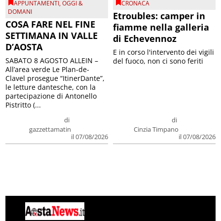
APPUNTAMENTI
,
OGGI &
CRONACA
DOMANI
Etroubles: camper in
COSA FARE NEL FINE
fiamme nella galleria
SETTIMANA IN VALLE
di Echevennoz
D’AOSTA
E in corso l'intervento dei vigili
SABATO 8 AGOSTO ALLEIN –
del fuoco, non ci sono feriti
All’area verde Le Plan-de-
Clavel prosegue “ItinerDante”,
le letture dantesche, con la
partecipazione di Antonello
Pistritto (...
di
di
gazzettamatin
Cinzia Timpano
il 07/08/2026
il 07/08/2026