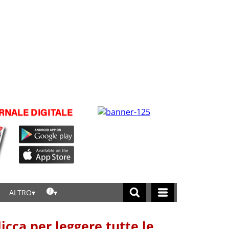
ALTRO
licca per leggere tutte le