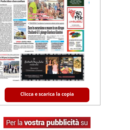
Clicca e scarica la copia