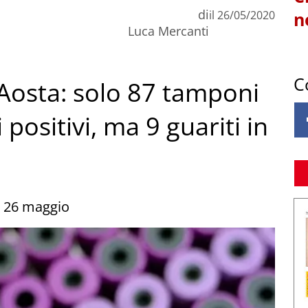
di
il
26/05/2020
n
Luca Mercanti
C
’Aosta: solo 87 tamponi
 positivi, ma 9 guariti in
el 26 maggio