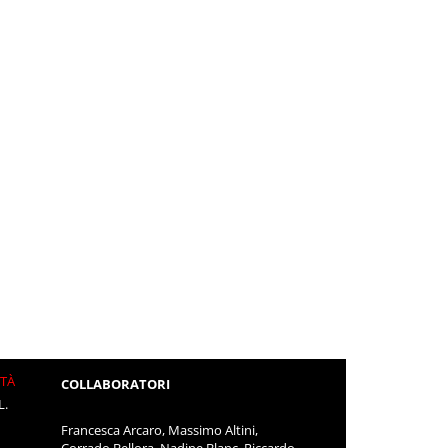
ITÀ
COLLABORATORI
L.
Francesca Arcaro, Massimo Altini,