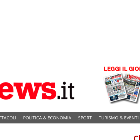
TTACOLI
POLITICA & ECONOMIA
SPORT
TURISMO & EVENTI
C