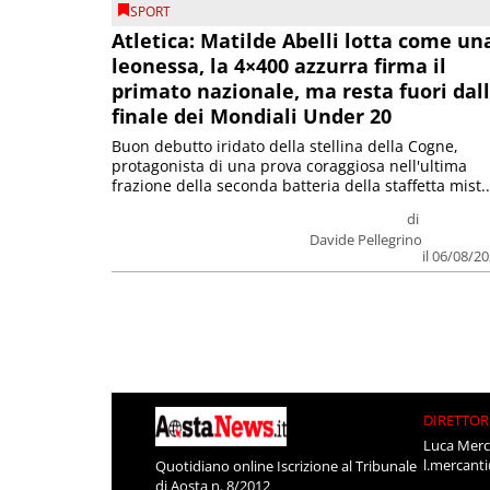
SPORT
Atletica: Matilde Abelli lotta come un
leonessa, la 4×400 azzurra firma il
primato nazionale, ma resta fuori dal
finale dei Mondiali Under 20
Buon debutto iridato della stellina della Cogne,
protagonista di una prova coraggiosa nell'ultima
frazione della seconda batteria della staffetta mist..
di
Davide Pellegrino
il 06/08/2
DIRETTOR
Luca Merc
l.mercant
Quotidiano online Iscrizione al Tribunale
di Aosta n. 8/2012