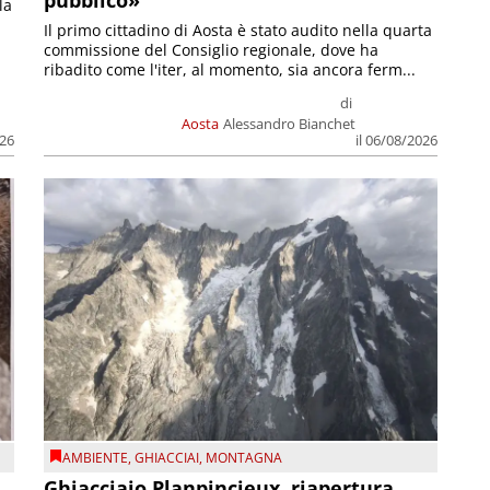
pubblico»
la
Il primo cittadino di Aosta è stato audito nella quarta
commissione del Consiglio regionale, dove ha
ribadito come l'iter, al momento, sia ancora ferm...
di
Aosta
Alessandro Bianchet
026
il 06/08/2026
AMBIENTE
,
GHIACCIAI
,
MONTAGNA
Ghiacciaio Planpincieux, riapertura