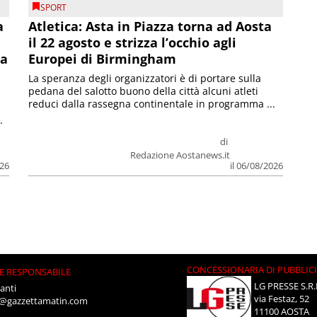
SPORT
a
Atletica: Asta in Piazza torna ad Aosta
il 22 agosto e strizza l’occhio agli
la
Europei di Birmingham
La speranza degli organizzatori è di portare sulla
pedana del salotto buono della città alcuni atleti
reduci dalla rassegna continentale in programma ...
.
di
Redazione Aostanews.it
026
il 06/08/2026
CONCESSIONARIA DI PUBBLIC
E RESPONSABILE
LG PRESSE S.R.
anti
via Festaz, 52
i@gazzettamatin.com
11100 AOSTA