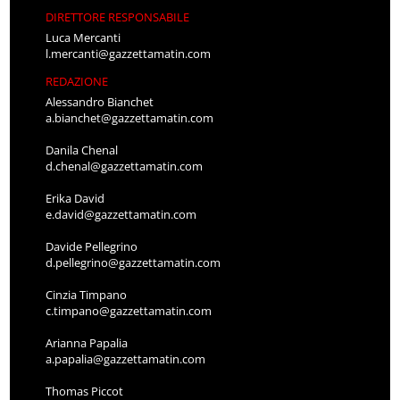
DIRETTORE RESPONSABILE
Luca Mercanti
l.mercanti@gazzettamatin.com
REDAZIONE
Alessandro Bianchet
a.bianchet@gazzettamatin.com
Danila Chenal
d.chenal@gazzettamatin.com
Erika David
e.david@gazzettamatin.com
Davide Pellegrino
d.pellegrino@gazzettamatin.com
Cinzia Timpano
c.timpano@gazzettamatin.com
Arianna Papalia
a.papalia@gazzettamatin.com
Thomas Piccot