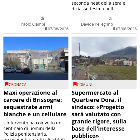
seconda heat della sera e
diciassettesima nell...
di
di
Paolo Ciambi
Davide Pellegrino
il 07/08/2026
il 07/08/2026
CRONACA
COMUNI
Maxi operazione al
Supermercato al
carcere di Brissogne:
Quartiere Dora, il
sequestrate armi
sindaco: «Progetto
bianche e un cellulare
sarà valutato con
grande rigore, sulla
L'intervento ha coinvolto un
base dell’interesse
centinaio di uomini della
Polizia penitenziaria,
pubblico»
provenienti da tutti gli istituti