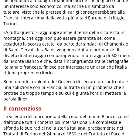
disponibilità al dialogo, ribadendo anche che in gioco non c’è
un interesse solo economico, ma anche un simbolo da
tutelare, visto che le pretese di Parigi consegnerebbero alla
Francia l’intera cima della vetta più alta d’Europa e il rifugio
Torino».
«A tutto questo si aggiunge anche il tema della sicurezza in
montagna, che oggi non può essere garantita se, come
accaduto la scorsa estate, da parte dei sindaci di Chamonix e
di Saint-Gervais-les-Bains vengono adottate ordinanze di
divieto di atterraggio con parapendio in un raggio di 600 metri
dal Monte Bianco e che, data l’incongruenza tra le cartografie
italiana e francese, finisce per interessare un’area che l’Italia
ritiene proprio territorio.
Bene quindi la volontà del Governo di cercare un confronto e
una soluzione con la Francia. Si tratta di un problema che si
protrae da troppo tempo e su cui è giunta l’ora di mettere la
parola fine».
Il contenzioso
La vicenda della proprietà della cima del monte Bianco, come
d’altronde tutti i contenziosi internazionali, è complessa e
affonda le sue radici nella storia italiana, precisamente nei
Trattati di Torino del 24 marzo 1860 e nel Trattato di Pace di