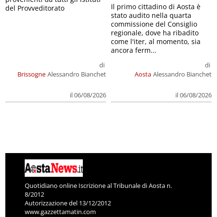
Il primo cittadino di Aosta è
del Provveditorato
stato audito nella quarta
commissione del Consiglio
regionale, dove ha ribadito
come l'iter, al momento, sia
ancora ferm...
di
di
Brissogne
Alessandro Bianchet
Aosta
Alessandro Bianchet
il 06/08/2026
il 06/08/2026
Quotidiano online Iscrizione al Tribunale di Aosta n.
8/2012
Autorizzazione del 13/12/2012
www.gazzettamatin.com