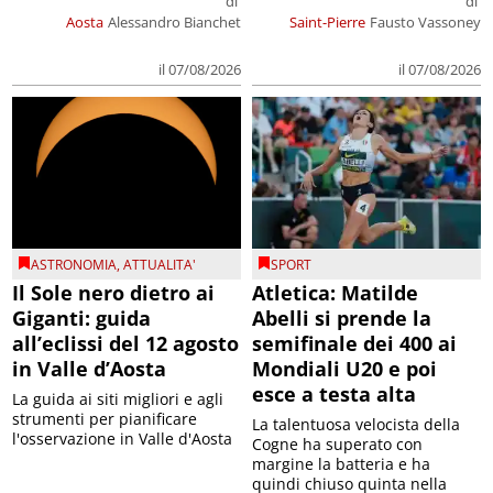
di
di
Aosta
Alessandro Bianchet
Saint-Pierre
Fausto Vassoney
il 07/08/2026
il 07/08/2026
ASTRONOMIA
,
ATTUALITA'
SPORT
Il Sole nero dietro ai
Atletica: Matilde
Giganti: guida
Abelli si prende la
all’eclissi del 12 agosto
semifinale dei 400 ai
in Valle d’Aosta
Mondiali U20 e poi
esce a testa alta
La guida ai siti migliori e agli
strumenti per pianificare
La talentuosa velocista della
l'osservazione in Valle d'Aosta
Cogne ha superato con
margine la batteria e ha
quindi chiuso quinta nella