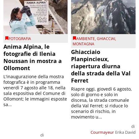
FOTOGRAFIA
AMBIENTE
,
GHIACCIAI
,
MONTAGNA
Anima Alpina, le
Ghiacciaio
fotografie di Ilenia
Planpincieux,
Noussan in mostra a
riapertura diurna
Ollomont
della strada della Val
L'inaugurazione della mostra
Ferret
fotografica è in programma
venerdì 7 agosto alle 18, nella
Riapre oggi, giovedì 6 agosto,
sala espositiva del Comune di
solo di giorno e solo in
Ollomont; le immagini esposte
discesa, la strada comunale
sa...
della Val Ferret; si riduce lo
scenario di rischio, in
movimento u...
di
Courmayeur
Erika David
di