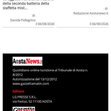
della seconda batteria della
staffetta mist...
di
Redazione Aostanews.it
di
Davide Pellegrino
il 06/08/2026
il 06/08/2026
Quotidiano online Iscrizione al Tribunale di Aosta n.
8/2012
Autorizzazione del 13/12/2012
www.gazzettamatin.com
Editore
LG PRESSE S.R.L.
via Festaz, 52 11100 AOSTA