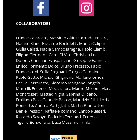
COLLABORATORI
Francesca Arcaro, Massimo Altini, Corrado Bellora,
Nadine Blanc, Riccardo Bortolotti, Manila Calipari,
Giulia Calisti, Nadia Camposaragna, Paolo Ciambi,
Filippo Clermont, Carol Di Vito, Christian Leo
Dufour, Christian Evaspasiano, Giuseppe Farinella,
Enrico Formento Dojot, Bruno Fracasso, Fabio
Francesconi, Sofia Fregnani, Giorgia Gambino,
Paolo Gatto, Michael Ghignone, Marlène Jorrioz,
Cecilia Lazzarotto, Giacomo Mangano, Angela
Marrelli, Federico Mecca, Luca Mauro Melloni, Marc
Montrosset, Matteo Nigra, Sabrina Olibano,
Emiliano Pala, Gabriele Peloso, Maurizio Pitti, Loris
Ponsetto, Andrea Portigliatti, Mattia Pramotton,
Deniel Pession, Raffaele Romano, Enrico Ruggeri,
Riccardo Savoye, Federica Tercinod, Federico
Tigellio Benvenuto, Luca Massimo Trifilò