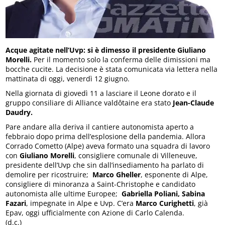
Acque agitate nell’Uvp: si è dimesso il presidente Giuliano
Morelli.
Per il momento solo la conferma delle dimissioni ma
bocche cucite. La decisione è stata comunicata via lettera nella
mattinata di oggi, venerdì 12 giugno.
Nella giornata di giovedì 11 a lasciare il Leone dorato e il
gruppo consiliare di Alliance valdôtaine era stato
Jean-Claude
Daudry.
Pare andare alla deriva il cantiere autonomista aperto a
febbraio dopo prima dell’esplosione della pandemia. Allora
Corrado Cometto (Alpe) aveva formato una squadra di lavoro
con
Giuliano Morelli
, consigliere comunale di Villeneuve,
presidente dell’Uvp che sin dall’insediamento ha parlato di
demolire per ricostruire;
Marco Gheller
, esponente di Alpe,
consigliere di minoranza a Saint-Christophe e candidato
autonomista alle ultime Europee;
Gabriella Poliani, Sabina
Fazari
, impegnate in Alpe e Uvp. C’era
Marco Curighetti
, già
Epav, oggi ufficialmente con Azione di Carlo Calenda.
(d.c.)