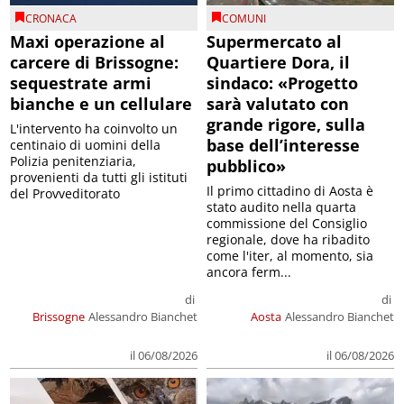
CRONACA
COMUNI
Maxi operazione al
Supermercato al
carcere di Brissogne:
Quartiere Dora, il
sequestrate armi
sindaco: «Progetto
bianche e un cellulare
sarà valutato con
grande rigore, sulla
L'intervento ha coinvolto un
base dell’interesse
centinaio di uomini della
Polizia penitenziaria,
pubblico»
provenienti da tutti gli istituti
Il primo cittadino di Aosta è
del Provveditorato
stato audito nella quarta
commissione del Consiglio
regionale, dove ha ribadito
come l'iter, al momento, sia
ancora ferm...
di
di
Brissogne
Alessandro Bianchet
Aosta
Alessandro Bianchet
il 06/08/2026
il 06/08/2026