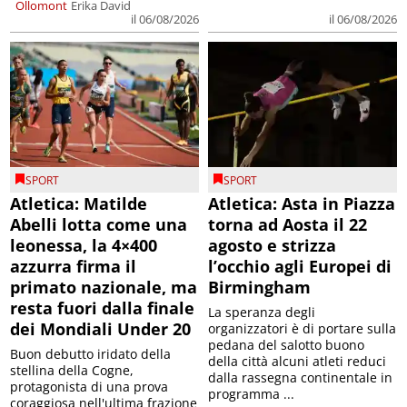
Ollomont
Erika David
il 06/08/2026
il 06/08/2026
SPORT
SPORT
Atletica: Matilde
Atletica: Asta in Piazza
Abelli lotta come una
torna ad Aosta il 22
leonessa, la 4×400
agosto e strizza
azzurra firma il
l’occhio agli Europei di
primato nazionale, ma
Birmingham
resta fuori dalla finale
La speranza degli
dei Mondiali Under 20
organizzatori è di portare sulla
pedana del salotto buono
Buon debutto iridato della
della città alcuni atleti reduci
stellina della Cogne,
dalla rassegna continentale in
protagonista di una prova
programma ...
coraggiosa nell'ultima frazione