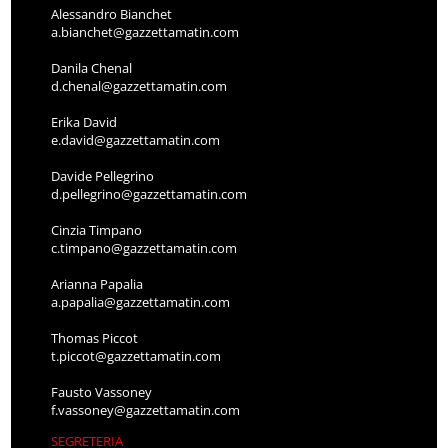
Alessandro Bianchet
a.bianchet@gazzettamatin.com
Danila Chenal
d.chenal@gazzettamatin.com
Erika David
e.david@gazzettamatin.com
Davide Pellegrino
d.pellegrino@gazzettamatin.com
Cinzia Timpano
c.timpano@gazzettamatin.com
Arianna Papalia
a.papalia@gazzettamatin.com
Thomas Piccot
t.piccot@gazzettamatin.com
Fausto Vassoney
f.vassoney@gazzettamatin.com
SEGRETERIA