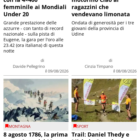
femminile ai Mondiali
ragazzini che
Under 20
vendevano limonata
Grande prestazione delle
Ondata di generosità per i tre
azzurre - con tanto di record
giovani della provincia di
nazionale - sulla pista di
Udine
Eugene, la gara per l'oro alle
23.42 (ora italiana) di questa
notte
di
di
Davide Pellegrino
Cinzia Timpano
il 09/08/2026
il 08/08/2026
MONTAGNA
SPORT
8 agosto 1786, la prima
Trail: Daniel Thedy e