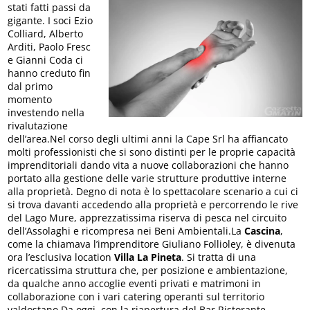
stati fatti passi da
gigante. I soci Ezio
Colliard, Alberto
Arditi, Paolo Fresc
e Gianni Coda ci
hanno creduto fin
dal primo
momento
investendo nella
rivalutazione
dell’area.Nel corso degli ultimi anni la Cape Srl ha affiancato
molti professionisti che si sono distinti per le proprie capacità
imprenditoriali dando vita a nuove collaborazioni che hanno
portato alla gestione delle varie strutture produttive interne
alla proprietà. Degno di nota è lo spettacolare scenario a cui ci
si trova davanti accedendo alla proprietà e percorrendo le rive
del Lago Mure, apprezzatissima riserva di pesca nel circuito
dell’Assolaghi e ricompresa nei Beni Ambientali.La
Cascina
,
come la chiamava l’imprenditore Giuliano Follioley, è divenuta
ora l’esclusiva location
Villa La Pineta
. Si tratta di una
ricercatissima struttura che, per posizione e ambientazione,
da qualche anno accoglie eventi privati e matrimoni in
collaborazione con i vari catering operanti sul territorio
valdostano.Da oggi, con la riapertura del Bar Ristorante