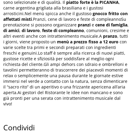
sono selezionate e di qualità. Il
piatto forte è la PICANHA
,
carne argentina grigliata alla brasiliana e i gustosi
arrosticini.Nel menù spicca anche il gustoso
gnocco fritto con
affettati misti
.Pranzi, cene di lavoro e feste di compleannoSu
prenotazione si possono organizzare
pranzi
e
cene di famiglia
,
di amici
,
di lavoro
,
feste di compleanno
, comunioni, cresime e
altri eventi anche con intrattenimento musicale.A
pranzo
, tutti
i giorni, viene proposto un
menù a prezzo fisso a 12 euro
con
varie scelte tra primi e secondi preparati con ingredienti
freschi e genuini.Lo staff è sempre alla ricerca di nuovi piatti,
gustose ricette e sfiziosità per soddisfare al meglio ogni
richiesta del cliente.Gli ampi dehors con sdraio e ombrelloni e
tavolini permetteranno di trascorrere dei piacevoli momenti di
relax o semplicemente una pausa durante le giornate estive
immersi nel verde a contatto con la natura, senza dimenticare
il “sacro rito” di un aperitivo o una frizzante apericena all’aria
aperta.Ai gestori del Ristorante le idee non mancano e sono
già pronti per una serata con intrattenimento musicale dal
vivo!
Condividi