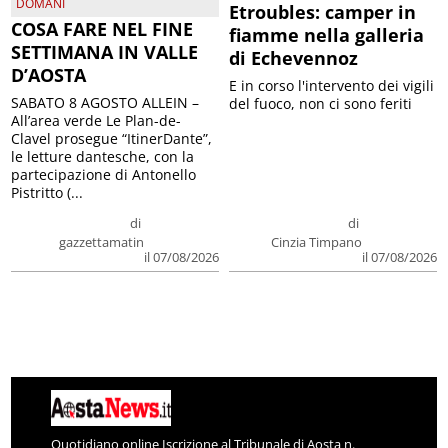
DOMANI
Etroubles: camper in
COSA FARE NEL FINE
fiamme nella galleria
SETTIMANA IN VALLE
di Echevennoz
D’AOSTA
E in corso l'intervento dei vigili
SABATO 8 AGOSTO ALLEIN –
del fuoco, non ci sono feriti
All’area verde Le Plan-de-
Clavel prosegue “ItinerDante”,
le letture dantesche, con la
partecipazione di Antonello
Pistritto (...
di
di
gazzettamatin
Cinzia Timpano
il 07/08/2026
il 07/08/2026
Quotidiano online Iscrizione al Tribunale di Aosta n.