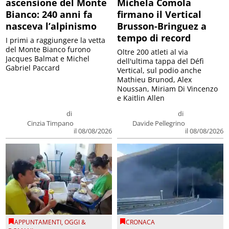
ascensione del Monte
Michela Comola
Bianco: 240 anni fa
firmano il Vertical
nasceva l’alpinismo
Brusson-Bringuez a
tempo di record
I primi a raggiungere la vetta
del Monte Bianco furono
Oltre 200 atleti al via
Jacques Balmat e Michel
dell'ultima tappa del Défì
Gabriel Paccard
Vertical, sul podio anche
Mathieu Brunod, Alex
Noussan, Miriam Di Vincenzo
e Kaitlin Allen
di
di
Cinzia Timpano
Davide Pellegrino
il 08/08/2026
il 08/08/2026
APPUNTAMENTI
,
OGGI &
CRONACA