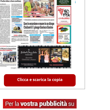
Clicca e scarica la copia