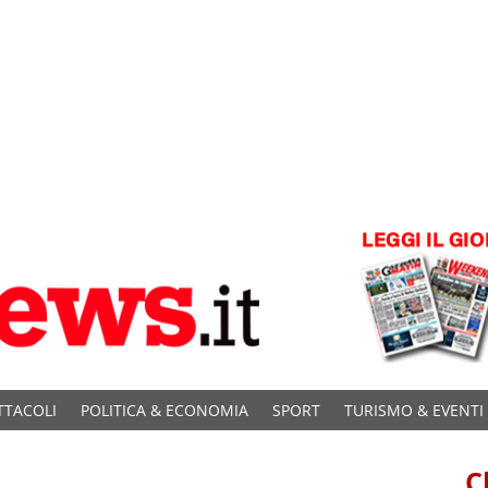
TTACOLI
POLITICA & ECONOMIA
SPORT
TURISMO & EVENTI
C