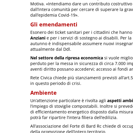
Motiva. «Intendiamo dare un contributo costruttivo e
dall’intera comunità per cercare di superare la gra
dall’epidemia Covid-19».
Gli emendamenti
Esonero dei ticket sanitari per i cittadini che hanno 
Anziani
e per i servizi di sostegno ai disabili. Per l
autunno è indispensabile assumere nuovi insegnant
attualmente dal Ddl.
N
el settore della ripresa economica
si vuole miglio
perduto per la messa in sicurezza di circa 7.000 impr
aventi diritto possano accedervi; accesso ai fondi an
Rete Civica chiede più stanziamenti previsti all’art.
in questo periodo di crisi.
Ambiente
Un’attenzione particolare è rivolta agli
aspetti ambi
l’impiego di stoviglie compostabili. Inoltre si preve
di efficientamento energetico disposto dalla misu
potrà far ripartire l’intera filiera dell’edilizia.
All’associazione del Forte di Bard Rc chiede di occup
della promozione dell’intero territorio.