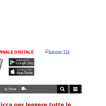
ALTRO
licca per leggere tutte le