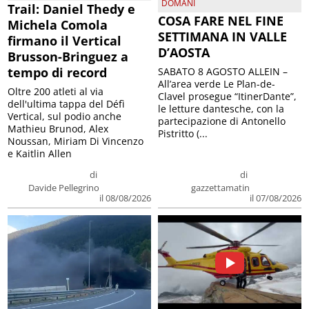
DOMANI
Trail: Daniel Thedy e
COSA FARE NEL FINE
Michela Comola
SETTIMANA IN VALLE
firmano il Vertical
D’AOSTA
Brusson-Bringuez a
tempo di record
SABATO 8 AGOSTO ALLEIN –
All’area verde Le Plan-de-
Oltre 200 atleti al via
Clavel prosegue “ItinerDante”,
dell'ultima tappa del Défì
le letture dantesche, con la
Vertical, sul podio anche
partecipazione di Antonello
Mathieu Brunod, Alex
Pistritto (...
Noussan, Miriam Di Vincenzo
e Kaitlin Allen
di
di
Davide Pellegrino
gazzettamatin
il 08/08/2026
il 07/08/2026