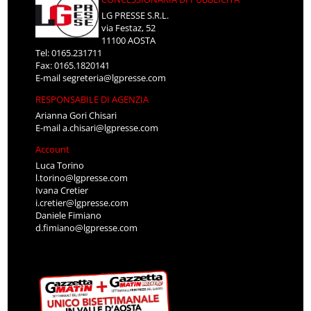
LG PRESSE S.R.L.
via Festaz, 52
11100 AOSTA
Tel: 0165.231711
Fax: 0165.1820141
E-mail
segreteria@lgpresse.com
RESPONSABILE DI AGENZIA
Arianna Gori Chisari
E-mail
a.chisari@lgpresse.com
Account
Luca Torino
l.torino@lgpresse.com
Ivana Cretier
i.cretier@lgpresse.com
Daniele Fimiano
d.fimiano@lgpresse.com