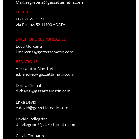
Mail:
segreteria@gazzettamatin.com
Editore
LG PRESSE S.R.L.
via Festaz, 52 11100 AOSTA
DIRETTORE RESPONSABILE
Luca Mercanti
l.mercanti@gazzettamatin.com
REDAZIONE
Alessandro Bianchet
a.bianchet@gazzettamatin.com
Danila Chenal
d.chenal@gazzettamatin.com
Erika David
e.david@gazzettamatin.com
Davide Pellegrino
d.pellegrino@gazzettamatin.com
Cinzia Timpano