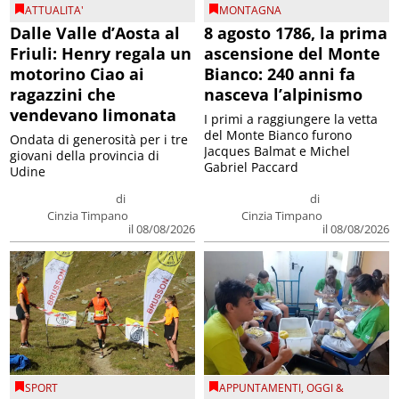
ATTUALITA'
MONTAGNA
Dalle Valle d’Aosta al
8 agosto 1786, la prima
Friuli: Henry regala un
ascensione del Monte
motorino Ciao ai
Bianco: 240 anni fa
ragazzini che
nasceva l’alpinismo
vendevano limonata
I primi a raggiungere la vetta
del Monte Bianco furono
Ondata di generosità per i tre
Jacques Balmat e Michel
giovani della provincia di
Gabriel Paccard
Udine
di
di
Cinzia Timpano
Cinzia Timpano
il 08/08/2026
il 08/08/2026
SPORT
APPUNTAMENTI
,
OGGI &