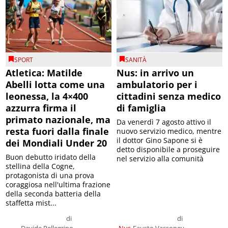
SPORT
SANITÀ
Atletica: Matilde
Nus: in arrivo un
Abelli lotta come una
ambulatorio per i
leonessa, la 4×400
cittadini senza medico
azzurra firma il
di famiglia
primato nazionale, ma
Da venerdì 7 agosto attivo il
resta fuori dalla finale
nuovo servizio medico, mentre
il dottor Gino Sapone si è
dei Mondiali Under 20
detto disponibile a proseguire
Buon debutto iridato della
nel servizio alla comunità
stellina della Cogne,
protagonista di una prova
coraggiosa nell'ultima frazione
della seconda batteria della
staffetta mist...
di
di