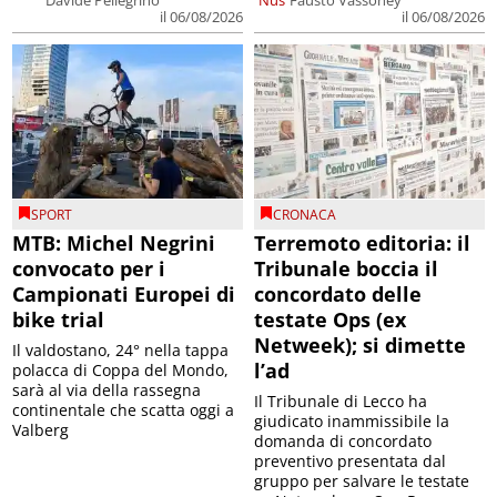
Davide Pellegrino
Nus
Fausto Vassoney
il 06/08/2026
il 06/08/2026
SPORT
CRONACA
MTB: Michel Negrini
Terremoto editoria: il
convocato per i
Tribunale boccia il
Campionati Europei di
concordato delle
bike trial
testate Ops (ex
Netweek); si dimette
Il valdostano, 24° nella tappa
l’ad
polacca di Coppa del Mondo,
sarà al via della rassegna
Il Tribunale di Lecco ha
continentale che scatta oggi a
giudicato inammissibile la
Valberg
domanda di concordato
preventivo presentata dal
gruppo per salvare le testate