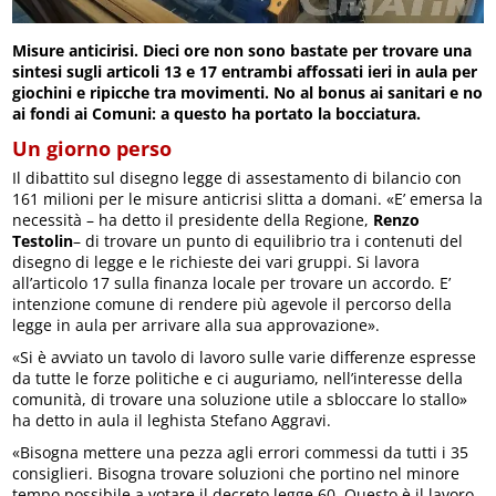
Misure anticirisi. Dieci ore non sono bastate per trovare una
sintesi sugli articoli 13 e 17 entrambi affossati ieri in aula per
giochini e ripicche tra movimenti. No al bonus ai sanitari e no
ai fondi ai Comuni: a questo ha portato la bocciatura.
Un giorno perso
Il dibattito sul disegno legge di assestamento di bilancio con
161 milioni per le misure anticrisi slitta a domani. «E’ emersa la
necessità – ha detto il presidente della Regione,
Renzo
Testolin
– di trovare un punto di equilibrio tra i contenuti del
disegno di legge e le richieste dei vari gruppi. Si lavora
all’articolo 17 sulla finanza locale per trovare un accordo. E’
intenzione comune di rendere più agevole il percorso della
legge in aula per arrivare alla sua approvazione».
«Si è avviato un tavolo di lavoro sulle varie differenze espresse
da tutte le forze politiche e ci auguriamo, nell’interesse della
comunità, di trovare una soluzione utile a sbloccare lo stallo»
ha detto in aula il leghista Stefano Aggravi.
«Bisogna mettere una pezza agli errori commessi da tutti i 35
consiglieri. Bisogna trovare soluzioni che portino nel minore
tempo possibile a votare il decreto legge 60. Questo è il lavoro