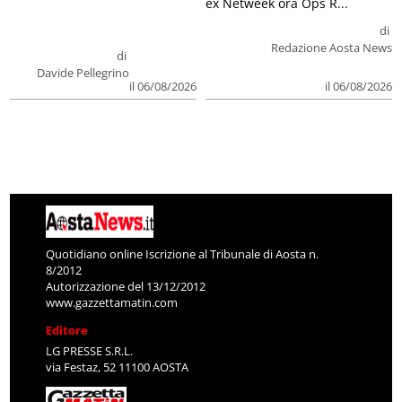
ex Netweek ora Ops R...
di
Redazione Aosta News
di
Davide Pellegrino
il 06/08/2026
il 06/08/2026
Quotidiano online Iscrizione al Tribunale di Aosta n.
8/2012
Autorizzazione del 13/12/2012
www.gazzettamatin.com
Editore
LG PRESSE S.R.L.
via Festaz, 52 11100 AOSTA