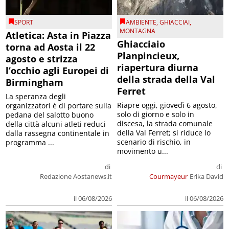
SPORT
AMBIENTE
,
GHIACCIAI
,
MONTAGNA
Atletica: Asta in Piazza
Ghiacciaio
torna ad Aosta il 22
Planpincieux,
agosto e strizza
riapertura diurna
l’occhio agli Europei di
della strada della Val
Birmingham
Ferret
La speranza degli
Riapre oggi, giovedì 6 agosto,
organizzatori è di portare sulla
solo di giorno e solo in
pedana del salotto buono
discesa, la strada comunale
della città alcuni atleti reduci
della Val Ferret; si riduce lo
dalla rassegna continentale in
scenario di rischio, in
programma ...
movimento u...
di
di
Redazione Aostanews.it
Courmayeur
Erika David
il 06/08/2026
il 06/08/2026