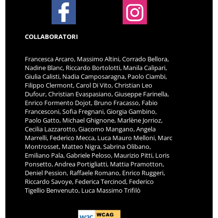
COLLABORATORI
Francesca Arcaro, Massimo Altini, Corrado Bellora,
Nadine Blanc, Riccardo Bortolotti, Manila Calipari,
Giulia Calisti, Nadia Camposaragna, Paolo Ciambi,
Filippo Clermont, Carol Di Vito, Christian Leo
Dufour, Christian Evaspasiano, Giuseppe Farinella,
Enrico Formento Dojot, Bruno Fracasso, Fabio
Francesconi, Sofia Fregnani, Giorgia Gambino,
Paolo Gatto, Michael Ghignone, Marlène Jorrioz,
Cecilia Lazzarotto, Giacomo Mangano, Angela
Marrelli, Federico Mecca, Luca Mauro Melloni, Marc
Montrosset, Matteo Nigra, Sabrina Olibano,
Emiliano Pala, Gabriele Peloso, Maurizio Pitti, Loris
Ponsetto, Andrea Portigliatti, Mattia Pramotton,
Deniel Pession, Raffaele Romano, Enrico Ruggeri,
Riccardo Savoye, Federica Tercinod, Federico
Tigellio Benvenuto, Luca Massimo Trifilò