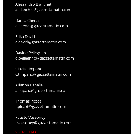
Alessandro Bianchet
a.bianchet@gazzettamatin.com
Danila Chenal
d.chenal@gazzettamatin.com
Erika David
e.david@gazzettamatin.com
Davide Pellegrino
d.pellegrino@gazzettamatin.com
Cinzia Timpano
c.timpano@gazzettamatin.com
Arianna Papalia
a.papalia@gazzettamatin.com
Thomas Piccot
t.piccot@gazzettamatin.com
Fausto Vassoney
f.vassoney@gazzettamatin.com
SEGRETERIA