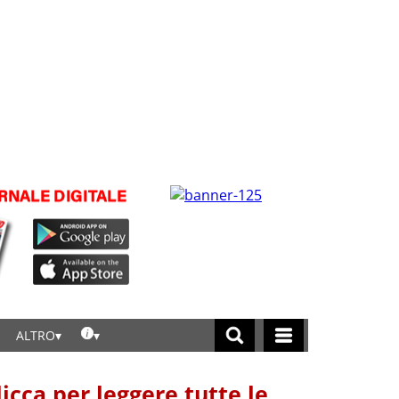
ALTRO
licca per leggere tutte le