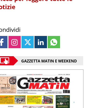
otizie
ondividi
GAZZETTA MATIN E WEEKEND