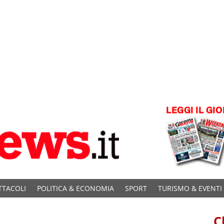
TTACOLI
POLITICA & ECONOMIA
SPORT
TURISMO & EVENTI
C