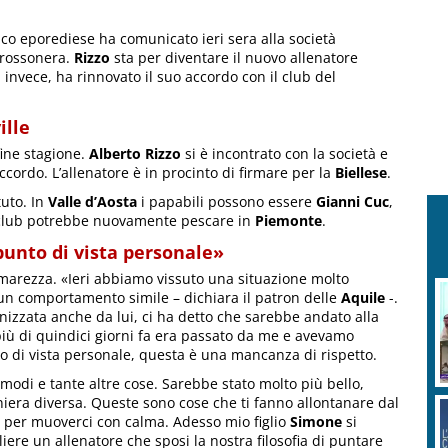
nico eporediese ha comunicato ieri sera alla società
 rossonera.
Rizzo
sta per diventare il nuovo allenatore
, invece, ha rinnovato il suo accordo con il club del
ille
ine stagione.
Alberto Rizzo
si è incontrato con la società e
cordo. L’allenatore è in procinto di firmare per la
Biellese
.
tuto. In
Valle d’Aosta
i papabili possono essere
Gianni Cuc
,
 club potrebbe nuovamente pescare in
Piemonte
.
punto di vista personale»
arezza. «Ieri abbiamo vissuto una situazione molto
un comportamento simile – dichiara il patron delle
Aquile
-.
nizzata anche da lui, ci ha detto che sarebbe andato alla
più di quindici giorni fa era passato da me e avevamo
to di vista personale, questa è una mancanza di rispetto.
 modi e tante altre cose. Sarebbe stato molto più bello,
niera diversa. Queste sono cose che ti fanno allontanare dal
 per muoverci con calma. Adesso mio figlio
Simone
si
ere un allenatore che sposi la nostra filosofia di puntare