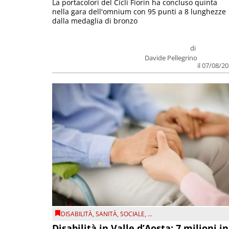
La portacolori del Cicli Fiorin ha concluso quinta
nella gara dell'omnium con 95 punti a 8 lunghezze
dalla medaglia di bronzo
di
Davide Pellegrino
il 07/08/2
DISABILITÀ
,
SANITÀ
,
SOCIALE
, ...
Disabilità in Valle d’Aosta: 7 milioni in