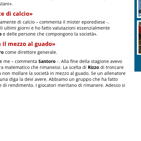
tani».
e di calcio»
ramente di calcio – commenta il mister eporediese -.
li ultimi giorni e ho fatto valutazioni essenzialmente
e
e delle persone che compongono la società».
à il mezzo al guado»
ro
come direttore generale.
che me – commenta
Santoro
-. Alla fine della stagione avevo
era matematico che rimanessi. La scelta di
Rizzo
di troncare
 a non mollare la società in mezzo al guado. Se un allenatore
e una diga la devi avere. Abbiamo un gruppo che ha fatto
 di rendimento. I giocatori meritano di rimanere. Adesso si