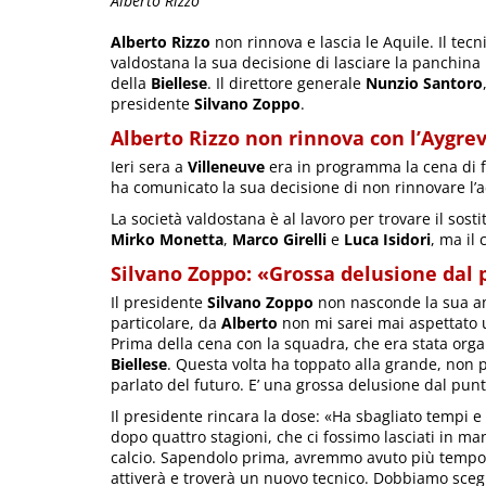
Alberto Rizzo
Alberto Rizzo
non rinnova e lascia le Aquile. Il tec
valdostana la sua decisione di lasciare la panchina
della
Biellese
. Il direttore generale
Nunzio Santoro
presidente
Silvano Zoppo
.
Alberto Rizzo non rinnova con l’Aygrev
Ieri sera a
Villeneuve
era in programma la cena di f
ha comunicato la sua decisione di non rinnovare l’ac
La società valdostana è al lavoro per trovare il sosti
Mirko Monetta
,
Marco Girelli
e
Luca Isidori
, ma il
Silvano Zoppo: «Grossa delusione dal 
Il presidente
Silvano Zoppo
non nasconde la sua am
particolare, da
Alberto
non mi sarei mai aspettato 
Prima della cena con la squadra, che era stata orga
Biellese
. Questa volta ha toppato alla grande, non 
parlato del futuro. E’ una grossa delusione dal pun
Il presidente rincara la dose: «Ha sbagliato tempi e
dopo quattro stagioni, che ci fossimo lasciati in ma
calcio. Sapendolo prima, avremmo avuto più tempo
attiverà e troverà un nuovo tecnico. Dobbiamo scegli