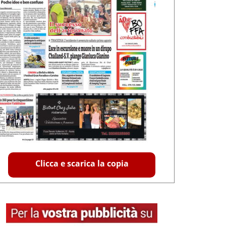
Clicca e scarica la copia