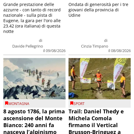
Grande prestazione delle
Ondata di generosità per i tre
azzurre - con tanto di record
giovani della provincia di
nazionale - sulla pista di
Udine
Eugene, la gara per l'oro alle
23.42 (ora italiana) di questa
notte
di
di
Davide Pellegrino
Cinzia Timpano
il 09/08/2026
il 08/08/2026
MONTAGNA
SPORT
8 agosto 1786, la prima
Trail: Daniel Thedy e
ascensione del Monte
Michela Comola
Bianco: 240 anni fa
firmano il Vertical
nasceva l’alpinismo
Brusson-Bringuez a