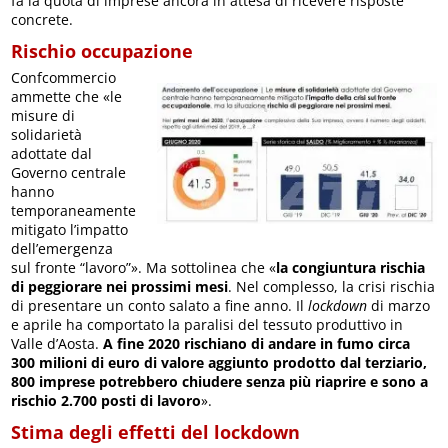
fa la quota di imprese ancora in attesa di ricevere risposte
concrete.
Rischio occupazione
Confcommercio
ammette che «le
misure di
solidarietà
adottate dal
Governo centrale
hanno
temporaneamente
mitigato l’impatto
dell’emergenza
sul fronte “lavoro”». Ma sottolinea che «
la congiuntura rischia
di peggiorare nei prossimi mesi
. Nel complesso, la crisi rischia
di presentare un conto salato a fine anno. Il
lockdown
di marzo
e aprile ha comportato la paralisi del tessuto produttivo in
Valle d’Aosta.
A fine 2020 rischiano di andare in fumo circa
300 milioni di euro di valore aggiunto prodotto dal terziario,
800 imprese potrebbero chiudere senza più riaprire e sono a
rischio 2.700 posti di lavoro
».
Stima degli effetti del lockdown