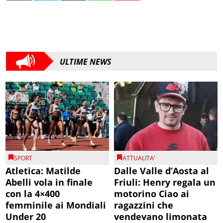
ULTIME NEWS
SPORT
ATTUALITA'
Atletica: Matilde
Dalle Valle d’Aosta al
Abelli vola in finale
Friuli: Henry regala un
con la 4×400
motorino Ciao ai
femminile ai Mondiali
ragazzini che
Under 20
vendevano limonata