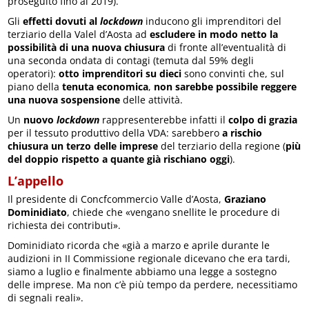
proseguito fino al 2019).
Gli
effetti dovuti al
lockdown
inducono gli imprenditori del
terziario della Valel d’Aosta ad
escludere in modo netto la
possibilità di una nuova chiusura
di fronte all’eventualità di
una seconda ondata di contagi (temuta dal 59% degli
operatori):
otto imprenditori su dieci
sono convinti che, sul
piano della
tenuta economica
,
non sarebbe possibile reggere
una nuova sospensione
delle attività.
Un
nuovo
lockdown
rappresenterebbe infatti il
colpo di grazia
per il tessuto produttivo della VDA: sarebbero
a rischio
chiusura un terzo delle imprese
del terziario della regione (
più
del doppio rispetto a quante già rischiano oggi
).
L’appello
Il presidente di Concfcommercio Valle d’Aosta,
Graziano
Dominidiato
, chiede che «vengano snellite le procedure di
richiesta dei contributi».
Dominidiato ricorda che «già a marzo e aprile durante le
audizioni in II Commissione regionale dicevano che era tardi,
siamo a luglio e finalmente abbiamo una legge a sostegno
delle imprese. Ma non c’è più tempo da perdere, necessitiamo
di segnali reali».