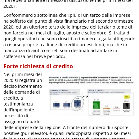
ma repentinamente rimesso in discussione nei primi mesi del
2020».
Confcommercio sottolinea che «più di un terzo delle imprese
ha sofferto dal punto di vista finanziario nel secondo trimestre
2020, ed un ulteriore terzo delle imprese del terziario teme di
non farcela nei mesi di luglio, agosto e settembre. Si tratta di
quegli operatori che sono riusciti a rimanere a galla attingendo
a risorse proprie o a linee di credito preesistenti, ma che in
mancanza di aiuti concreti sono destinati ad andare in
sofferenza nel breve periodo».
Forte richiesta di credito
Nei primi mesi del
2020 si registra un
deciso incremento
delle domande di
credito, a
testimonianza
dell’impellente
necessità di
ossigeno da parte
delle imprese della regione. A fronte del numero di risposte
positive (pur elevato), è quasi raddoppiata rispetto a sei mesi