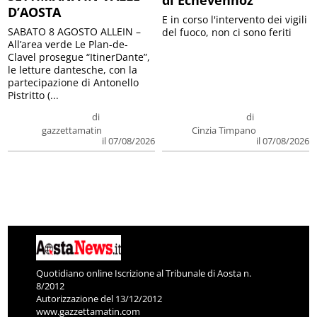
D’AOSTA
E in corso l'intervento dei vigili
SABATO 8 AGOSTO ALLEIN –
del fuoco, non ci sono feriti
All’area verde Le Plan-de-
Clavel prosegue “ItinerDante”,
le letture dantesche, con la
partecipazione di Antonello
Pistritto (...
di
di
gazzettamatin
Cinzia Timpano
il 07/08/2026
il 07/08/2026
Quotidiano online Iscrizione al Tribunale di Aosta n.
8/2012
Autorizzazione del 13/12/2012
www.gazzettamatin.com