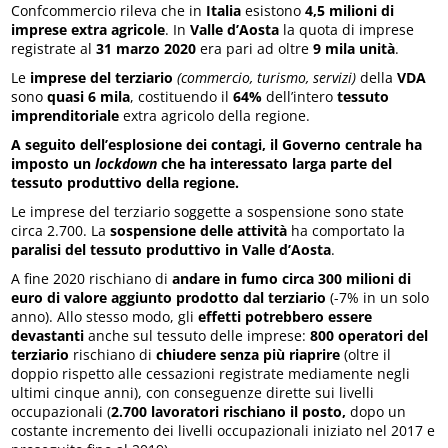
Confcommercio rileva che in
Italia
esistono
4,5 milioni di
imprese extra agricole
. In
Valle d’Aosta
la quota di imprese
registrate al
31 marzo 2020
era pari ad oltre
9 mila unità
.
Le
imprese del terziario
(commercio, turismo, servizi)
della
VDA
sono
quasi 6 mila
, costituendo il
64%
dell’intero
tessuto
imprenditoriale
extra agricolo della regione.
A seguito dell’esplosione dei contagi, il Governo centrale ha
imposto un
lockdown
che ha interessato larga parte del
tessuto produttivo della regione.
Le imprese del terziario soggette a sospensione sono state
circa 2.700. La
sospensione delle attività
ha comportato la
paralisi del tessuto produttivo in Valle d’Aosta
.
A fine 2020 rischiano di
andare in fumo circa 300 milioni di
euro di valore aggiunto prodotto dal terziario
(-7% in un solo
anno). Allo stesso modo, gli
effetti potrebbero essere
devastanti
anche sul tessuto delle imprese:
800 operatori del
terziario
rischiano di
chiudere senza più riaprire
(oltre il
doppio rispetto alle cessazioni registrate mediamente negli
ultimi cinque anni), con conseguenze dirette sui livelli
occupazionali (
2.700 lavoratori rischiano il posto,
dopo un
costante incremento dei livelli occupazionali iniziato nel 2017 e