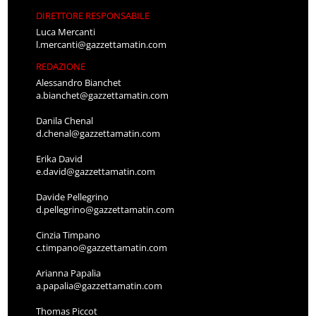
DIRETTORE RESPONSABILE
Luca Mercanti
l.mercanti@gazzettamatin.com
REDAZIONE
Alessandro Bianchet
a.bianchet@gazzettamatin.com
Danila Chenal
d.chenal@gazzettamatin.com
Erika David
e.david@gazzettamatin.com
Davide Pellegrino
d.pellegrino@gazzettamatin.com
Cinzia Timpano
c.timpano@gazzettamatin.com
Arianna Papalia
a.papalia@gazzettamatin.com
Thomas Piccot