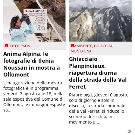
FOTOGRAFIA
AMBIENTE
,
GHIACCIAI
,
MONTAGNA
Anima Alpina, le
Ghiacciaio
fotografie di Ilenia
Planpincieux,
Noussan in mostra a
riapertura diurna
Ollomont
della strada della Val
L'inaugurazione della mostra
Ferret
fotografica è in programma
venerdì 7 agosto alle 18, nella
Riapre oggi, giovedì 6 agosto,
sala espositiva del Comune di
solo di giorno e solo in
Ollomont; le immagini esposte
discesa, la strada comunale
sa...
della Val Ferret; si riduce lo
scenario di rischio, in
movimento u...
di