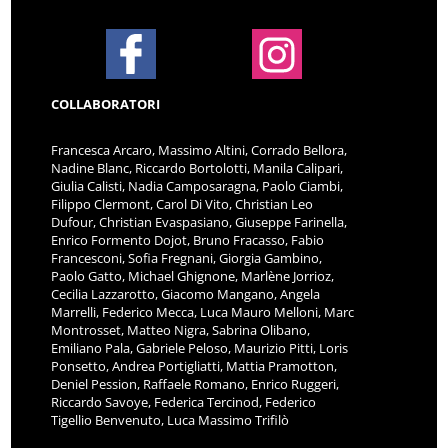
COLLABORATORI
Francesca Arcaro, Massimo Altini, Corrado Bellora,
Nadine Blanc, Riccardo Bortolotti, Manila Calipari,
Giulia Calisti, Nadia Camposaragna, Paolo Ciambi,
Filippo Clermont, Carol Di Vito, Christian Leo
Dufour, Christian Evaspasiano, Giuseppe Farinella,
Enrico Formento Dojot, Bruno Fracasso, Fabio
Francesconi, Sofia Fregnani, Giorgia Gambino,
Paolo Gatto, Michael Ghignone, Marlène Jorrioz,
Cecilia Lazzarotto, Giacomo Mangano, Angela
Marrelli, Federico Mecca, Luca Mauro Melloni, Marc
Montrosset, Matteo Nigra, Sabrina Olibano,
Emiliano Pala, Gabriele Peloso, Maurizio Pitti, Loris
Ponsetto, Andrea Portigliatti, Mattia Pramotton,
Deniel Pession, Raffaele Romano, Enrico Ruggeri,
Riccardo Savoye, Federica Tercinod, Federico
Tigellio Benvenuto, Luca Massimo Trifilò