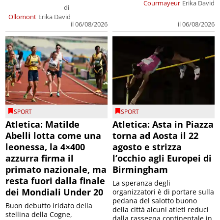
Courmayeur
Erika David
di
Ollomont
Erika David
il 06/08/2026
il 06/08/2026
SPORT
SPORT
Atletica: Matilde
Atletica: Asta in Piazza
Abelli lotta come una
torna ad Aosta il 22
leonessa, la 4×400
agosto e strizza
azzurra firma il
l’occhio agli Europei di
primato nazionale, ma
Birmingham
resta fuori dalla finale
La speranza degli
dei Mondiali Under 20
organizzatori è di portare sulla
pedana del salotto buono
Buon debutto iridato della
della città alcuni atleti reduci
stellina della Cogne,
dalla rassegna continentale in