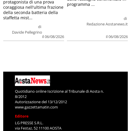
protagonista di una prova
programma ...
coraggiosa nell'ultima frazione
della seconda batteria della
staffetta mist...
di
Redazione Aostanews.it
di
Davide Pellegrino
il 06/08/2026
il 06/08/2026
Quotidiano online Iscrizione al Tribunale di Aosta n.
8/2012
Autorizzazione del 13/12/2012
www.gazzettamatin.com
Editore
LG PRESSE S.R.L.
via Festaz, 52 11100 AOSTA