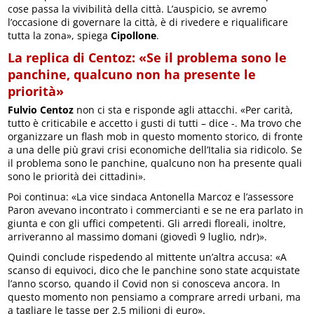
cose passa la vivibilità della città. L’auspicio, se avremo
l’occasione di governare la città, è di rivedere e riqualificare
tutta la zona», spiega
Cipollone
.
La replica di Centoz: «Se il problema sono le
panchine, qualcuno non ha presente le
priorità»
Fulvio Centoz
non ci sta e risponde agli attacchi. «Per carità,
tutto è criticabile e accetto i gusti di tutti – dice -. Ma trovo che
organizzare un flash mob in questo momento storico, di fronte
a una delle più gravi crisi economiche dell’Italia sia ridicolo. Se
il problema sono le panchine, qualcuno non ha presente quali
sono le priorità dei cittadini».
Poi continua: «La vice sindaca Antonella Marcoz e l’assessore
Paron avevano incontrato i commercianti e se ne era parlato in
giunta e con gli uffici competenti. Gli arredi floreali, inoltre,
arriveranno al massimo domani (giovedì 9 luglio, ndr)».
Quindi conclude rispedendo al mittente un’altra accusa: «A
scanso di equivoci, dico che le panchine sono state acquistate
l’anno scorso, quando il Covid non si conosceva ancora. In
questo momento non pensiamo a comprare arredi urbani, ma
a tagliare le tasse per 2.5 milioni di euro».