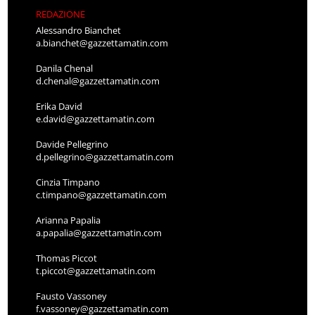
REDAZIONE
Alessandro Bianchet
a.bianchet@gazzettamatin.com
Danila Chenal
d.chenal@gazzettamatin.com
Erika David
e.david@gazzettamatin.com
Davide Pellegrino
d.pellegrino@gazzettamatin.com
Cinzia Timpano
c.timpano@gazzettamatin.com
Arianna Papalia
a.papalia@gazzettamatin.com
Thomas Piccot
t.piccot@gazzettamatin.com
Fausto Vassoney
f.vassoney@gazzettamatin.com