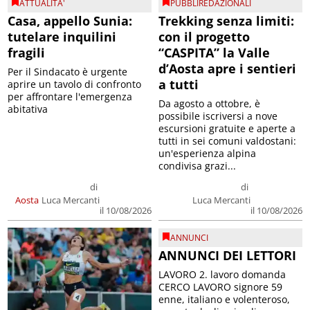
ATTUALITA'
PUBBLIREDAZIONALI
Casa, appello Sunia:
Trekking senza limiti:
tutelare inquilini
con il progetto
fragili
“CASPITA” la Valle
d’Aosta apre i sentieri
Per il Sindacato è urgente
a tutti
aprire un tavolo di confronto
per affrontare l'emergenza
Da agosto a ottobre, è
abitativa
possibile iscriversi a nove
escursioni gratuite e aperte a
tutti in sei comuni valdostani:
un'esperienza alpina
condivisa grazi...
di
di
Aosta
Luca Mercanti
Luca Mercanti
il 10/08/2026
il 10/08/2026
ANNUNCI
ANNUNCI DEI LETTORI
LAVORO 2. lavoro domanda
CERCO LAVORO signore 59
enne, italiano e volenteroso,