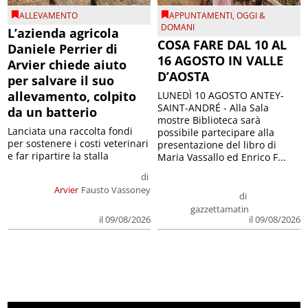
ALLEVAMENTO
APPUNTAMENTI
,
OGGI &
DOMANI
L’azienda agricola
COSA FARE DAL 10 AL
Daniele Perrier di
16 AGOSTO IN VALLE
Arvier chiede aiuto
D’AOSTA
per salvare il suo
allevamento, colpito
LUNEDÌ 10 AGOSTO ANTEY-
SAINT-ANDRÉ - Alla Sala
da un batterio
mostre Biblioteca sarà
Lanciata una raccolta fondi
possibile partecipare alla
per sostenere i costi veterinari
presentazione del libro di
e far ripartire la stalla
Maria Vassallo ed Enrico F...
di
Arvier
Fausto Vassoney
di
gazzettamatin
il 09/08/2026
il 09/08/2026