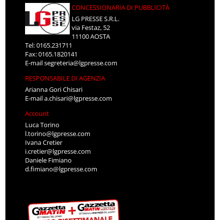
CONCESSIONARIA DI PUBBLICITÀ
LG PRESSE S.R.L.
via Festaz, 52
11100 AOSTA
Tel: 0165.231711
Fax: 0165.1820141
E-mail
segreteria@lgpresse.com
RESPONSABILE DI AGENZIA
Arianna Gori Chisari
E-mail
a.chisari@lgpresse.com
Account
Luca Torino
l.torino@lgpresse.com
Ivana Cretier
i.cretier@lgpresse.com
Daniele Fimiano
d.fimiano@lgpresse.com