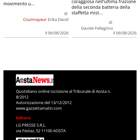
coraggiosa nell'ultima frazione
movimento u...
della seconda batteria della
staffetta mist...
di
Courmayeur
Erika David
di
Davide Pellegrino
il 06/08/2026
il 06/08/2026
Quotidiano online Iscrizione al Tribunale di Aosta n.
8/2012
Autorizzazione del 13/12/2012
www.gazzettamatin.com
Editore
LG PRESSE S.R.L.
via Festaz, 52 11100 AOSTA