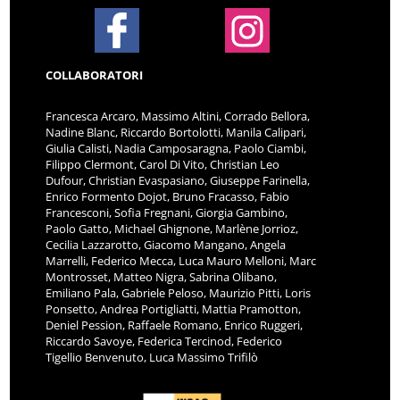
COLLABORATORI
Francesca Arcaro, Massimo Altini, Corrado Bellora,
Nadine Blanc, Riccardo Bortolotti, Manila Calipari,
Giulia Calisti, Nadia Camposaragna, Paolo Ciambi,
Filippo Clermont, Carol Di Vito, Christian Leo
Dufour, Christian Evaspasiano, Giuseppe Farinella,
Enrico Formento Dojot, Bruno Fracasso, Fabio
Francesconi, Sofia Fregnani, Giorgia Gambino,
Paolo Gatto, Michael Ghignone, Marlène Jorrioz,
Cecilia Lazzarotto, Giacomo Mangano, Angela
Marrelli, Federico Mecca, Luca Mauro Melloni, Marc
Montrosset, Matteo Nigra, Sabrina Olibano,
Emiliano Pala, Gabriele Peloso, Maurizio Pitti, Loris
Ponsetto, Andrea Portigliatti, Mattia Pramotton,
Deniel Pession, Raffaele Romano, Enrico Ruggeri,
Riccardo Savoye, Federica Tercinod, Federico
Tigellio Benvenuto, Luca Massimo Trifilò