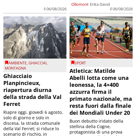
Ollomont
Erika David
il 06/08/2026
il 06/08/2026
AMBIENTE
,
GHIACCIAI
,
SPORT
MONTAGNA
Atletica: Matilde
Ghiacciaio
Abelli lotta come una
Planpincieux,
leonessa, la 4×400
riapertura diurna
azzurra firma il
della strada della Val
primato nazionale, ma
Ferret
resta fuori dalla finale
dei Mondiali Under 20
Riapre oggi, giovedì 6 agosto,
solo di giorno e solo in
Buon debutto iridato della
discesa, la strada comunale
stellina della Cogne,
della Val Ferret; si riduce lo
protagonista di una prova
scenario di rischio, in