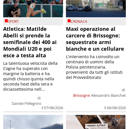
SPORT
CRONACA
Atletica: Matilde
Maxi operazione al
Abelli si prende la
carcere di Brissogne:
semifinale dei 400 ai
sequestrate armi
Mondiali U20 e poi
bianche e un cellulare
esce a testa alta
L'intervento ha coinvolto un
centinaio di uomini della
La talentuosa velocista della
Polizia penitenziaria,
Cogne ha superato con
provenienti da tutti gli istituti
margine la batteria e ha
del Provveditorato
quindi chiuso quinta nella
seconda heat della sera e
diciassettesima nell...
di
Brissogne
Alessandro Bianchet
di
Davide Pellegrino
il 07/08/2026
il 06/08/2026