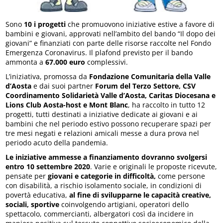
Sono
10 i progetti
che promuovono iniziative estive a favore di
bambini e giovani, approvati nell’ambito del bando “Il dopo dei
giovani” e finanziati con parte delle risorse raccolte nel Fondo
Emergenza Coronavirus. Il plafond previsto per il bando
ammonta a
67.000 euro
complessivi.
L’iniziativa, promossa da
Fondazione Comunitaria della Valle
d’Aosta
e dai suoi partner
Forum del Terzo Settore, CSV
Coordinamento Solidarietà Valle d’Aosta, Caritas Diocesana e
Lions Club Aosta-host e Mont Blanc
, ha raccolto in tutto 12
progetti, tutti destinati a iniziative dedicate ai giovani e ai
bambini che nel periodo estivo possono recuperare spazi per
tre mesi negati e relazioni amicali messe a dura prova nel
periodo acuto della pandemia.
Le iniziative ammesse a finanziamento dovranno svolgersi
entro 10 settembre 2020
. Varie e originali le proposte ricevute,
pensate per
giovani
e categorie in difficoltà,
come persone
con disabilità, a rischio isolamento sociale, in condizioni di
povertà educativa,
al fine di svilupparne le capacità creative,
sociali, sportive
coinvolgendo artigiani, operatori dello
spettacolo, commercianti, albergatori così da incidere in