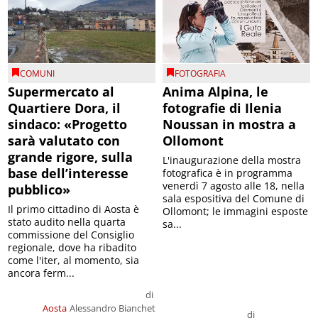
COMUNI
FOTOGRAFIA
Supermercato al
Anima Alpina, le
Quartiere Dora, il
fotografie di Ilenia
sindaco: «Progetto
Noussan in mostra a
sarà valutato con
Ollomont
grande rigore, sulla
L'inaugurazione della mostra
base dell’interesse
fotografica è in programma
venerdì 7 agosto alle 18, nella
pubblico»
sala espositiva del Comune di
Il primo cittadino di Aosta è
Ollomont; le immagini esposte
stato audito nella quarta
sa...
commissione del Consiglio
regionale, dove ha ribadito
come l'iter, al momento, sia
ancora ferm...
di
Aosta
Alessandro Bianchet
di