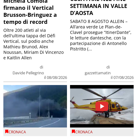
Michela Comola
SETTIMANA IN VALLE
firmano il Vertical
D’AOSTA
Brusson-Bringuez a
tempo di record
SABATO 8 AGOSTO ALLEIN –
All’area verde Le Plan-de-
Oltre 200 atleti al via
Clavel prosegue “ItinerDante”,
dell'ultima tappa del Défì
le letture dantesche, con la
Vertical, sul podio anche
partecipazione di Antonello
Mathieu Brunod, Alex
Pistritto (...
Noussan, Miriam Di Vincenzo
e Kaitlin Allen
di
di
Davide Pellegrino
gazzettamatin
il 08/08/2026
il 07/08/2026
CRONACA
CRONACA