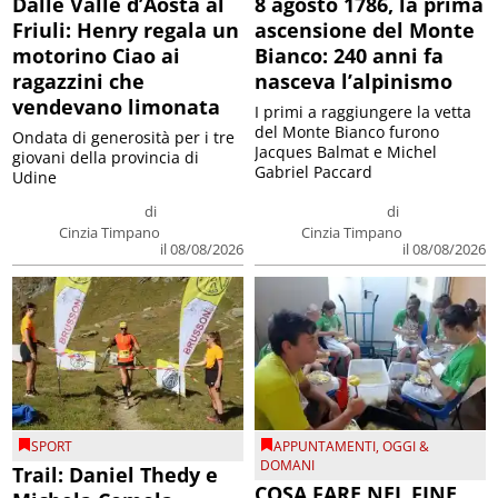
Dalle Valle d’Aosta al
8 agosto 1786, la prima
Friuli: Henry regala un
ascensione del Monte
motorino Ciao ai
Bianco: 240 anni fa
ragazzini che
nasceva l’alpinismo
vendevano limonata
I primi a raggiungere la vetta
del Monte Bianco furono
Ondata di generosità per i tre
Jacques Balmat e Michel
giovani della provincia di
Gabriel Paccard
Udine
di
di
Cinzia Timpano
Cinzia Timpano
il 08/08/2026
il 08/08/2026
SPORT
APPUNTAMENTI
,
OGGI &
DOMANI
Trail: Daniel Thedy e
COSA FARE NEL FINE