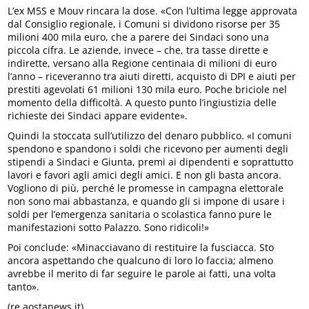
L’ex M5S e Mouv rincara la dose. «Con l’ultima legge approvata
dal Consiglio regionale, i Comuni si dividono risorse per 35
milioni 400 mila euro, che a parere dei Sindaci sono una
piccola cifra. Le aziende, invece – che, tra tasse dirette e
indirette, versano alla Regione centinaia di milioni di euro
l’anno – riceveranno tra aiuti diretti, acquisto di DPI e aiuti per
prestiti agevolati 61 milioni 130 mila euro. Poche briciole nel
momento della difficoltà. A questo punto l’ingiustizia delle
richieste dei Sindaci appare evidente».
Quindi la stoccata sull’utilizzo del denaro pubblico. «I comuni
spendono e spandono i soldi che ricevono per aumenti degli
stipendi a Sindaci e Giunta, premi ai dipendenti e soprattutto
lavori e favori agli amici degli amici. E non gli basta ancora.
Vogliono di più, perché le promesse in campagna elettorale
non sono mai abbastanza, e quando gli si impone di usare i
soldi per l’emergenza sanitaria o scolastica fanno pure le
manifestazioni sotto Palazzo. Sono ridicoli!»
Poi conclude: «Minacciavano di restituire la fusciacca. Sto
ancora aspettando che qualcuno di loro lo faccia; almeno
avrebbe il merito di far seguire le parole ai fatti, una volta
tanto».
(re.aostanews.it)