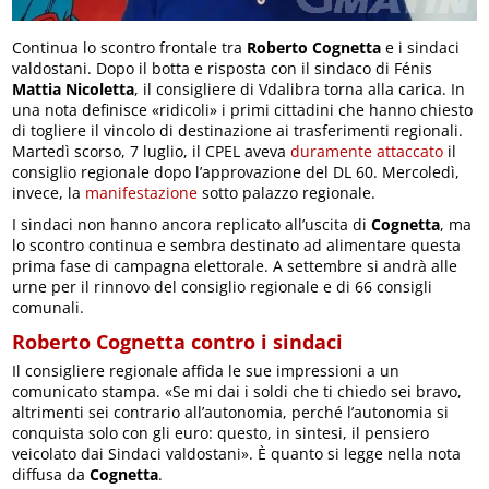
Continua lo scontro frontale tra
Roberto Cognetta
e i sindaci
valdostani. Dopo il botta e risposta con il sindaco di Fénis
Mattia Nicoletta
, il consigliere di Vdalibra torna alla carica. In
una nota definisce «ridicoli» i primi cittadini che hanno chiesto
di togliere il vincolo di destinazione ai trasferimenti regionali.
Martedì scorso, 7 luglio, il CPEL aveva
duramente attaccato
il
consiglio regionale dopo l’approvazione del DL 60. Mercoledì,
invece, la
manifestazione
sotto palazzo regionale.
I sindaci non hanno ancora replicato all’uscita di
Cognetta
, ma
lo scontro continua e sembra destinato ad alimentare questa
prima fase di campagna elettorale. A settembre si andrà alle
urne per il rinnovo del consiglio regionale e di 66 consigli
comunali.
Roberto Cognetta contro i sindaci
Il consigliere regionale affida le sue impressioni a un
comunicato stampa. «Se mi dai i soldi che ti chiedo sei bravo,
altrimenti sei contrario all’autonomia, perché l’autonomia si
conquista solo con gli euro: questo, in sintesi, il pensiero
veicolato dai Sindaci valdostani». È quanto si legge nella nota
diffusa da
Cognetta
.