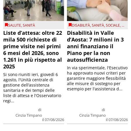
SALUTE
,
SANITÀ
DISABILITÀ
,
SANITÀ
,
SOCIALE
, ...
Liste d’attesa: oltre 22
Disabilità in Valle
mila 500 richieste di
d’Aosta: 7 milioni in 3
prime visite nei primi
anni finanziano il
6 mesi del 2026, sono
Piano per la non
1.261 in più rispetto al
autosufficienza
2025
In via sperimentale, l'Esecutivo
ha approvato nuovi criteri per
Si sono riuniti ieri, giovedì 6
garantire maggiore flessibilità
agosto, l'Unità centrale di
alle misure di sostegno per
gestione dell’assistenza
esempio per l'assistenza d...
sanitaria e dei tempi delle
liste di attesa e l'Osservatorio
regi...
di
di
Cinzia Timpano
Cinzia Timpano
il 07/08/2026
il 07/08/2026