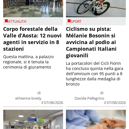
ATTUALITA'
SPORT
Corpo forestale della
Ciclismo su pista:
Valle d’Aosta: 12 nuovi
Mélanie Bosonin si
agenti in servizio in 8
avvicina al podio ai
stazioni
Campionati Italiani
giovanili
Questa mattina, a palazzo
regionale, si è tenuta la
La portacolori del Cicli Fiorin
cerimonia di giuramento
ha concluso quinta nella gara
dell'omnium con 95 punti a 8
lunghezze dalla medaglia di
bronzo
di
di
ethienne bredy
Davide Pellegrino
il 07/08/2026
il 07/08/2026