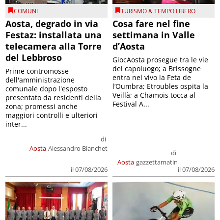
COMUNI
TURISMO & TEMPO LIBERO
Aosta, degrado in via
Cosa fare nel fine
Festaz: installata una
settimana in Valle
telecamera alla Torre
d’Aosta
del Lebbroso
GiocAosta prosegue tra le vie
del capoluogo; a Brissogne
Prime contromosse
entra nel vivo la Feta de
dell'amministrazione
l’Oumbra; Etroubles ospita la
comunale dopo l'esposto
Veillà; a Chamois tocca al
presentato da residenti della
Festival A...
zona; promessi anche
maggiori controlli e ulteriori
inter...
di
Aosta
Alessandro Bianchet
di
Aosta
gazzettamatin
il 07/08/2026
il 07/08/2026