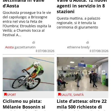
d’Aosta
agenti in servizio in 8
stazioni
GiocAosta prosegue tra le vie
del capoluogo; a Brissogne
Questa mattina, a palazzo
entra nel vivo la Feta de
regionale, si è tenuta la
l’Oumbra; Etroubles ospita la
cerimonia di giuramento
Veillà; a Chamois tocca al
Festival A...
di
di
Aosta
gazzettamatin
ethienne bredy
il 07/08/2026
il 07/08/2026
SPORT
SALUTE
,
SANITÀ
Ciclismo su pista:
Liste d’attesa: oltre 22
Mélanie Bosonin si
mila 500 richieste di