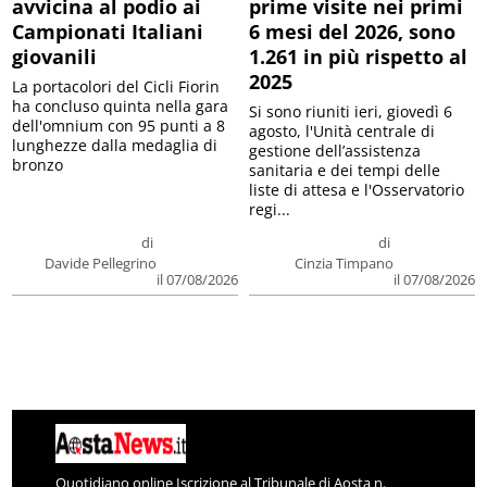
avvicina al podio ai
prime visite nei primi
Campionati Italiani
6 mesi del 2026, sono
giovanili
1.261 in più rispetto al
2025
La portacolori del Cicli Fiorin
ha concluso quinta nella gara
Si sono riuniti ieri, giovedì 6
dell'omnium con 95 punti a 8
agosto, l'Unità centrale di
lunghezze dalla medaglia di
gestione dell’assistenza
bronzo
sanitaria e dei tempi delle
liste di attesa e l'Osservatorio
regi...
di
di
Davide Pellegrino
Cinzia Timpano
il 07/08/2026
il 07/08/2026
Quotidiano online Iscrizione al Tribunale di Aosta n.