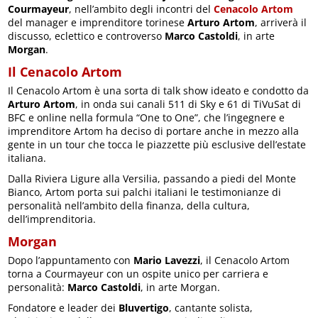
Courmayeur
, nell’ambito degli incontri del
Cenacolo Artom
del manager e imprenditore torinese
Arturo Artom
, arriverà il
discusso, eclettico e controverso
Marco Castoldi
, in arte
Morgan
.
Il Cenacolo Artom
Il Cenacolo Artom è una sorta di talk show ideato e condotto da
Arturo Artom
, in onda sui canali 511 di Sky e 61 di TiVuSat di
BFC e online nella formula “One to One”, che l’ingegnere e
imprenditore Artom ha deciso di portare anche in mezzo alla
gente in un tour che tocca le piazzette più esclusive dell’estate
italiana.
Dalla Riviera Ligure alla Versilia, passando a piedi del Monte
Bianco, Artom porta sui palchi italiani le testimonianze di
personalità nell’ambito della finanza, della cultura,
dell’imprenditoria.
Morgan
Dopo l’appuntamento con
Mario Lavezzi
, il Cenacolo Artom
torna a Courmayeur con un ospite unico per carriera e
personalità:
Marco Castoldi
, in arte Morgan.
Fondatore e leader dei
Bluvertigo
, cantante solista,