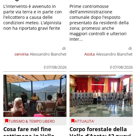
L'intervento è avvenuto in
Prime contromosse
parte via terra e in parte con
dell'amministrazione
l'elicottero a causa delle
comunale dopo l'esposto
condizioni meteo. L'alpinista
presentato da residenti della
non ha riportato gravi ferite
zona; promessi anche
maggiori controlli e ulteriori
inter...
di
di
cervinia
Alessandro Bianchet
Aosta
Alessandro Bianchet
il 07/08/2026
il 07/08/2026
TURISMO & TEMPO LIBERO
ATTUALITA'
Cosa fare nel fine
Corpo forestale della
settimana in Valle
Valle d’Aosta: 12 nuovi