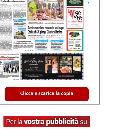
Clicca e scarica la copia