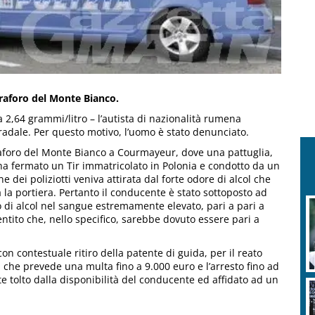
 Traforo del Monte Bianco.
a 2,64 grammi/litro – l’autista di nazionalità rumena
tradale. Per questo motivo, l’uomo è stato denunciato.
traforo del Monte Bianco a Courmayeur, dove una pattuglia,
, ha fermato un Tir immatricolato in Polonia e condotto da un
e dei poliziotti veniva attirata dal forte odore di alcol che
 la portiera. Pertanto il conducente è stato sottoposto ad
di alcol nel sangue estremamente elevato, pari a pari a
entito che, nello specifico, sarebbe dovuto essere pari a
 con contestuale ritiro della patente di guida, per il reato
a, che prevede una multa fino a 9.000 euro e l’arresto fino ad
 tolto dalla disponibilità del conducente ed affidato ad un