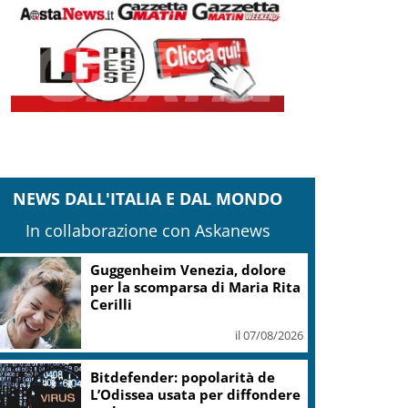
NEWS DALL'ITALIA E DAL MONDO
In collaborazione con Askanews
Covid, ‘Conte-day’ in
commissione: “non sono un
eroe ma un uomo corretto,
non troverete nulla”
il 06/08/2026
Guccini, Meloni: l’ho amato e