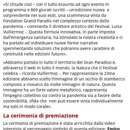
«Si chiude così – con il tutto esaurito ad ogni evento in
programma e 869 giurati iscritti – un’edizione nuova e
sorprendente nei suoi esiti, una scommessa vinta da
Fondation Grand Paradis nel complesso contesto della
pandemia – commenta il direttore artistico del Festival, Luisa
Vuillermoz -. Questa formula innovativa, in parte imposta
dall’emergenza sanitaria, ha stimolato la nostra creatività e ci
ha portato ad individuare nuove forme narrative
sperimentando soluzioni che potranno avere carattere di
continuità nelle edizioni future».
«Abbiamo portato in tutto il territorio del Gran Paradiso e,
attraverso il web in tutto il mondo, la Natura che il Festival
celebra – ricorda Vuillermoz -. Per rappresentare la 23ma
edizione abbiamo scelto l’immagine di un occhio di stambecco
composto a mosaico da molte immagini di natura. Questa
immagine ha un forte valore metaforico, rappresenta
l’impegno collettivo sia contro la pandemia sia a favore della
sostenibilità, sfida che non può essere vinta individualmente
ma solo in modo corale».
La cerimonia di premiazione
La cerimonia di premiazione è stata arricchita dalla video
intervista al personaggio simbolo di questa edizione,
Enrico