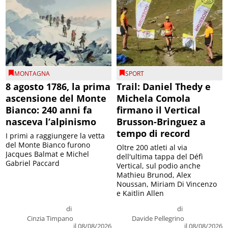
MONTAGNA
SPORT
8 agosto 1786, la prima
Trail: Daniel Thedy e
ascensione del Monte
Michela Comola
Bianco: 240 anni fa
firmano il Vertical
nasceva l’alpinismo
Brusson-Bringuez a
tempo di record
I primi a raggiungere la vetta
del Monte Bianco furono
Oltre 200 atleti al via
Jacques Balmat e Michel
dell'ultima tappa del Défì
Gabriel Paccard
Vertical, sul podio anche
Mathieu Brunod, Alex
Noussan, Miriam Di Vincenzo
e Kaitlin Allen
di
di
Cinzia Timpano
Davide Pellegrino
il 08/08/2026
il 08/08/2026