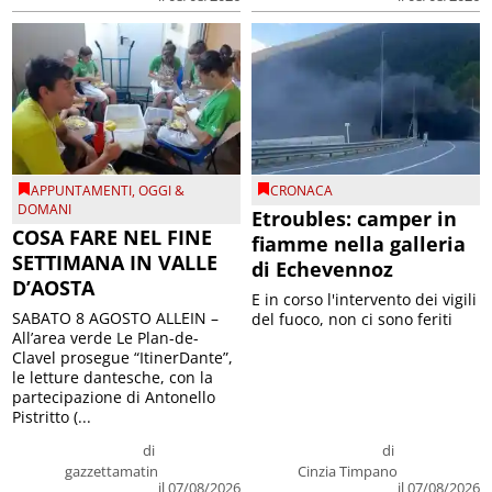
APPUNTAMENTI
,
OGGI &
CRONACA
DOMANI
Etroubles: camper in
COSA FARE NEL FINE
fiamme nella galleria
SETTIMANA IN VALLE
di Echevennoz
D’AOSTA
E in corso l'intervento dei vigili
SABATO 8 AGOSTO ALLEIN –
del fuoco, non ci sono feriti
All’area verde Le Plan-de-
Clavel prosegue “ItinerDante”,
le letture dantesche, con la
partecipazione di Antonello
Pistritto (...
di
di
gazzettamatin
Cinzia Timpano
il 07/08/2026
il 07/08/2026