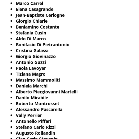
Marco Carrel
Elena Casagrande
Jean-Baptiste Cerlogne
Giorgio Chiarle
Beniamino Costante
Stefania Cusin
Aldo Di Marco
Bonifacio Di Pietrantonio
Cristina Galassi
Giorgio Giovinazzo
Antonio Guzzi
Paola Lavoyer
Tiziana Magro
Massimo Mammoliti
Daniela Marchi
Alberto Piergiovanni Martelli
Danilo Mirabile
Roberto Montrosset
Alessandro Pascarella
Vally Perrier
Antonello Piffari
Stefano Carlo Rizzi
Augusto Rollandin
Gian Carlo Stevenin