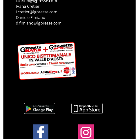
l.torino@lgpresse.com
Ivana Cretier
i.cretier@lgpresse.com
Daniele Fimiano
d.fimiano@lgpresse.com