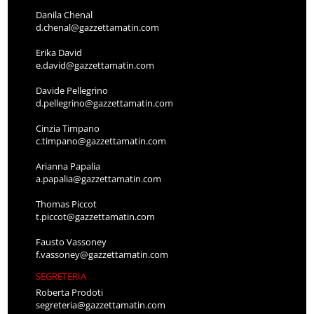
Danila Chenal
d.chenal@gazzettamatin.com
Erika David
e.david@gazzettamatin.com
Davide Pellegrino
d.pellegrino@gazzettamatin.com
Cinzia Timpano
c.timpano@gazzettamatin.com
Arianna Papalia
a.papalia@gazzettamatin.com
Thomas Piccot
t.piccot@gazzettamatin.com
Fausto Vassoney
f.vassoney@gazzettamatin.com
SEGRETERIA
Roberta Prodoti
segreteria@gazzettamatin.com