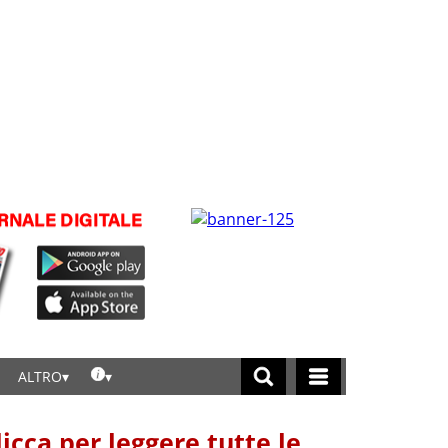
ALTRO
licca per leggere tutte le