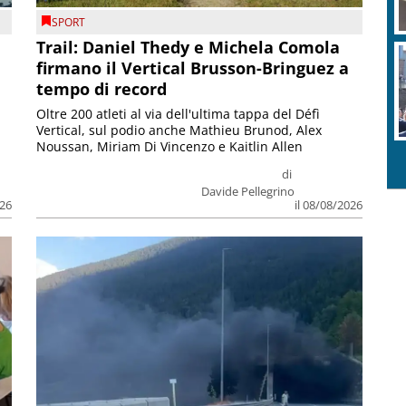
SPORT
Trail: Daniel Thedy e Michela Comola
firmano il Vertical Brusson-Bringuez a
tempo di record
Oltre 200 atleti al via dell'ultima tappa del Défì
Vertical, sul podio anche Mathieu Brunod, Alex
Noussan, Miriam Di Vincenzo e Kaitlin Allen
di
Davide Pellegrino
026
il 08/08/2026