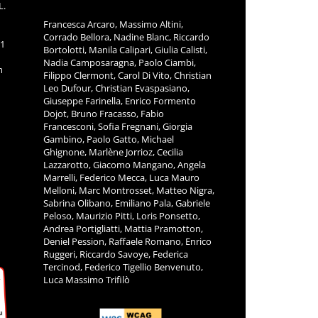
L.
Francesca Arcaro, Massimo Altini,
Corrado Bellora, Nadine Blanc, Riccardo
11
Bortolotti, Manila Calipari, Giulia Calisti,
Nadia Camposaragna, Paolo Ciambi,
m
Filippo Clermont, Carol Di Vito, Christian
Leo Dufour, Christian Evaspasiano,
Giuseppe Farinella, Enrico Formento
Dojot, Bruno Fracasso, Fabio
Francesconi, Sofia Fregnani, Giorgia
Gambino, Paolo Gatto, Michael
Ghignone, Marlène Jorrioz, Cecilia
Lazzarotto, Giacomo Mangano, Angela
Marrelli, Federico Mecca, Luca Mauro
Melloni, Marc Montrosset, Matteo Nigra,
Sabrina Olibano, Emiliano Pala, Gabriele
Peloso, Maurizio Pitti, Loris Ponsetto,
Andrea Portigliatti, Mattia Pramotton,
Deniel Pession, Raffaele Romano, Enrico
Ruggeri, Riccardo Savoye, Federica
Tercinod, Federico Tigellio Benvenuto,
Luca Massimo Trifilò