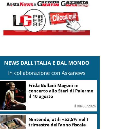
NEWS DALL'ITALIA E DAL MONDO
In collaborazione con Askanews
“Questa sera guido io”:
campagna polizia in spiagge e
locali da ballo
il 08/08/2026
“DoloViniMiti”: dall’1 al 4
ottobre tra Val di Cembra e