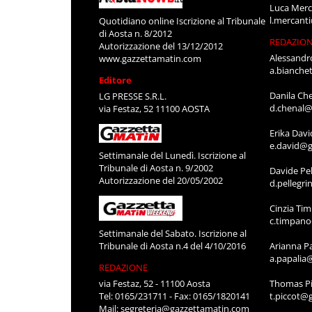
Luca Merc
l.mercant
Quotidiano online Iscrizione al Tribunale
di Aosta n. 8/2012
REDAZIO
Autorizzazione del 13/12/2012
Alessandr
www.gazzettamatin.com
a.bianche
Editore
Danila Ch
LG PRESSE S.R.L.
d.chenal@
via Festaz, 52 11100 AOSTA
Erika Davi
e.david@g
Settimanale del Lunedì. Iscrizione al
Tribunale di Aosta n. 9/2002
Davide Pel
Autorizzazione del 20/05/2002
d.pellegr
Cinzia Ti
c.timpan
Settimanale del Sabato. Iscrizione al
Tribunale di Aosta n.4 del 4/10/2016
Arianna P
a.papalia
REDAZIONE
via Festaz, 52 - 11100 Aosta
Thomas Pi
Tel: 0165/231711 - Fax: 0165/1820141
t.piccot@
Mail:
segreteria@gazzettamatin.com