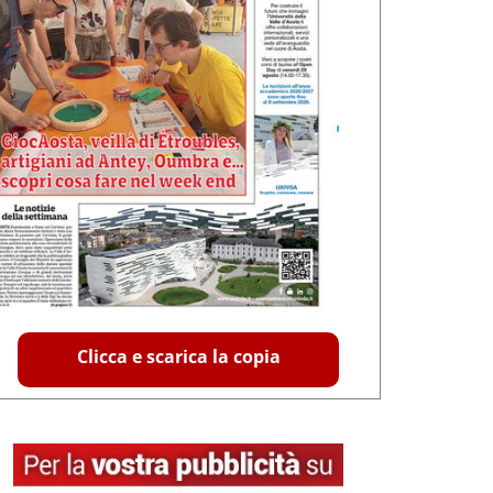
Clicca e scarica la copia