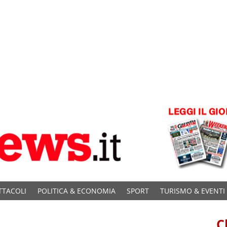
TTACOLI
POLITICA & ECONOMIA
SPORT
TURISMO & EVENTI
C