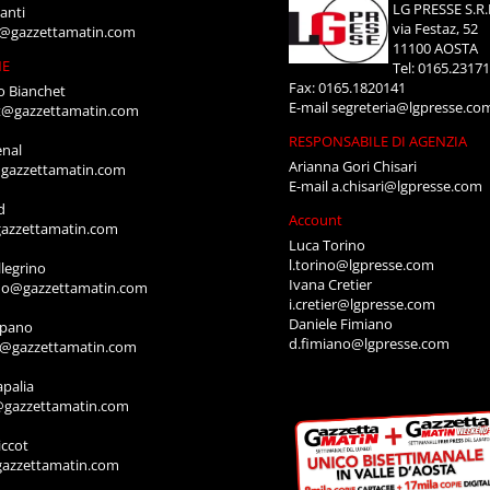
LG PRESSE S.R.
anti
via Festaz, 52
i@gazzettamatin.com
11100 AOSTA
NE
Tel: 0165.2317
Fax: 0165.1820141
o Bianchet
E-mail
segreteria@lgpresse.co
t@gazzettamatin.com
RESPONSABILE DI AGENZIA
enal
Arianna Gori Chisari
gazzettamatin.com
E-mail
a.chisari@lgpresse.com
d
Account
azzettamatin.com
Luca Torino
l.torino@lgpresse.com
legrino
Ivana Cretier
ino@gazzettamatin.com
i.cretier@lgpresse.com
Daniele Fimiano
mpano
d.fimiano@lgpresse.com
o@gazzettamatin.com
apalia
@gazzettamatin.com
ccot
gazzettamatin.com