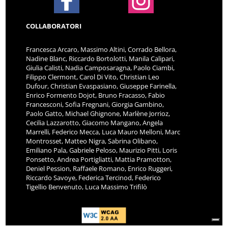
COLLABORATORI
Francesca Arcaro, Massimo Altini, Corrado Bellora,
Nadine Blanc, Riccardo Bortolotti, Manila Calipari,
Giulia Calisti, Nadia Camposaragna, Paolo Ciambi,
Filippo Clermont, Carol Di Vito, Christian Leo
Dufour, Christian Evaspasiano, Giuseppe Farinella,
Enrico Formento Dojot, Bruno Fracasso, Fabio
Francesconi, Sofia Fregnani, Giorgia Gambino,
Paolo Gatto, Michael Ghignone, Marlène Jorrioz,
Cecilia Lazzarotto, Giacomo Mangano, Angela
Marrelli, Federico Mecca, Luca Mauro Melloni, Marc
Montrosset, Matteo Nigra, Sabrina Olibano,
Emiliano Pala, Gabriele Peloso, Maurizio Pitti, Loris
Ponsetto, Andrea Portigliatti, Mattia Pramotton,
Deniel Pession, Raffaele Romano, Enrico Ruggeri,
Riccardo Savoye, Federica Tercinod, Federico
Tigellio Benvenuto, Luca Massimo Trifilò