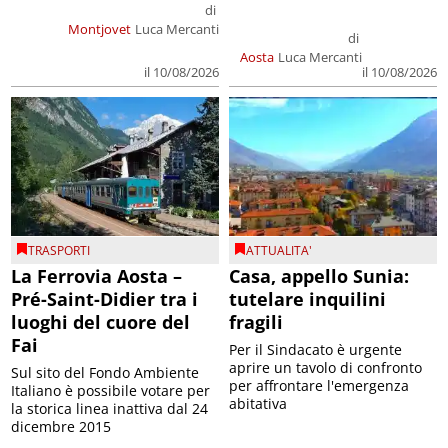
di
Montjovet
Luca Mercanti
di
Aosta
Luca Mercanti
il 10/08/2026
il 10/08/2026
TRASPORTI
ATTUALITA'
La Ferrovia Aosta –
Casa, appello Sunia:
Pré-Saint-Didier tra i
tutelare inquilini
luoghi del cuore del
fragili
Fai
Per il Sindacato è urgente
aprire un tavolo di confronto
Sul sito del Fondo Ambiente
per affrontare l'emergenza
Italiano è possibile votare per
abitativa
la storica linea inattiva dal 24
dicembre 2015