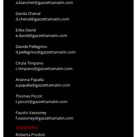
a.bianchet@gazzettamatin.com
Danila Chenal
d.chenal@gazzettamatin.com
Erika David
e.david@gazzettamatin.com
Davide Pellegrino
d.pellegrino@gazzettamatin.com
Cinzia Timpano
c.timpano@gazzettamatin.com
Arianna Papalia
a.papalia@gazzettamatin.com
Thomas Piccot
t.piccot@gazzettamatin.com
Fausto Vassoney
f.vassoney@gazzettamatin.com
SEGRETERIA
Roberta Prodoti