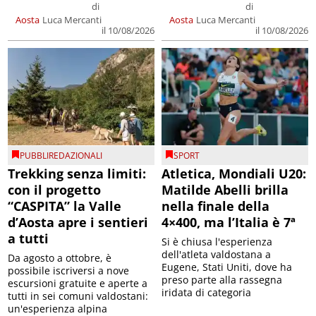
di
di
Aosta
Luca Mercanti
Aosta
Luca Mercanti
il 10/08/2026
il 10/08/2026
PUBBLIREDAZIONALI
SPORT
Trekking senza limiti:
Atletica, Mondiali U20:
con il progetto
Matilde Abelli brilla
“CASPITA” la Valle
nella finale della
d’Aosta apre i sentieri
4×400, ma l’Italia è 7ª
a tutti
Si è chiusa l'esperienza
dell'atleta valdostana a
Da agosto a ottobre, è
Eugene, Stati Uniti, dove ha
possibile iscriversi a nove
preso parte alla rassegna
escursioni gratuite e aperte a
iridata di categoria
tutti in sei comuni valdostani:
un'esperienza alpina