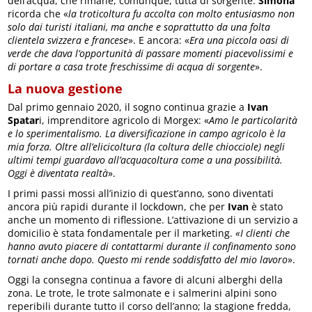
dell’acqua, che rimane, comunque, tutta di sorgente.
Simona
ricorda che «
la troticoltura fu accolta con molto entusiasmo non
solo dai turisti italiani, ma anche e soprattutto da una folta
clientela svizzera e francese
». E ancora: «
Era una piccola oasi di
verde che dava l’opportunità di passare momenti piacevolissimi e
di portare a casa trote freschissime di acqua di sorgente
».
La nuova gestione
Dal primo gennaio 2020, il sogno continua grazie a
Ivan
Spatar
i, imprenditore agricolo di Morgex: «
Amo le particolarità
e lo sperimentalismo. La diversificazione in campo agricolo è la
mia forza. Oltre all’elicicoltura (la coltura delle chiocciole) negli
ultimi tempi guardavo all’acquacoltura come a una possibilità.
Oggi è diventata realtà
».
I primi passi mossi all’inizio di quest’anno, sono diventati
ancora più rapidi durante il lockdown, che per
Ivan
è stato
anche un momento di riflessione. L’attivazione di un servizio a
domicilio è stata fondamentale per il marketing.
«I clienti che
hanno avuto piacere di contattarmi durante il confinamento sono
tornati anche dopo. Questo mi rende soddisfatto del mio lavoro
».
Oggi la consegna continua a favore di alcuni alberghi della
zona. Le trote, le trote salmonate e i salmerini alpini sono
reperibili durante tutto il corso dell’anno; la stagione fredda,