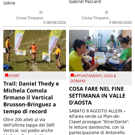
Gabriel Paccard
Udine
di
di
Cinzia Timpano
Cinzia Timpano
il 08/08/2026
il 08/08/2026
SPORT
APPUNTAMENTI
,
OGGI &
DOMANI
Trail: Daniel Thedy e
COSA FARE NEL FINE
Michela Comola
SETTIMANA IN VALLE
firmano il Vertical
D’AOSTA
Brusson-Bringuez a
tempo di record
SABATO 8 AGOSTO ALLEIN –
All’area verde Le Plan-de-
Oltre 200 atleti al via
Clavel prosegue “ItinerDante”,
dell'ultima tappa del Défì
le letture dantesche, con la
Vertical, sul podio anche
partecipazione di Antonello