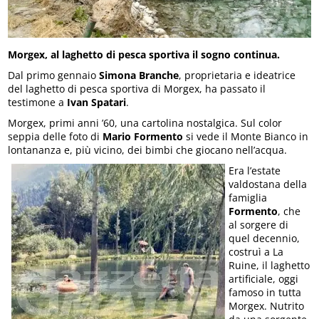
Morgex, al laghetto di pesca sportiva il sogno continua.
Dal primo gennaio
Simona Branche
, proprietaria e ideatrice
del laghetto di pesca sportiva di Morgex, ha passato il
testimone a
Ivan Spatari
.
Morgex, primi anni ’60, una cartolina nostalgica. Sul color
seppia delle foto di
Mario Formento
si vede il Monte Bianco in
lontananza e, più vicino, dei bimbi che giocano nell’acqua.
Era l’estate
valdostana della
famiglia
Formento
, che
al sorgere di
quel decennio,
costruì a La
Ruine, il laghetto
artificiale, oggi
famoso in tutta
Morgex. Nutrito