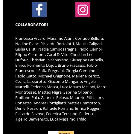
COLLABORATORI
Francesca Arcaro, Massimo Altini, Corrado Bellora,
Nadine Blanc, Riccardo Bortolotti, Manila Calipari,
Giulia Calisti, Nadia Camposaragna, Paolo Ciambi,
Filippo Clermont, Carol Di Vito, Christian Leo
Dufour, Christian Evaspasiano, Giuseppe Farinella,
Enrico Formento Dojot, Bruno Fracasso, Fabio
Francesconi, Sofia Fregnani, Giorgia Gambino,
Paolo Gatto, Michael Ghignone, Marlène Jorrioz,
Cecilia Lazzarotto, Giacomo Mangano, Angela
Marrelli, Federico Mecca, Luca Mauro Melloni, Marc
Montrosset, Matteo Nigra, Sabrina Olibano,
Emiliano Pala, Gabriele Peloso, Maurizio Pitti, Loris
Ponsetto, Andrea Portigliatti, Mattia Pramotton,
Deniel Pession, Raffaele Romano, Enrico Ruggeri,
Riccardo Savoye, Federica Tercinod, Federico
Tigellio Benvenuto, Luca Massimo Trifilò