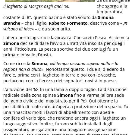
da una sorgente
che sgorga alla
Il laghetto di Morgex negli anni ’60
temperatura
costante di 8°, questo bacino è stato voluto da
Simona
Branche
– che il figlio,
Roberto Formento
, descrive come «
un
vulcano di idee
» – e da suo marito.
Lui era perito agrario e lavorava al Consorzio Pesca. Assieme a
Simona
decise di dare l’avvio a un’attività insolita per quegli
anni: l’itticoltura. La pesca sportiva dei due coniugi fu un
primato in Valle d’Aosta.
Come ricorda
Simona
, «
al tempo nessuno sapeva nulla e la
regione non ci aiutò
». Nonostante questo, i due si diedero da
fare e, prima con il laghetto in terra e poi con le vasche,
portarono, con la fierezza dei sognatori, novità in paese.
L’alluvione del ’68 fu una lama a doppio taglio. La distruzione
radicale della zona spinse
Simona
fino a Parma (allora sede
del genio civile e del magistrato per il Po). Qui ottenne la
possibilità di realizzare un’opera a protezione dello spazio. Fu
una rinascita: molti i lavori di abbellimento con abeti e
conifere di vario tipo, che rendono ancora oggi il laghetto un
luogo suggestivo. Inoltre, furono subito installati degli
ossigenatori, per garantire una maggiore ossigenazione