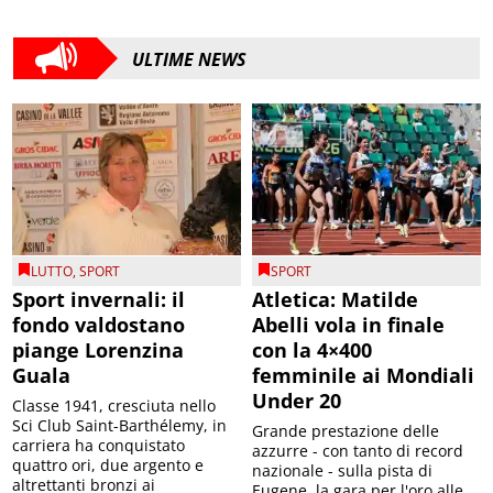
ULTIME NEWS
LUTTO
,
SPORT
SPORT
Sport invernali: il
Atletica: Matilde
fondo valdostano
Abelli vola in finale
piange Lorenzina
con la 4×400
Guala
femminile ai Mondiali
Under 20
Classe 1941, cresciuta nello
Sci Club Saint-Barthélemy, in
Grande prestazione delle
carriera ha conquistato
azzurre - con tanto di record
quattro ori, due argento e
nazionale - sulla pista di
altrettanti bronzi ai
Eugene, la gara per l'oro alle