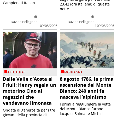
Campionati Italian...
23.42 (ora italiana) di questa
notte
di
di
Davide Pellegrino
Davide Pellegrino
il 09/08/2026
il 09/08/2026
ATTUALITA'
MONTAGNA
Dalle Valle d’Aosta al
8 agosto 1786, la prima
Friuli: Henry regala un
ascensione del Monte
motorino Ciao ai
Bianco: 240 anni fa
ragazzini che
nasceva l’alpinismo
vendevano limonata
I primi a raggiungere la vetta
del Monte Bianco furono
Ondata di generosità per i tre
Jacques Balmat e Michel
giovani della provincia di