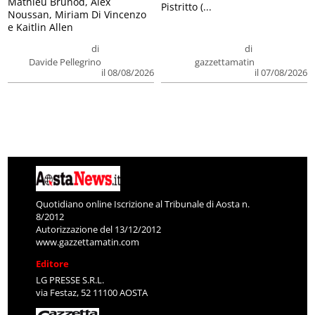
Mathieu Brunod, Alex
Pistritto (...
Noussan, Miriam Di Vincenzo
e Kaitlin Allen
di
di
Davide Pellegrino
gazzettamatin
il 08/08/2026
il 07/08/2026
Quotidiano online Iscrizione al Tribunale di Aosta n.
8/2012
Autorizzazione del 13/12/2012
www.gazzettamatin.com
Editore
LG PRESSE S.R.L.
via Festaz, 52 11100 AOSTA