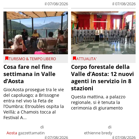
il 07/08/2026
il 07/08/2026
TURISMO & TEMPO LIBERO
ATTUALITA'
Cosa fare nel fine
Corpo forestale della
settimana in Valle
Valle d’Aosta: 12 nuovi
d’Aosta
agenti in servizio in 8
stazioni
GiocAosta prosegue tra le vie
del capoluogo; a Brissogne
Questa mattina, a palazzo
entra nel vivo la Feta de
regionale, si è tenuta la
l’Oumbra; Etroubles ospita la
cerimonia di giuramento
Veillà; a Chamois tocca al
Festival A...
di
di
Aosta
gazzettamatin
ethienne bredy
il 07/08/2026
il 07/08/2026