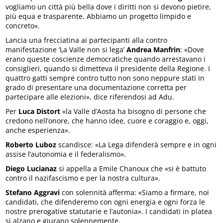
vogliamo un città più bella dove i diritti non si devono pietire,
più equa e trasparente. Abbiamo un progetto limpido e
concreto».
Lancia una frecciatina ai partecipanti alla contro
manifestazione ‘La Valle non si lega’
Andrea Manfrin
: «Dove
erano queste coscienze democratiche quando arrestavano i
consiglieri, quando si dimetteva il presidente della Regione. I
quattro gatti sempre contro tutto non sono neppure stati in
grado di presentare una documentazione corretta per
partecipare alle elezioni», dice riferendosi ad Adu.
Per
Luca Distort
«la Valle d’Aosta ha bisogno di persone che
credono nell’onore, che hanno idee, cuore e coraggio e, oggi,
anche esperienza».
Roberto Luboz
scandisce: «La Lega difenderà sempre e in ogni
assise l’autonomia e il federalismo».
Diego Lucianaz
si appella a Emile Chanoux che «si è battuto
contro il nazifascismo e per la nostra cultura».
Stefano Aggravi
con solennità afferma: «Siamo a firmare, noi
candidati, che difenderemo con ogni energia e ogni forza le
nostre prerogative statutarie e l’autonia». I candidati in platea
si alzano e giurano solennemente.