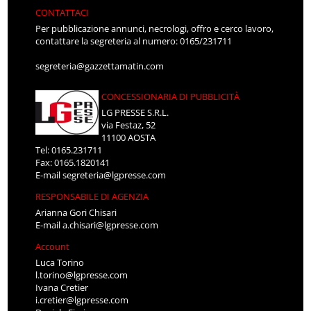
CONTATTACI
Per pubblicazione annunci, necrologi, offro e cerco lavoro,
contattare la segreteria al numero: 0165/231711
segreteria@gazzettamatin.com
CONCESSIONARIA DI PUBBLICITÀ
LG PRESSE S.R.L.
via Festaz, 52
11100 AOSTA
Tel: 0165.231711
Fax: 0165.1820141
E-mail
segreteria@lgpresse.com
RESPONSABILE DI AGENZIA
Arianna Gori Chisari
E-mail
a.chisari@lgpresse.com
Account
Luca Torino
l.torino@lgpresse.com
Ivana Cretier
i.cretier@lgpresse.com