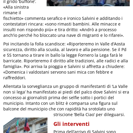
il grido ‘buffone’.
«Alla sinistra
rimane il
fischietto» commenta serafico e ironico Salvini e additando i
contestatori rincara: «sono rimasti bambini. Alle minacce e
insulti non rispondo più» e tira dritto: «Andrò a processo
anch’io perché ho bloccato una nave di migranti e lo rifarei».
Poi incitando la folla scandisce: «Riporteremo in Valle d’Aosta
sicurezza, diritto alla scuola, al lavoro e alla pensione. Se il Pd
e 5S tornano a tirare in ballo la legge Fornero la Lega farà le
barricate. Riporteremo il diritto alle tradizioni, alle radici e alla
famiglia». Poi arriva la pioggia e Salvini si affretta a chiudere:
«Domenica i valdostani servono sani mica con febbre e
raffreddori.
Allentata la sorveglianza un gruppo di manifestanti di ‘La Valle
non si lega’ ha manifestato ai piedi del palco dove Salvini si era
concesso ai giornalisti prima dei selfie sotto i portici del
municipio. Intanto con un blitz è comparsa una figura sul
balcone del municipio che con rapidità ha srotolato uno
striscione ‘Bella Ciao’ per dileguarsi.
Gli interventi
Prima dell’arrivo di Salvini sono