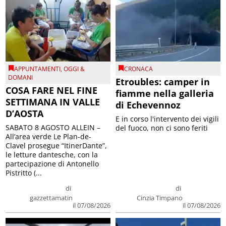
APPUNTAMENTI
,
OGGI &
CRONACA
DOMANI
Etroubles: camper in
COSA FARE NEL FINE
fiamme nella galleria
SETTIMANA IN VALLE
di Echevennoz
D’AOSTA
E in corso l'intervento dei vigili
SABATO 8 AGOSTO ALLEIN –
del fuoco, non ci sono feriti
All’area verde Le Plan-de-
Clavel prosegue “ItinerDante”,
le letture dantesche, con la
partecipazione di Antonello
Pistritto (...
di
di
gazzettamatin
Cinzia Timpano
il 07/08/2026
il 07/08/2026