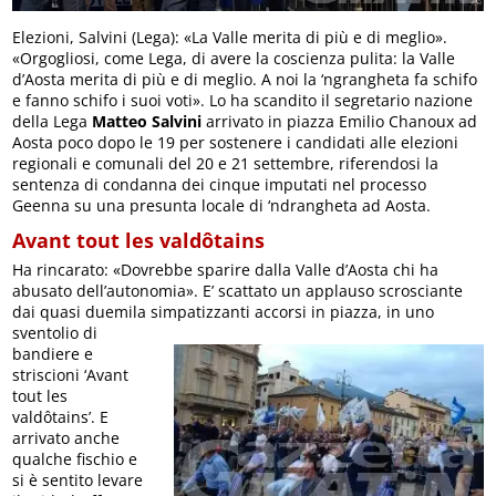
Elezioni, Salvini (Lega): «La Valle merita di più e di meglio».
«Orgogliosi, come Lega, di avere la coscienza pulita: la Valle
d’Aosta merita di più e di meglio. A noi la ‘ngrangheta fa schifo
e fanno schifo i suoi voti». Lo ha scandito il segretario nazione
della Lega
Matteo Salvini
arrivato in piazza Emilio Chanoux ad
Aosta poco dopo le 19 per sostenere i candidati alle elezioni
regionali e comunali del 20 e 21 settembre, riferendosi la
sentenza di condanna dei cinque imputati nel processo
Geenna su una presunta locale di ‘ndrangheta ad Aosta.
Avant tout les valdôtains
Ha rincarato: «Dovrebbe sparire dalla Valle d’Aosta chi ha
abusato dell’autonomia». E’ scattato un applauso scrosciante
dai quasi duemila simpatizzanti
accorsi in piazza, in uno
sventolio di
bandiere e
striscioni ‘Avant
tout les
valdôtains’. E
arrivato anche
qualche fischio e
si è sentito levare