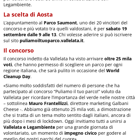
Legambiente.
La scelta di Aosta
L’appuntamento al
Parco Saumont
, uno dei 20 vincitori del
concorso e più votato tra quelli valdostani, è per
sabato 19
settembre dalle 9 alle 13
. Chi volesse aderire si può iscrivere
sul sito
puliamoiltuoparco.vallelata.it
.
Il concorso
Il concorso indetto da Vallelata ha visto arrivare
oltre 25 mila
voti
, che hanno permesso di scegliere un parco per ogni
regione italiana, che sarà pulito in occasione del
World
Cleanup Day
.
«Siamo molto soddisfatti del numero di persone che ha
partecipato al concorso “Puliamo il tuo parco!” voluto da
Vallelata per ricordare l’importanza del verde nelle nostre città
– sottolinea
Mauro Frantellizzi
, direttore marketing Galbani
Cheese -. Abbiamo già ottenuto 25 mila voti, a dimostrazione
che si tratta di un tema molto sentito dagli italiani, ancora di
più dopo i mesi di lockdown. Oggi invitiamo tutti a unirsi a
Vallelata e Legambiente
per una grande giornata di
volontariato, un momento di
impegno civico
per godere al
meglio dei nostri parchi del cuore».