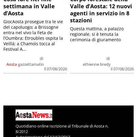
settimana in Valle
Valle d’Aosta: 12 nuovi
d’Aosta
agenti in servizio in 8
stazioni
GiocAosta prosegue tra le vie
del capoluogo; a Brissogne
Questa mattina, a palazzo
entra nel vivo la Feta de
regionale, si è tenuta la
l’Oumbra; Etroubles ospita la
cerimonia di giuramento
Veillà; a Chamois tocca al
Festival A...
di
di
Aosta
gazzettamatin
ethienne bredy
il 07/08/2026
il 07/08/2026
Quotidiano online Iscrizione al Tribunale di Aosta n.
8/2012