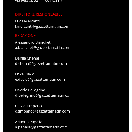
via Festaz, 52 11100 AOSTA
DIRETTORE RESPONSABILE
Luca Mercanti
l.mercanti@gazzettamatin.com
REDAZIONE
Alessandro Bianchet
a.bianchet@gazzettamatin.com
Danila Chenal
d.chenal@gazzettamatin.com
Erika David
e.david@gazzettamatin.com
Davide Pellegrino
d.pellegrino@gazzettamatin.com
Cinzia Timpano
c.timpano@gazzettamatin.com
Arianna Papalia
a.papalia@gazzettamatin.com