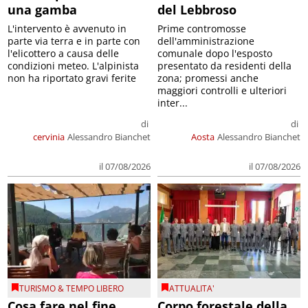
una gamba
del Lebbroso
L'intervento è avvenuto in
Prime contromosse
parte via terra e in parte con
dell'amministrazione
l'elicottero a causa delle
comunale dopo l'esposto
condizioni meteo. L'alpinista
presentato da residenti della
non ha riportato gravi ferite
zona; promessi anche
maggiori controlli e ulteriori
inter...
di
di
cervinia
Alessandro Bianchet
Aosta
Alessandro Bianchet
il 07/08/2026
il 07/08/2026
TURISMO & TEMPO LIBERO
ATTUALITA'
Cosa fare nel fine
Corpo forestale della