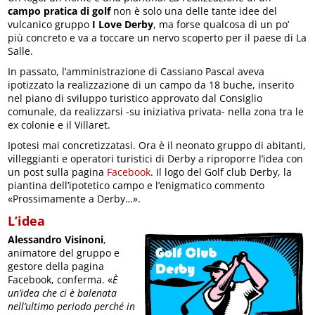
campo pratica di golf
non è solo una delle tante idee del
vulcanico gruppo
I Love Derby
, ma forse qualcosa di un po’
più concreto e va a toccare un nervo scoperto per il paese di La
Salle.
In passato, l’amministrazione di Cassiano Pascal aveva
ipotizzato la realizzazione di un campo da 18 buche, inserito
nel piano di sviluppo turistico approvato dal Consiglio
comunale, da realizzarsi -su iniziativa privata- nella zona tra le
ex colonie e il Villaret.
Ipotesi mai concretizzatasi. Ora è il neonato gruppo di abitanti,
villeggianti e operatori turistici di Derby a riproporre l’idea con
un post sulla pagina
Facebook
. Il logo del Golf club Derby, la
piantina dell’ipotetico campo e l’enigmatico commento
«Prossimamente a Derby…».
L’idea
Alessandro Visinoni
,
animatore del gruppo e
gestore della pagina
Facebook, conferma. «
È
un’idea che ci è balenata
nell’ultimo periodo perché in