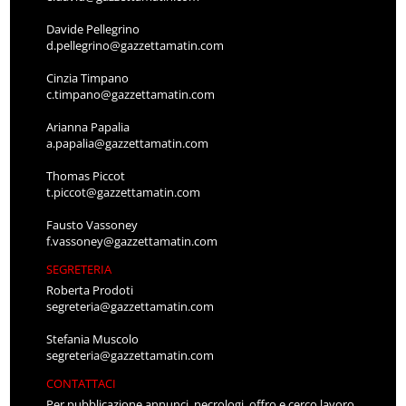
Davide Pellegrino
d.pellegrino@gazzettamatin.com
Cinzia Timpano
c.timpano@gazzettamatin.com
Arianna Papalia
a.papalia@gazzettamatin.com
Thomas Piccot
t.piccot@gazzettamatin.com
Fausto Vassoney
f.vassoney@gazzettamatin.com
SEGRETERIA
Roberta Prodoti
segreteria@gazzettamatin.com
Stefania Muscolo
segreteria@gazzettamatin.com
CONTATTACI
Per pubblicazione annunci, necrologi, offro e cerco lavoro,