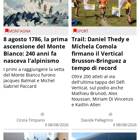
MONTAGNA
SPORT
8 agosto 1786, la prima
Trail: Daniel Thedy e
ascensione del Monte
Michela Comola
Bianco: 240 anni fa
firmano il Vertical
nasceva l’alpinismo
Brusson-Bringuez a
tempo di record
I primi a raggiungere la vetta
del Monte Bianco furono
Oltre 200 atleti al via
Jacques Balmat e Michel
dell'ultima tappa del Défì
Gabriel Paccard
Vertical, sul podio anche
Mathieu Brunod, Alex
Noussan, Miriam Di Vincenzo
e Kaitlin Allen
di
di
Cinzia Timpano
Davide Pellegrino
il 08/08/2026
il 08/08/2026