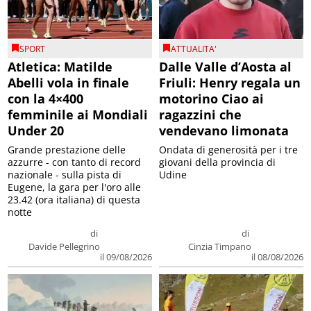
SPORT
ATTUALITA'
Atletica: Matilde
Dalle Valle d’Aosta al
Abelli vola in finale
Friuli: Henry regala un
con la 4×400
motorino Ciao ai
femminile ai Mondiali
ragazzini che
Under 20
vendevano limonata
Grande prestazione delle
Ondata di generosità per i tre
azzurre - con tanto di record
giovani della provincia di
nazionale - sulla pista di
Udine
Eugene, la gara per l'oro alle
23.42 (ora italiana) di questa
notte
di
di
Davide Pellegrino
Cinzia Timpano
il 09/08/2026
il 08/08/2026