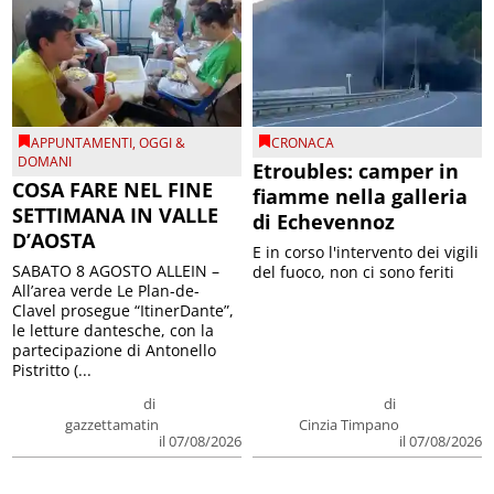
APPUNTAMENTI
,
OGGI &
CRONACA
DOMANI
Etroubles: camper in
COSA FARE NEL FINE
fiamme nella galleria
SETTIMANA IN VALLE
di Echevennoz
D’AOSTA
E in corso l'intervento dei vigili
SABATO 8 AGOSTO ALLEIN –
del fuoco, non ci sono feriti
All’area verde Le Plan-de-
Clavel prosegue “ItinerDante”,
le letture dantesche, con la
partecipazione di Antonello
Pistritto (...
di
di
gazzettamatin
Cinzia Timpano
il 07/08/2026
il 07/08/2026