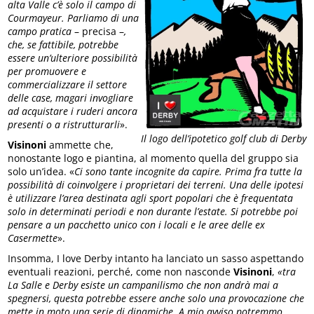
alta Valle c’è solo il campo di
Courmayeur. Parliamo di una
campo pratica
– precisa –
,
che, se fattibile, potrebbe
essere un’ulteriore possibilità
per promuovere e
commercializzare il settore
delle case, magari invogliare
ad acquistare i ruderi ancora
presenti o a ristrutturarli
».
Il logo dell’ipotetico golf club di Derby
Visinoni
ammette che,
nonostante logo e piantina, al momento quella del gruppo sia
solo un’idea. «
Ci sono tante incognite da capire. Prima fra tutte la
possibilità di coinvolgere i proprietari dei terreni. Una delle ipotesi
è utilizzare l’area destinata agli sport popolari che è frequentata
solo in determinati periodi e non durante l’estate. Si potrebbe poi
pensare a un pacchetto unico con i locali e le aree delle ex
Casermette
».
Insomma, I love Derby intanto ha lanciato un sasso aspettando
eventuali reazioni, perché, come non nasconde
Visinoni
,
«tra
La Salle e Derby esiste un campanilismo che non andrà mai a
spegnersi, questa potrebbe essere anche solo una provocazione che
mette in moto una serie di dinamiche. A mio avviso potremmo