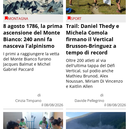
MONTAGNA
SPORT
8 agosto 1786, la prima
Trail: Daniel Thedy e
ascensione del Monte
Michela Comola
Bianco: 240 anni fa
firmano il Vertical
nasceva l’alpinismo
Brusson-Bringuez a
tempo di record
I primi a raggiungere la vetta
del Monte Bianco furono
Oltre 200 atleti al via
Jacques Balmat e Michel
dell'ultima tappa del Défì
Gabriel Paccard
Vertical, sul podio anche
Mathieu Brunod, Alex
Noussan, Miriam Di Vincenzo
e Kaitlin Allen
di
di
Cinzia Timpano
Davide Pellegrino
il 08/08/2026
il 08/08/2026