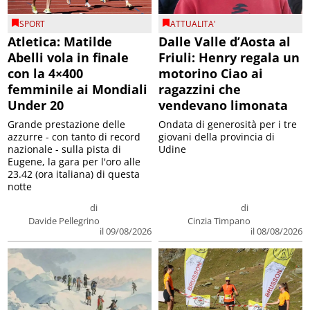
SPORT
ATTUALITA'
Atletica: Matilde
Dalle Valle d’Aosta al
Abelli vola in finale
Friuli: Henry regala un
con la 4×400
motorino Ciao ai
femminile ai Mondiali
ragazzini che
Under 20
vendevano limonata
Grande prestazione delle
Ondata di generosità per i tre
azzurre - con tanto di record
giovani della provincia di
nazionale - sulla pista di
Udine
Eugene, la gara per l'oro alle
23.42 (ora italiana) di questa
notte
di
di
Davide Pellegrino
Cinzia Timpano
il 09/08/2026
il 08/08/2026