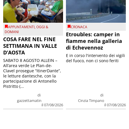
APPUNTAMENTI
,
OGGI &
CRONACA
DOMANI
Etroubles: camper in
COSA FARE NEL FINE
fiamme nella galleria
SETTIMANA IN VALLE
di Echevennoz
D’AOSTA
E in corso l'intervento dei vigili
SABATO 8 AGOSTO ALLEIN –
del fuoco, non ci sono feriti
All’area verde Le Plan-de-
Clavel prosegue “ItinerDante”,
le letture dantesche, con la
partecipazione di Antonello
Pistritto (...
di
di
gazzettamatin
Cinzia Timpano
il 07/08/2026
il 07/08/2026