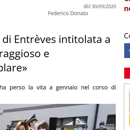
di
il
30/09/2020
n
Federico Donato
C
di Entrèves intitolata a
raggioso e
plare»
 ha perso la vita a gennaio nel corso di