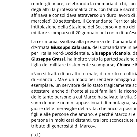
rendergli onore, celebrando la memoria di chi, con 
degli altri la professionalità che, con fatica e sacri
affinava e consolidava attraverso un duro lavoro di
mercoledì 30 settembre, il Comandante Territoriale
intitolazione della Stazione del Soccorso Alpino de
militare scomparso il 20 gennaio nel corso di un’ese
La cerimonia, svoltasi alla presenza del Comandant
d’Armata
Giuseppe Zafarana
, del Comandante in 
per l’Italia Nord-Occidentale,
Giuseppe Vicanolo
, d
Giuseppe Grassi
, ha inoltre visto la partecipazione
figlia del militare tristemente scomparso,
Chiara
e
«Non si tratta di un atto formale, di un rito da off
di Finanza -. Ma è un modo per rendere omaggio al
esemplare, un servitore dello stato tragicamente 
attestare, anche di fronte ai suoi familiari, la ricono
delle tante persone a cui Marco ha salvato la vita. S
sono donne e uomini appassionati di montagna, scal
gioire delle meraviglie della vita, che ancora poss
figli e alle persone che amano, è perché Marco si è b
persone in molti casi distanti, tra loro sconosciute,
tributo di generosità di Marco».
(f.d.)