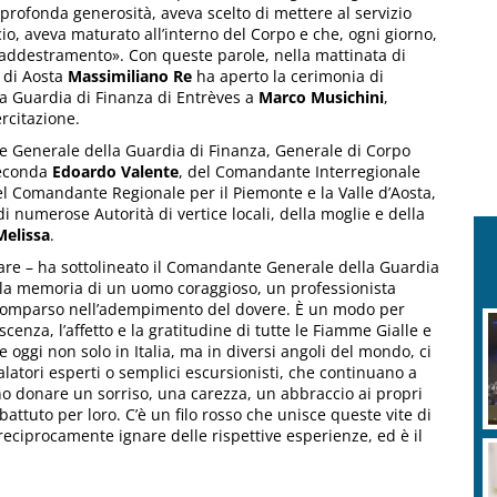
profonda generosità, aveva scelto di mettere al servizio
ficio, aveva maturato all’interno del Corpo e che, ogni giorno,
 addestramento». Con queste parole, nella mattinata di
 di Aosta
Massimiliano Re
ha aperto la cerimonia di
lla Guardia di Finanza di Entrèves a
Marco Musichini
,
rcitazione.
e Generale della Guardia di Finanza, Generale di Corpo
Seconda
Edoardo Valente
, del Comandante Interregionale
el Comandante Regionale per il Piemonte e la Valle d’Aosta,
 di numerose Autorità di vertice locali, della moglie e della
Melissa
.
iciare – ha sottolineato il Comandante Generale della Guardia
la memoria di un uomo coraggioso, un professionista
scomparso nell’adempimento del dovere. È un modo per
scenza, l’affetto e la gratitudine di tutte le Fiamme Gialle e
e oggi non solo in Italia, ma in diversi angoli del mondo, ci
atori esperti o semplici escursionisti, che continuano a
ono donare un sorriso, una carezza, un abbraccio ai propri
attuto per loro. C’è un filo rosso che unisce queste vite di
 reciprocamente ignare delle rispettive esperienze, ed è il