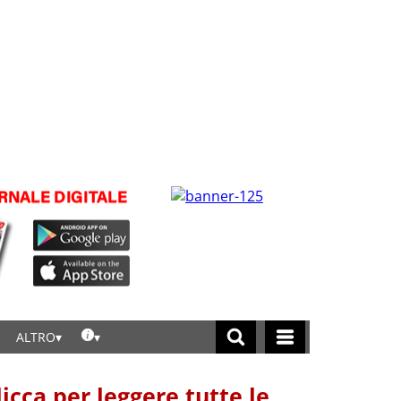
ALTRO
licca per leggere tutte le