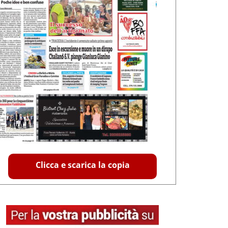
Clicca e scarica la copia