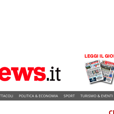
TTACOLI
POLITICA & ECONOMIA
SPORT
TURISMO & EVENTI
C