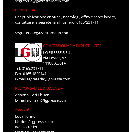
segreteria@gazzettamatin.com
CONTATTACI
Per pubblicazione annunci, necrologi, offro e cerco lavoro,
contattare la segreteria al numero: 0165/231711
segreteria@gazzettamatin.com
CONCESSIONARIA DI PUBBLICITÀ
LG PRESSE S.R.L.
via Festaz, 52
11100 AOSTA
Tel: 0165.231711
Fax: 0165.1820141
E-mail
segreteria@lgpresse.com
RESPONSABILE DI AGENZIA
Arianna Gori Chisari
E-mail
a.chisari@lgpresse.com
Account
Luca Torino
l.torino@lgpresse.com
Ivana Cretier
i.cretier@lgpresse.com