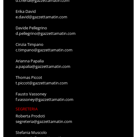
d.chenal@gazzettamatin.com
Erika David
e.david@gazzettamatin.com
Davide Pellegrino
d.pellegrino@gazzettamatin.com
Cinzia Timpano
c.timpano@gazzettamatin.com
Arianna Papalia
a.papalia@gazzettamatin.com
Thomas Piccot
t.piccot@gazzettamatin.com
Fausto Vassoney
f.vassoney@gazzettamatin.com
SEGRETERIA
Roberta Prodoti
segreteria@gazzettamatin.com
Stefania Muscolo