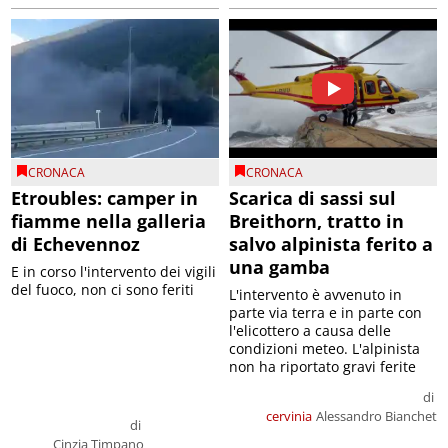
CRONACA
CRONACA
Etroubles: camper in
Scarica di sassi sul
fiamme nella galleria
Breithorn, tratto in
di Echevennoz
salvo alpinista ferito a
una gamba
E in corso l'intervento dei vigili
del fuoco, non ci sono feriti
L'intervento è avvenuto in
parte via terra e in parte con
l'elicottero a causa delle
condizioni meteo. L'alpinista
non ha riportato gravi ferite
di
cervinia
Alessandro Bianchet
di
Cinzia Timpano