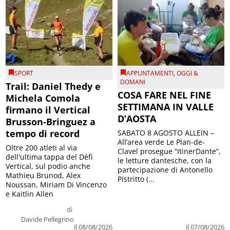
SPORT
APPUNTAMENTI
,
OGGI &
DOMANI
Trail: Daniel Thedy e
COSA FARE NEL FINE
Michela Comola
SETTIMANA IN VALLE
firmano il Vertical
D’AOSTA
Brusson-Bringuez a
tempo di record
SABATO 8 AGOSTO ALLEIN –
All’area verde Le Plan-de-
Oltre 200 atleti al via
Clavel prosegue “ItinerDante”,
dell'ultima tappa del Défì
le letture dantesche, con la
Vertical, sul podio anche
partecipazione di Antonello
Mathieu Brunod, Alex
Pistritto (...
Noussan, Miriam Di Vincenzo
e Kaitlin Allen
di
Davide Pellegrino
il 08/08/2026
il 07/08/2026