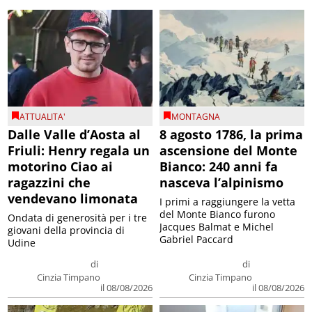
ATTUALITA'
MONTAGNA
Dalle Valle d’Aosta al
8 agosto 1786, la prima
Friuli: Henry regala un
ascensione del Monte
motorino Ciao ai
Bianco: 240 anni fa
ragazzini che
nasceva l’alpinismo
vendevano limonata
I primi a raggiungere la vetta
del Monte Bianco furono
Ondata di generosità per i tre
Jacques Balmat e Michel
giovani della provincia di
Gabriel Paccard
Udine
di
di
Cinzia Timpano
Cinzia Timpano
il 08/08/2026
il 08/08/2026