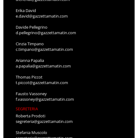
Erika David
e.david@gazzettamatin.com
Davide Pellegrino
d.pellegrino@gazzettamatin.com
Cinzia Timpano
c.timpano@gazzettamatin.com
Arianna Papalia
a.papalia@gazzettamatin.com
Thomas Piccot
t.piccot@gazzettamatin.com
Fausto Vassoney
f.vassoney@gazzettamatin.com
SEGRETERIA
Roberta Prodoti
segreteria@gazzettamatin.com
Stefania Muscolo
segreteria@gazzettamatin.com