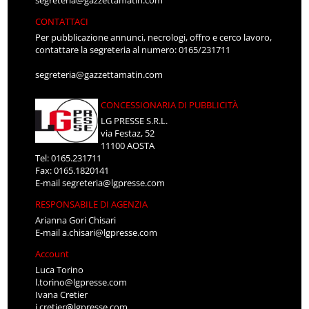
CONTATTACI
Per pubblicazione annunci, necrologi, offro e cerco lavoro,
contattare la segreteria al numero: 0165/231711
segreteria@gazzettamatin.com
CONCESSIONARIA DI PUBBLICITÀ
LG PRESSE S.R.L.
via Festaz, 52
11100 AOSTA
Tel: 0165.231711
Fax: 0165.1820141
E-mail
segreteria@lgpresse.com
RESPONSABILE DI AGENZIA
Arianna Gori Chisari
E-mail
a.chisari@lgpresse.com
Account
Luca Torino
l.torino@lgpresse.com
Ivana Cretier
i.cretier@lgpresse.com