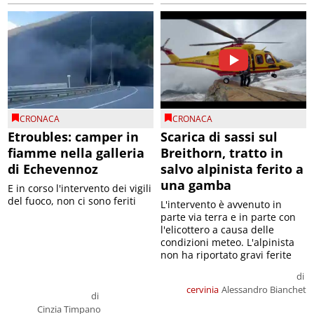
CRONACA
CRONACA
Etroubles: camper in
Scarica di sassi sul
fiamme nella galleria
Breithorn, tratto in
di Echevennoz
salvo alpinista ferito a
una gamba
E in corso l'intervento dei vigili
del fuoco, non ci sono feriti
L'intervento è avvenuto in
parte via terra e in parte con
l'elicottero a causa delle
condizioni meteo. L'alpinista
non ha riportato gravi ferite
di
cervinia
Alessandro Bianchet
di
Cinzia Timpano