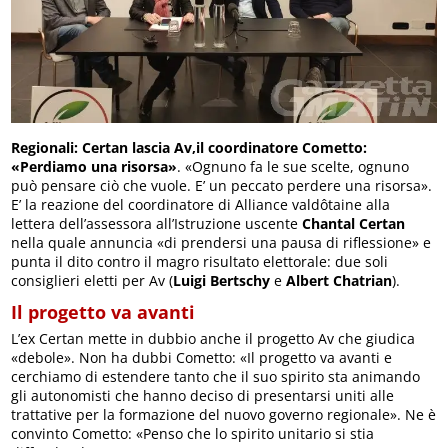
Regionali: Certan lascia Av,il coordinatore Cometto:
«Perdiamo una risorsa»
. «Ognuno fa le sue scelte, ognuno
può pensare ciò che vuole. E’ un peccato perdere una risorsa».
E’ la reazione del coordinatore di Alliance valdôtaine alla
lettera dell’assessora all’Istruzione uscente
Chantal Certan
nella quale annuncia «di prendersi una pausa di riflessione» e
punta il dito contro il magro risultato elettorale: due soli
consiglieri eletti per Av (
Luigi Bertschy
e
Albert Chatrian
).
Il progetto va avanti
L’ex Certan mette in dubbio anche il progetto Av che giudica
«debole». Non ha dubbi Cometto: «Il progetto va avanti e
cerchiamo di estendere tanto che il suo spirito sta animando
gli autonomisti che hanno deciso di presentarsi uniti alle
trattative per la formazione del nuovo governo regionale». Ne è
convinto Cometto: «Penso che lo spirito unitario si stia