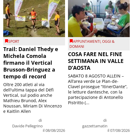
SPORT
APPUNTAMENTI
,
OGGI &
DOMANI
Trail: Daniel Thedy e
COSA FARE NEL FINE
Michela Comola
SETTIMANA IN VALLE
firmano il Vertical
D’AOSTA
Brusson-Bringuez a
tempo di record
SABATO 8 AGOSTO ALLEIN –
All’area verde Le Plan-de-
Oltre 200 atleti al via
Clavel prosegue “ItinerDante”,
dell'ultima tappa del Défì
le letture dantesche, con la
Vertical, sul podio anche
partecipazione di Antonello
Mathieu Brunod, Alex
Pistritto (...
Noussan, Miriam Di Vincenzo
e Kaitlin Allen
di
di
Davide Pellegrino
gazzettamatin
il 08/08/2026
il 07/08/2026