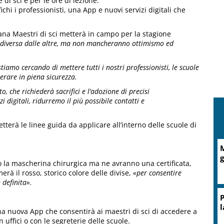
di sci e per le ore di lezione.
i i professionisti, una App e nuovi servizi digitali che
tana Maestri di sci metterà in campo per la stagione
diversa dalle altre, ma non mancheranno ottimismo ed
stiamo cercando di mettere tutti i nostri professionisti, le scuole
perare in piena sicurezza.
, che richiederà sacrifici e l’adozione di precisi
 digitali, ridurremo il più possibile contatti e
terà le linee guida da applicare all’interno delle scuole di
M
g
no la mascherina chirurgica ma ne avranno una certificata,
erà il rosso, storico colore delle divise,
«per consentire
 definita».
P
l
una nuova App che consentirà ai maestri di sci di accedere a
n uffici o con le segreterie delle scuole.