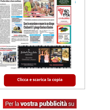
Clicca e scarica la copia