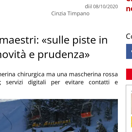
di
il
08/10/2020
n
Cinzia Timpano
C
 maestri: «sulle piste in
 novità e prudenza»
cherina chirurgica ma una mascherina rossa
 servizi digitali per evitare contatti e