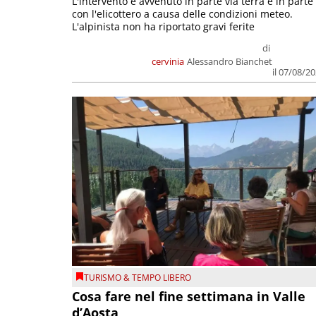
L'intervento è avvenuto in parte via terra e in parte
con l'elicottero a causa delle condizioni meteo.
L'alpinista non ha riportato gravi ferite
di
cervinia
Alessandro Bianchet
il 07/08/2
TURISMO & TEMPO LIBERO
Cosa fare nel fine settimana in Valle
d’Aosta