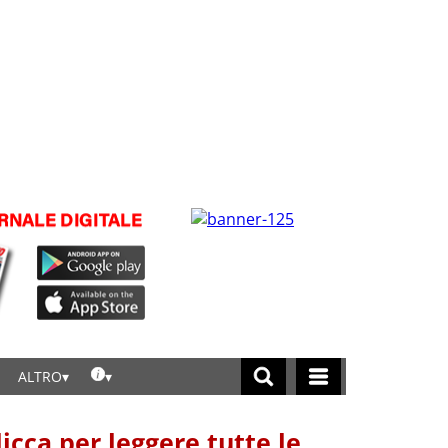
ALTRO
licca per leggere tutte le