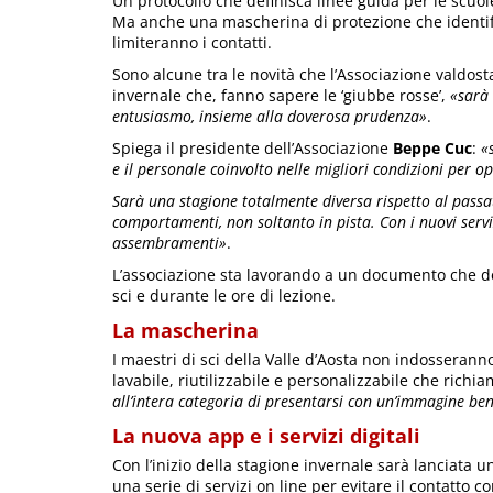
Un protocollo che definisca linee guida per le scuole 
Ma anche una mascherina di protezione che identifich
limiteranno i contatti.
Sono alcune tra le novità che l’Associazione valdos
invernale che, fanno sapere le ‘giubbe rosse’,
«sarà 
entusiasmo, insieme alla doverosa prudenza»
.
Spiega il presidente dell’Associazione
Beppe Cuc
:
«
e il personale coinvolto nelle migliori condizioni per o
Sarà una stagione totalmente diversa rispetto al passato
comportamenti, non soltanto in pista. Con i nuovi servizi
assembramenti»
.
L’associazione sta lavorando a un documento che det
sci e durante le ore di lezione.
La mascherina
I maestri di sci della Valle d’Aosta non indosseran
lavabile, riutilizzabile e personalizzabile che richiam
all’intera categoria di presentarsi con un’immagine ben
La nuova app e i servizi digitali
Con l’inizio della stagione invernale sarà lanciata 
una serie di servizi on line per evitare il contatto co