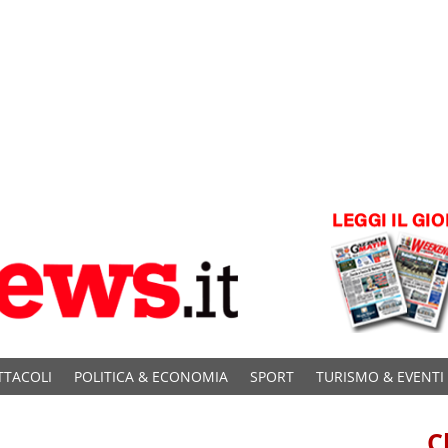
TTACOLI
POLITICA & ECONOMIA
SPORT
TURISMO & EVENTI
C