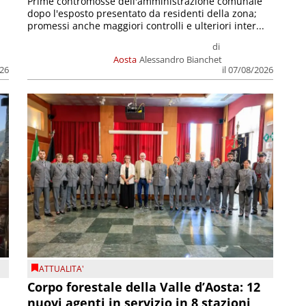
Prime contromosse dell'amministrazione comunale
dopo l'esposto presentato da residenti della zona;
promessi anche maggiori controlli e ulteriori inter...
di
Aosta
Alessandro Bianchet
026
il 07/08/2026
ATTUALITA'
Corpo forestale della Valle d’Aosta: 12
nuovi agenti in servizio in 8 stazioni