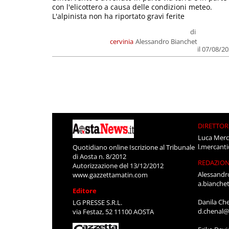
con l'elicottero a causa delle condizioni meteo.
L'alpinista non ha riportato gravi ferite
di
cervinia
Alessandro Bianchet
il 07/08/2
DIRETTOR
Luca Merc
l.mercant
Quotidiano online Iscrizione al Tribunale
di Aosta n. 8/2012
REDAZIO
Autorizzazione del 13/12/2012
Alessandr
www.gazzettamatin.com
a.bianche
Editore
Danila Ch
LG PRESSE S.R.L.
d.chenal@
via Festaz, 52 11100 AOSTA