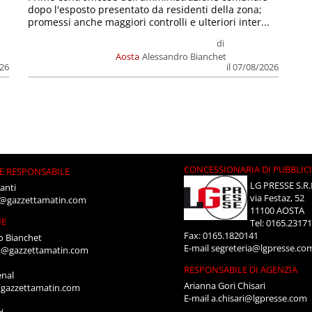
dopo l'esposto presentato da residenti della zona;
promessi anche maggiori controlli e ulteriori inter...
di
Aosta
Alessandro Bianchet
026
il 07/08/2026
CONCESSIONARIA DI PUBBLIC
E RESPONSABILE
LG PRESSE S.R.
anti
via Festaz, 52
i@gazzettamatin.com
11100 AOSTA
NE
Tel: 0165.2317
Fax: 0165.1820141
o Bianchet
E-mail
segreteria@lgpresse.co
t@gazzettamatin.com
RESPONSABILE DI AGENZIA
enal
Arianna Gori Chisari
gazzettamatin.com
E-mail
a.chisari@lgpresse.com