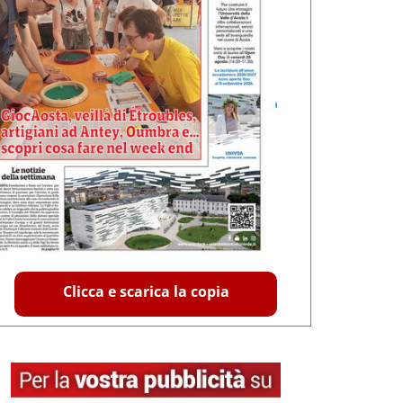
Clicca e scarica la copia