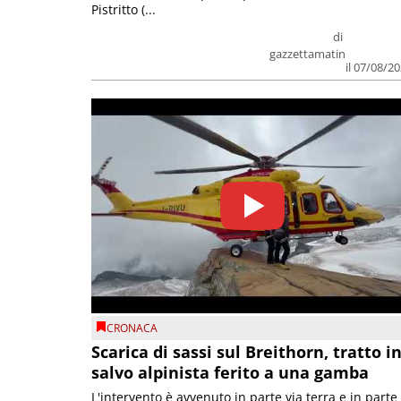
Pistritto (...
di
gazzettamatin
il 07/08/2
CRONACA
Scarica di sassi sul Breithorn, tratto i
salvo alpinista ferito a una gamba
L'intervento è avvenuto in parte via terra e in parte