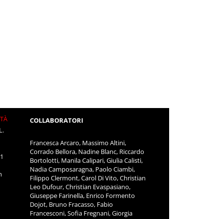
ITÀ
COLLABORATORI
L.
Francesca Arcaro, Massimo Altini,
Corrado Bellora, Nadine Blanc, Riccardo
11
Bortolotti, Manila Calipari, Giulia Calisti,
Nadia Camposaragna, Paolo Ciambi,
m
Filippo Clermont, Carol Di Vito, Christian
Leo Dufour, Christian Evaspasiano,
Giuseppe Farinella, Enrico Formento
Dojot, Bruno Fracasso, Fabio
Francesconi, Sofia Fregnani, Giorgia