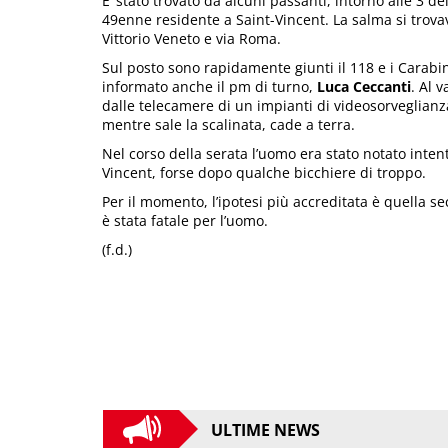
E’ stato trovato da alcuni passanti, intorno alle 3 d
49enne residente a Saint-Vincent. La salma si trovav
Vittorio Veneto e via Roma.
Sul posto sono rapidamente giunti il 118 e i Carabinie
informato anche il pm di turno,
Luca Ceccanti
. Al 
dalle telecamere di un impianti di videosorveglianz
mentre sale la scalinata, cade a terra.
Nel corso della serata l’uomo era stato notato intent
Vincent, forse dopo qualche bicchiere di troppo.
Per il momento, l’ipotesi più accreditata è quella s
è stata fatale per l’uomo.
(f.d.)
ULTIME NEWS