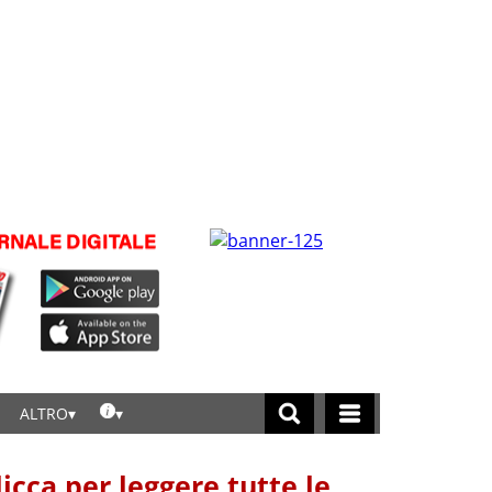
ALTRO
licca per leggere tutte le