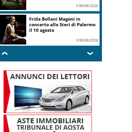
il 08/08/2026
“Questa sera guido io”:
campagna polizia in spiagge e
locali da ballo
il 08/08/2026
❮
❯