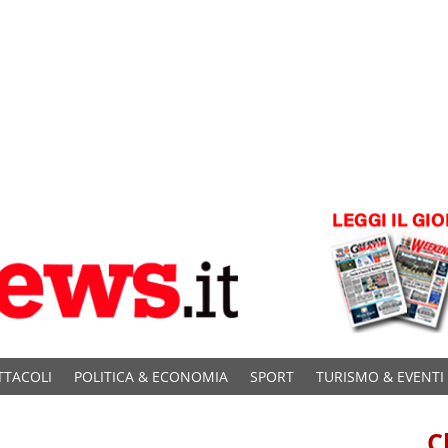
TTACOLI
POLITICA & ECONOMIA
SPORT
TURISMO & EVENTI
C