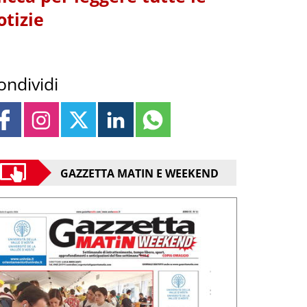
otizie
ondividi
GAZZETTA MATIN E WEEKEND