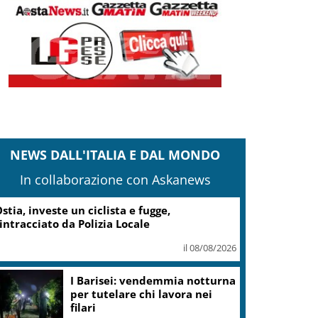
NEWS DALL'ITALIA E DAL MONDO
In collaborazione con Askanews
Nintendo, utili +53,5% nel I
trimestre dell’anno fiscale
il 08/08/2026
La Russa a Marcinelle: non
dico nulla per non sporcare
commemorazione