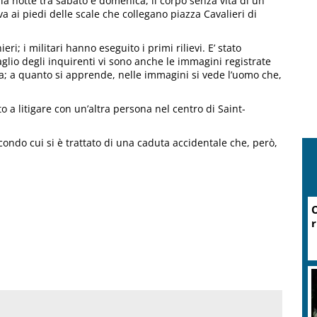
ella notte tra sabato e domenica, il corpo senza vita di un
a ai piedi delle scale che collegano piazza Cavalieri di
ri; i militari hanno eseguito i primi rilievi. E’ stato
vaglio degli inquirenti vi sono anche le immagini registrate
a; a quanto si apprende, nelle immagini si vede l’uomo che,
o a litigare con un’altra persona nel centro di Saint-
econdo cui si è trattato di una caduta accidentale che, però,