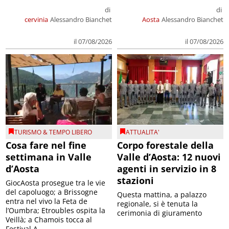
di
di
cervinia
Alessandro Bianchet
Aosta
Alessandro Bianchet
il 07/08/2026
il 07/08/2026
TURISMO & TEMPO LIBERO
ATTUALITA'
Cosa fare nel fine
Corpo forestale della
settimana in Valle
Valle d’Aosta: 12 nuovi
d’Aosta
agenti in servizio in 8
stazioni
GiocAosta prosegue tra le vie
del capoluogo; a Brissogne
Questa mattina, a palazzo
entra nel vivo la Feta de
regionale, si è tenuta la
l’Oumbra; Etroubles ospita la
cerimonia di giuramento
Veillà; a Chamois tocca al
Festival A...