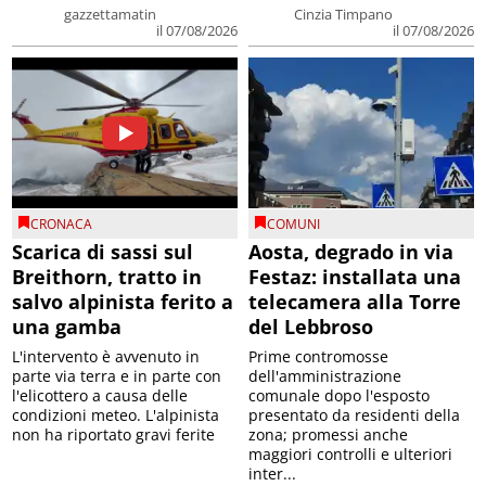
gazzettamatin
Cinzia Timpano
il 07/08/2026
il 07/08/2026
CRONACA
COMUNI
Scarica di sassi sul
Aosta, degrado in via
Breithorn, tratto in
Festaz: installata una
salvo alpinista ferito a
telecamera alla Torre
una gamba
del Lebbroso
L'intervento è avvenuto in
Prime contromosse
parte via terra e in parte con
dell'amministrazione
l'elicottero a causa delle
comunale dopo l'esposto
condizioni meteo. L'alpinista
presentato da residenti della
non ha riportato gravi ferite
zona; promessi anche
maggiori controlli e ulteriori
inter...