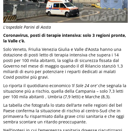
L'ospedale Parini di Aosta
Coronavirus, posti di terapie intensiva: solo 3 regioni pronte,
la Valle c’è.
Solo Veneto, Friulia Venezia Giulia e Valle d’Aosta hanno una
dotazione di posti letto di terapia intensiva che supera i 14
posti per 100 mila abitanti, la soglia di sicurezza fissata dal
Governo nel mese di maggio quando il dl Rilancio stanziò 1,3
miliardi di euro per potenziare i reparti dedicati ai malati
Covid positivi più gravi.
Lo riporta il quotidiano economico
‘Il Sole 24 ore’
che segnala la
situazione più a rischio, quella della Campania – solo 7,3 letti
per 100 mila abitanti , Umbria (7,9 letti) e Marche (8,3).
La tabella che fotografa lo stato dell’arte nelle regioni del bel
Paese conferma la situazione di rischio al centro-Sud che in
primavera fu risparmiato dalla grave crisi sanitaria e che oggi
sembra scontare un ritardo preoccupante.
Nell’ipotesi in cui l’emergenza sanitaria dovesse riacutizzarsi,