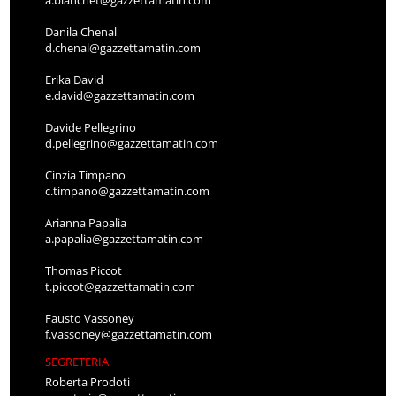
a.bianchet@gazzettamatin.com
Danila Chenal
d.chenal@gazzettamatin.com
Erika David
e.david@gazzettamatin.com
Davide Pellegrino
d.pellegrino@gazzettamatin.com
Cinzia Timpano
c.timpano@gazzettamatin.com
Arianna Papalia
a.papalia@gazzettamatin.com
Thomas Piccot
t.piccot@gazzettamatin.com
Fausto Vassoney
f.vassoney@gazzettamatin.com
SEGRETERIA
Roberta Prodoti