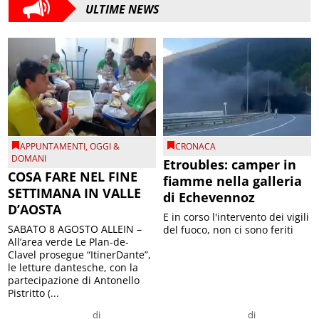
ULTIME NEWS
APPUNTAMENTI
,
OGGI &
CRONACA
DOMANI
Etroubles: camper in
COSA FARE NEL FINE
fiamme nella galleria
SETTIMANA IN VALLE
di Echevennoz
D’AOSTA
E in corso l'intervento dei vigili
SABATO 8 AGOSTO ALLEIN –
del fuoco, non ci sono feriti
All’area verde Le Plan-de-
Clavel prosegue “ItinerDante”,
le letture dantesche, con la
partecipazione di Antonello
Pistritto (...
di
di