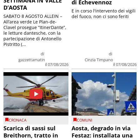
SETTIMANA IN VALLE
di Echevennoz
D’AOSTA
E in corso l'intervento dei vigili
SABATO 8 AGOSTO ALLEIN –
del fuoco, non ci sono feriti
All’area verde Le Plan-de-
Clavel prosegue “ItinerDante”,
le letture dantesche, con la
partecipazione di Antonello
Pistritto (...
di
di
gazzettamatin
Cinzia Timpano
il 07/08/2026
il 07/08/2026
CRONACA
COMUNI
Scarica di sassi sul
Aosta, degrado in via
Breithorn, tratto in
Festaz: installata una