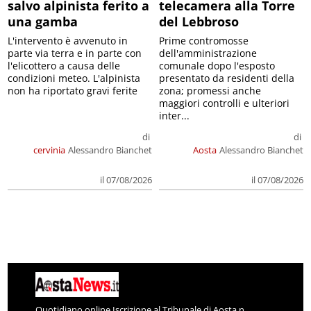
salvo alpinista ferito a
telecamera alla Torre
una gamba
del Lebbroso
L'intervento è avvenuto in
Prime contromosse
parte via terra e in parte con
dell'amministrazione
l'elicottero a causa delle
comunale dopo l'esposto
condizioni meteo. L'alpinista
presentato da residenti della
non ha riportato gravi ferite
zona; promessi anche
maggiori controlli e ulteriori
inter...
di
di
cervinia
Alessandro Bianchet
Aosta
Alessandro Bianchet
il 07/08/2026
il 07/08/2026
Quotidiano online Iscrizione al Tribunale di Aosta n.