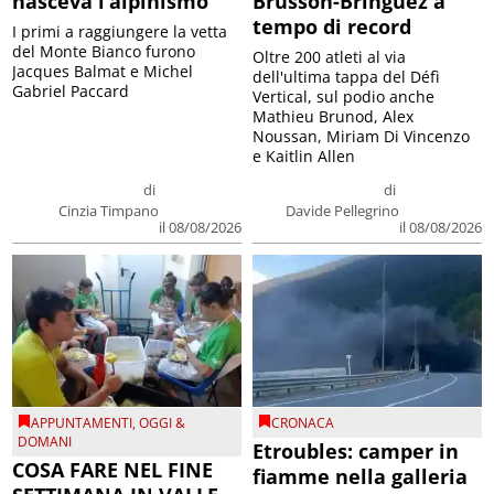
nasceva l’alpinismo
Brusson-Bringuez a
tempo di record
I primi a raggiungere la vetta
del Monte Bianco furono
Oltre 200 atleti al via
Jacques Balmat e Michel
dell'ultima tappa del Défì
Gabriel Paccard
Vertical, sul podio anche
Mathieu Brunod, Alex
Noussan, Miriam Di Vincenzo
e Kaitlin Allen
di
di
Cinzia Timpano
Davide Pellegrino
il 08/08/2026
il 08/08/2026
APPUNTAMENTI
,
OGGI &
CRONACA
DOMANI
Etroubles: camper in
COSA FARE NEL FINE
fiamme nella galleria