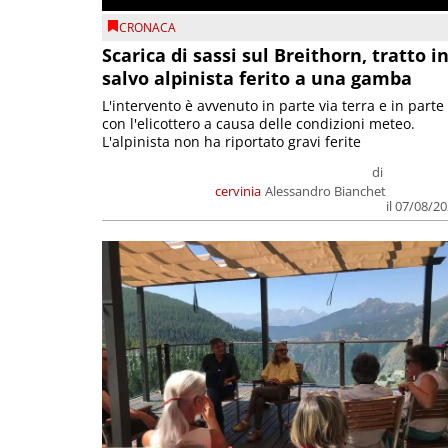
CRONACA
Scarica di sassi sul Breithorn, tratto i
salvo alpinista ferito a una gamba
L'intervento è avvenuto in parte via terra e in parte
con l'elicottero a causa delle condizioni meteo.
L'alpinista non ha riportato gravi ferite
di
cervinia
Alessandro Bianchet
il 07/08/2