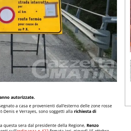
vanno autorizzate.
egnato a casa e provenienti dall’esterno delle zone rosse
t-Denis e Verrayes, sono soggetti alla
richiesta di
sa questa sera dal presidente della Regione,
Renzo
nti sull’
ordinanza n.422
firmata ieri, giovedì 15 ottobre.