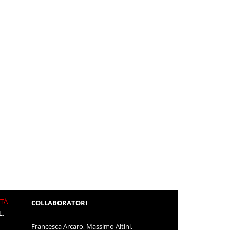
ITÀ
COLLABORATORI
L.
Francesca Arcaro, Massimo Altini,