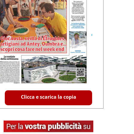
Clicca e scarica la copia