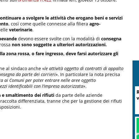
ontinuare a svolgere le attività che erogano beni e servizi
ento
, così come quelle connesse alla filiera
agro-
elle
veterinarie
.
 bevande
devono essere svolte con la modalità di
consegna
 rossa
non sono soggette a ulteriori autorizzazioni.
la zona rossa, o fare ingresso, deve farsi autorizzare gli
one al sindaco anche «
le attività oggetto di contratti di appalto
consegna da parte dei corrieri
». In particolare la nota precisa
esta ai Comuni per poter entrare nelle aree oggetto
zi identificabili con l’impresa autorizzata
».
R
a e smaltimento dei rifiuti
da parte delle aziende
v
accolta differenziata, tranne che per la gestione dei rifiuti
sposizioni.