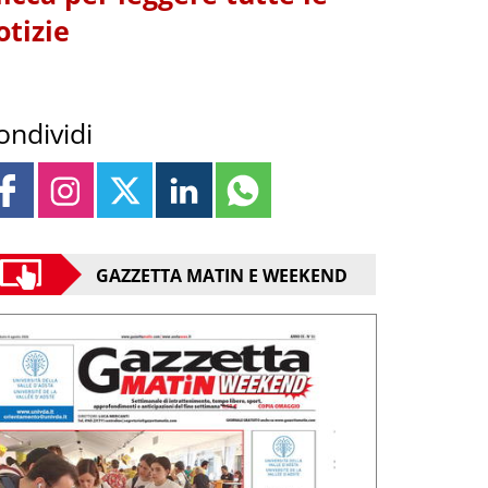
otizie
ondividi
GAZZETTA MATIN E WEEKEND