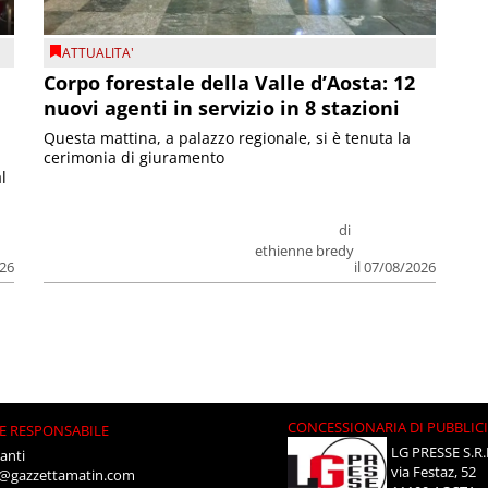
ATTUALITA'
Corpo forestale della Valle d’Aosta: 12
nuovi agenti in servizio in 8 stazioni
Questa mattina, a palazzo regionale, si è tenuta la
cerimonia di giuramento
l
di
ethienne bredy
026
il 07/08/2026
CONCESSIONARIA DI PUBBLIC
E RESPONSABILE
LG PRESSE S.R.
anti
via Festaz, 52
i@gazzettamatin.com