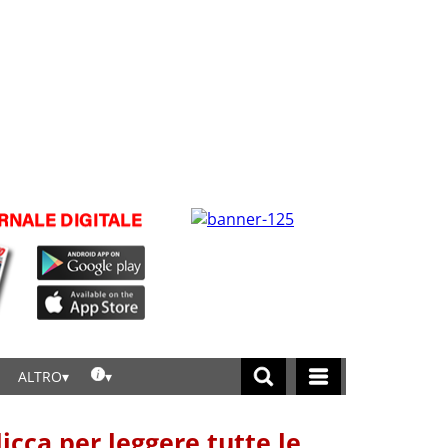
ALTRO
licca per leggere tutte le