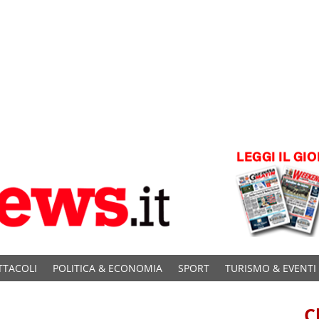
TTACOLI
POLITICA & ECONOMIA
SPORT
TURISMO & EVENTI
C