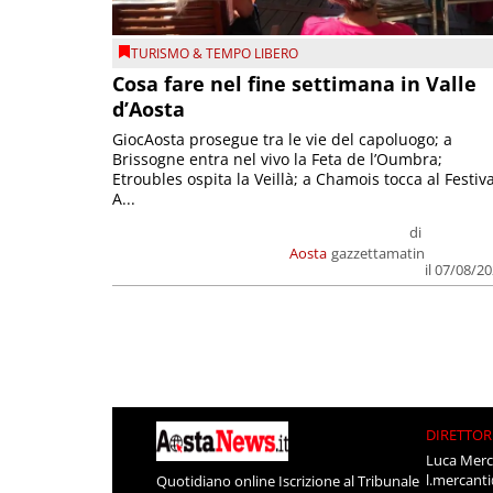
TURISMO & TEMPO LIBERO
Cosa fare nel fine settimana in Valle
d’Aosta
GiocAosta prosegue tra le vie del capoluogo; a
Brissogne entra nel vivo la Feta de l’Oumbra;
Etroubles ospita la Veillà; a Chamois tocca al Festiva
A...
di
Aosta
gazzettamatin
il 07/08/2
DIRETTOR
Luca Merc
l.mercant
Quotidiano online Iscrizione al Tribunale