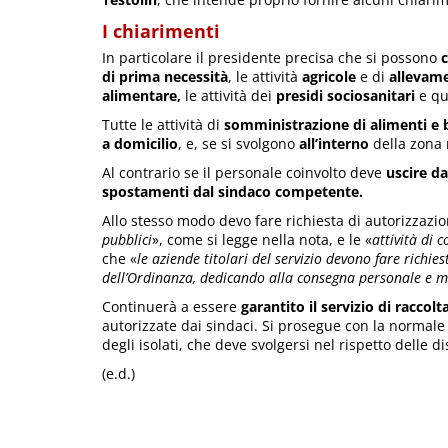
I chiarimenti
In particolare il presidente precisa che si possono
c
di prima necessità
, le attività
agricole
e di
allevam
alimentare,
le attività dei
presidi sociosanitari
e qu
Tutte le attività di
somministrazione di alimenti e
a domicilio
, e, se si svolgono
all’interno
della zona
Al contrario se il personale coinvolto deve
uscire dal
spostamenti dal sindaco competente.
Allo stesso modo devo fare richiesta di autorizzazi
pubblici
», come si legge nella nota, e le «
attività di 
che «
le aziende titolari del servizio devono fare richi
dell’Ordinanza, dedicando alla consegna personale e mez
Continuerà a essere
garantito il servizio di raccolt
autorizzate dai sindaci. Si prosegue con la normale r
degli isolati, che deve svolgersi nel rispetto delle di
(e.d.)