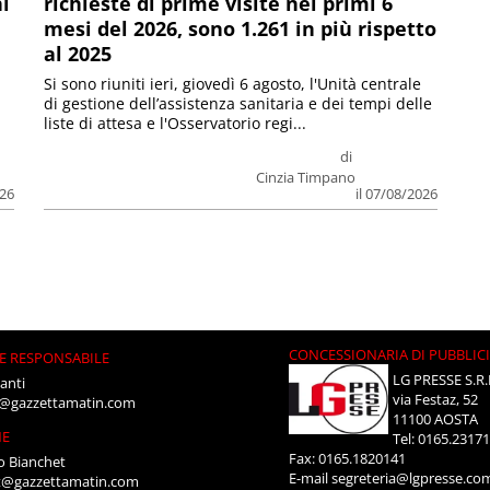
ni
richieste di prime visite nei primi 6
mesi del 2026, sono 1.261 in più rispetto
al 2025
Si sono riuniti ieri, giovedì 6 agosto, l'Unità centrale
di gestione dell’assistenza sanitaria e dei tempi delle
liste di attesa e l'Osservatorio regi...
di
Cinzia Timpano
026
il 07/08/2026
CONCESSIONARIA DI PUBBLIC
E RESPONSABILE
LG PRESSE S.R.
anti
via Festaz, 52
i@gazzettamatin.com
11100 AOSTA
NE
Tel: 0165.2317
Fax: 0165.1820141
o Bianchet
E-mail
segreteria@lgpresse.co
t@gazzettamatin.com