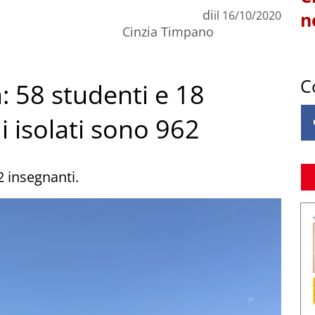
di
il
16/10/2020
n
Cinzia Timpano
C
: 58 studenti e 18
li isolati sono 962
2 insegnanti.