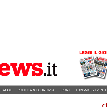
TTACOLI
POLITICA & ECONOMIA
SPORT
TURISMO & EVENTI
C