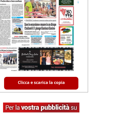
Clicca e scarica la copia