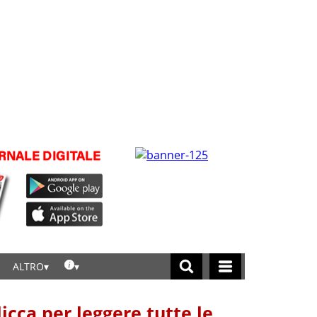
ALTRO
licca per leggere tutte le