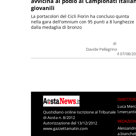
avvicina al podio ai Campionati Italia
giovanili
La portacolori del Cicli Fiorin ha concluso quinta
nella gara dell'omnium con 95 punti a 8 lunghezze
dalla medaglia di bronzo
di
Davide Pellegrino
il 07/08/2
DIRETTOR
Luca Merc
l.mercant
Quotidiano online Iscrizione al Tribunale
di Aosta n. 8/2012
REDAZIO
Autorizzazione del 13/12/2012
Alessandr
www.gazzettamatin.com
a.bianche