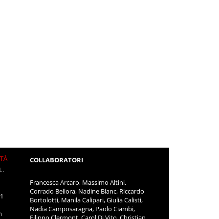
ITÀ
COLLABORATORI
L.
Francesca Arcaro, Massimo Altini,
Corrado Bellora, Nadine Blanc, Riccardo
11
Bortolotti, Manila Calipari, Giulia Calisti,
Nadia Camposaragna, Paolo Ciambi,
m
Filippo Clermont, Carol Di Vito, Christian