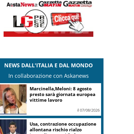
NEWS DALL'ITALIA E DAL MONDO
In collaborazione con Askanews
pin time Labs: fondi immobiliari non
ossono vincere su città pubblica
il 07/08/2026
Roggero, Salvini lo visita in
carcere: no pressioni su grazia,
profilo basso