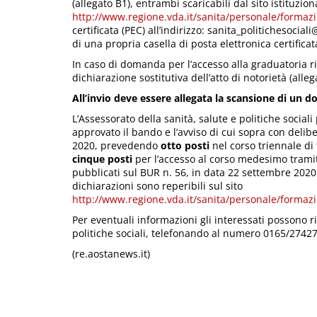
(allegato B1), entrambi scaricabili dal sito istituzio
http://www.regione.vda.it/sanita/personale/forma
certificata (PEC) all’indirizzo: sanita_politichesocia
di una propria casella di posta elettronica certificat
In caso di domanda per l’accesso alla graduatoria ris
dichiarazione sostitutiva dell’atto di notorietà (allegat
All’invio deve essere allegata la scansione di un d
L’Assessorato della sanità, salute e politiche socia
approvato il bando e l’avviso di cui sopra con delib
2020, prevedendo
otto posti
nel corso triennale d
cinque posti
per l’accesso al corso medesimo tramit
pubblicati sul BUR n. 56, in data 22 settembre 2020.
dichiarazioni sono reperibili sul sito
http://www.regione.vda.it/sanita/personale/forma
Per eventuali informazioni gli interessati possono riv
politiche sociali, telefonando al numero 0165/27427
(re.aostanews.it)