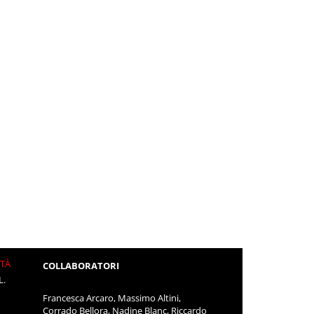
ITÀ
COLLABORATORI
L.
Francesca Arcaro, Massimo Altini,
Corrado Bellora, Nadine Blanc, Riccardo