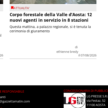
ATTUALITA'
Corpo forestale della Valle d’Aosta: 12
nuovi agenti in servizio in 8 stazioni
Questa mattina, a palazzo regionale, si è tenuta la
cerimonia di giuramento
l
di
ethienne bredy
026
il 07/08/2026
CONCESSIONARIA DI PUBBLIC
E RESPONSABILE
LG PRESSE S.R.
anti
via Festaz, 52
i@gazzettamatin.com
11100 AOSTA