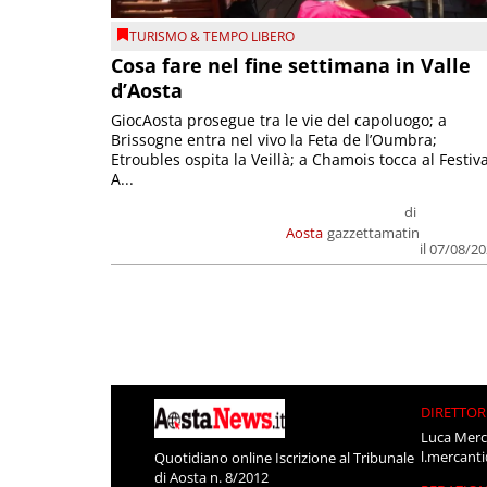
TURISMO & TEMPO LIBERO
Cosa fare nel fine settimana in Valle
d’Aosta
GiocAosta prosegue tra le vie del capoluogo; a
Brissogne entra nel vivo la Feta de l’Oumbra;
Etroubles ospita la Veillà; a Chamois tocca al Festiva
A...
di
Aosta
gazzettamatin
il 07/08/2
DIRETTOR
Luca Merc
l.mercant
Quotidiano online Iscrizione al Tribunale
di Aosta n. 8/2012