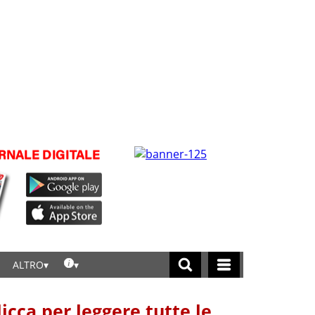
ALTRO
licca per leggere tutte le