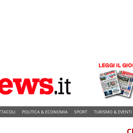
TTACOLI
POLITICA & ECONOMIA
SPORT
TURISMO & EVENTI
C