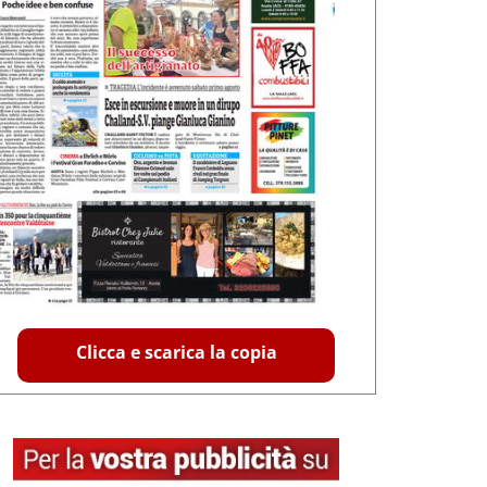
Clicca e scarica la copia