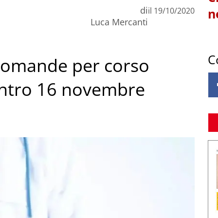
di
il
19/10/2020
n
Luca Mercanti
C
domande per corso
entro 16 novembre