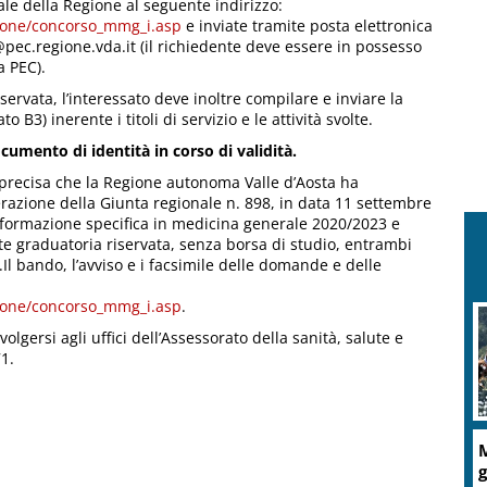
nale della Regione al seguente indirizzo:
zione/concorso_mmg_i.asp
e inviate tramite posta elettronica
li@pec.regione.vda.it (il richiedente deve essere in possesso
a PEC).
ervata, l’interessato deve inoltre compilare e inviare la
o B3) inerente i titoli di servizio e le attività svolte.
ocumento di identità in corso di validità.
li precisa che la Regione autonoma Valle d’Aosta ha
erazione della Giunta regionale n. 898, in data 11 settembre
i formazione specifica in medicina generale 2020/2023 e
e graduatoria riservata, senza borsa di studio, entrambi
Il bando, l’avviso e i facsimile delle domande e delle
zione/concorso_mmg_i.asp
.
olgersi agli uffici dell’Assessorato della sanità, salute e
1.
M
g