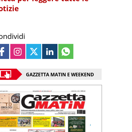
otizie
ondividi
GAZZETTA MATIN E WEEKEND