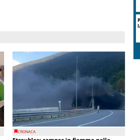
P
l
CRONACA