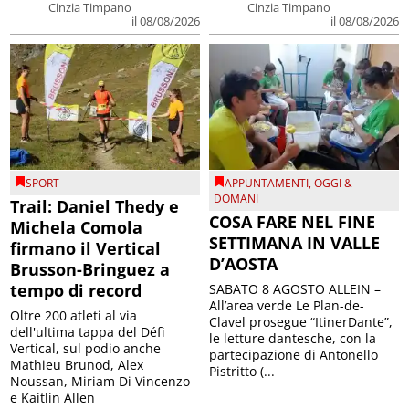
Cinzia Timpano
Cinzia Timpano
il 08/08/2026
il 08/08/2026
SPORT
APPUNTAMENTI
,
OGGI &
DOMANI
Trail: Daniel Thedy e
COSA FARE NEL FINE
Michela Comola
SETTIMANA IN VALLE
firmano il Vertical
D’AOSTA
Brusson-Bringuez a
tempo di record
SABATO 8 AGOSTO ALLEIN –
All’area verde Le Plan-de-
Oltre 200 atleti al via
Clavel prosegue “ItinerDante”,
dell'ultima tappa del Défì
le letture dantesche, con la
Vertical, sul podio anche
partecipazione di Antonello
Mathieu Brunod, Alex
Pistritto (...
Noussan, Miriam Di Vincenzo
e Kaitlin Allen