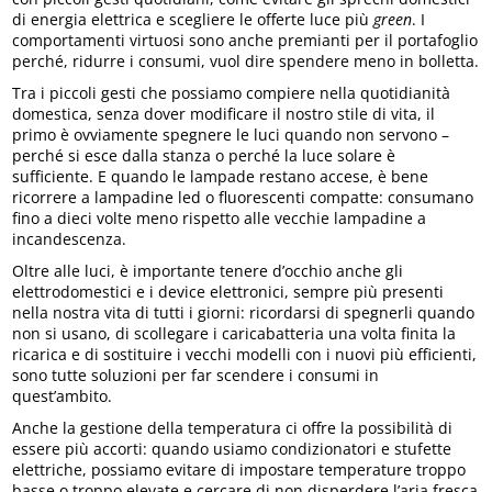
di energia elettrica e scegliere le offerte luce più
green
. I
comportamenti virtuosi sono anche premianti per il portafoglio
perché, ridurre i consumi, vuol dire spendere meno in bolletta.
Tra i piccoli gesti che possiamo compiere nella quotidianità
domestica, senza dover modificare il nostro stile di vita, il
primo è ovviamente spegnere le luci quando non servono –
perché si esce dalla stanza o perché la luce solare è
sufficiente. E quando le lampade restano accese, è bene
ricorrere a lampadine led o fluorescenti compatte: consumano
fino a dieci volte meno rispetto alle vecchie lampadine a
incandescenza.
Oltre alle luci, è importante tenere d’occhio anche gli
elettrodomestici e i device elettronici, sempre più presenti
nella nostra vita di tutti i giorni: ricordarsi di spegnerli quando
non si usano, di scollegare i caricabatteria una volta finita la
ricarica e di sostituire i vecchi modelli con i nuovi più efficienti,
sono tutte soluzioni per far scendere i consumi in
quest’ambito.
Anche la gestione della temperatura ci offre la possibilità di
essere più accorti: quando usiamo condizionatori e stufette
elettriche, possiamo evitare di impostare temperature troppo
basse o troppo elevate e cercare di non disperdere l’aria fresca