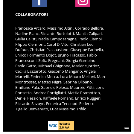
COLLABORATORI
Francesca Arcaro, Massimo Altini, Corrado Bellora,
Nadine Blanc, Riccardo Bortolotti, Manila Calipari,
Giulia Calisti, Nadia Camposaragna, Paolo Ciambi,
Filippo Clermont, Carol Di Vito, Christian Leo
Dufour, Christian Evaspasiano, Giuseppe Farinella,
Enrico Formento Dojot, Bruno Fracasso, Fabio
Francesconi, Sofia Fregnani, Giorgia Gambino,
Paolo Gatto, Michael Ghignone, Marlène Jorrioz,
Cecilia Lazzarotto, Giacomo Mangano, Angela
Marrelli, Federico Mecca, Luca Mauro Melloni, Marc
Montrosset, Matteo Nigra, Sabrina Olibano,
Emiliano Pala, Gabriele Peloso, Maurizio Pitti, Loris
Ponsetto, Andrea Portigliatti, Mattia Pramotton,
Deniel Pession, Raffaele Romano, Enrico Ruggeri,
Riccardo Savoye, Federica Tercinod, Federico
Tigellio Benvenuto, Luca Massimo Trifilò