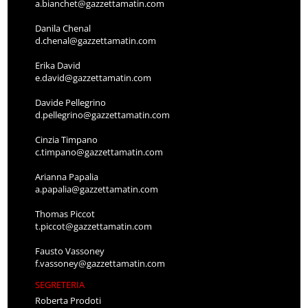
a.bianchet@gazzettamatin.com
Danila Chenal
d.chenal@gazzettamatin.com
Erika David
e.david@gazzettamatin.com
Davide Pellegrino
d.pellegrino@gazzettamatin.com
Cinzia Timpano
c.timpano@gazzettamatin.com
Arianna Papalia
a.papalia@gazzettamatin.com
Thomas Piccot
t.piccot@gazzettamatin.com
Fausto Vassoney
f.vassoney@gazzettamatin.com
SEGRETERIA
Roberta Prodoti