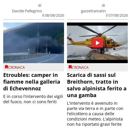
di
di
Davide Pellegrino
gazzettamatin
il 08/08/2026
il 07/08/2026
CRONACA
CRONACA
Etroubles: camper in
Scarica di sassi sul
fiamme nella galleria
Breithorn, tratto in
di Echevennoz
salvo alpinista ferito a
una gamba
E in corso l'intervento dei vigili
del fuoco, non ci sono feriti
L'intervento è avvenuto in
parte via terra e in parte con
l'elicottero a causa delle
condizioni meteo. L'alpinista
non ha riportato gravi ferite