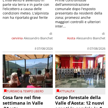
L'intervento è avvenuto in
Prime contromosse
parte via terra e in parte con
dell'amministrazione
l'elicottero a causa delle
comunale dopo l'esposto
condizioni meteo. L'alpinista
presentato da residenti della
non ha riportato gravi ferite
zona; promessi anche
maggiori controlli e ulteriori
inter...
di
di
cervinia
Alessandro Bianchet
Aosta
Alessandro Bianchet
il 07/08/2026
il 07/08/2026
TURISMO & TEMPO LIBERO
ATTUALITA'
Cosa fare nel fine
Corpo forestale della
settimana in Valle
Valle d’Aosta: 12 nuovi