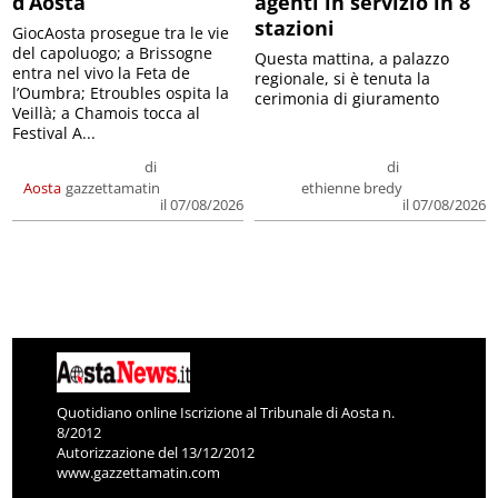
d’Aosta
agenti in servizio in 8
stazioni
GiocAosta prosegue tra le vie
del capoluogo; a Brissogne
Questa mattina, a palazzo
entra nel vivo la Feta de
regionale, si è tenuta la
l’Oumbra; Etroubles ospita la
cerimonia di giuramento
Veillà; a Chamois tocca al
Festival A...
di
di
Aosta
gazzettamatin
ethienne bredy
il 07/08/2026
il 07/08/2026
Quotidiano online Iscrizione al Tribunale di Aosta n.
8/2012
Autorizzazione del 13/12/2012
www.gazzettamatin.com