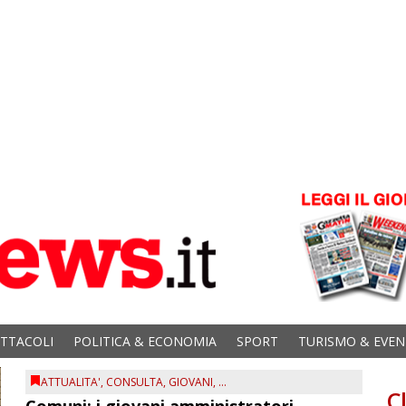
ETTACOLI
POLITICA & ECONOMIA
SPORT
TURISMO & EVEN
ATTUALITA'
,
CONSULTA
,
GIOVANI
, ...
C