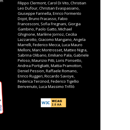
om
Filippo Clermont, Carol Di Vito, Christian
Leo Dufour, Christian Evaspasiano,
Giuseppe Farinella, Enrico Formento
Dojot, Bruno Fracasso, Fabio
Francesconi, Sofia Fregnani, Giorgia
Gambino, Paolo Gatto, Michael
Ghignone, Marlène Jorrioz, Cecilia
Lazzarotto, Giacomo Mangano, Angela
Marrelli, Federico Mecca, Luca Mauro
Melloni, Marc Montrosset, Matteo Nigra,
Sabrina Olibano, Emiliano Pala, Gabriele
Peloso, Maurizio Pitti, Loris Ponsetto,
Andrea Portigliatti, Mattia Pramotton,
Deniel Pession, Raffaele Romano,
Enrico Ruggeri, Riccardo Savoye,
Federica Tercinod, Federico Tigellio
Benvenuto, Luca Massimo Trifilò