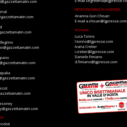
E-mail
segreteria@lgpresse.c
et@gazzettamatin.com
RESPONSABILE DI AGENZIA
enal
Arianna Gori Chisari
@gazzettamatin.com
E-mail
a.chisari@lgpresse.com
id
Account
gazzettamatin.com
Luca Torino
l.torino@lgpresse.com
llegrino
Ivana Cretier
ino@gazzettamatin.com
i.cretier@lgpresse.com
Daniele Fimiano
mpano
d.fimiano@lgpresse.com
o@gazzettamatin.com
apalia
a@gazzettamatin.com
ccot
gazzettamatin.com
assoney
ey@gazzettamatin.com
IA
rodoti