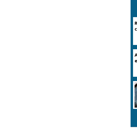
R
c
A
e