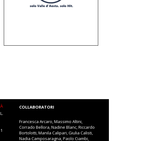
TÀ
COLLABORATORI
L.
Francesca Arcaro, Massimo Altini,
Corrado Bellora, Nadine Blanc, Riccardo
11
Bortolotti, Manila Calipari, Giulia Calisti,
Nadia Camposaragna, Paolo Ciambi,