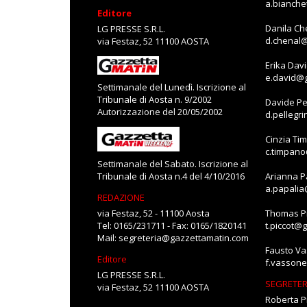
a.bianch
Editore
Danila Ch
LG PRESSE S.R.L.
d.chenal
via Festaz, 52 11100 AOSTA
Erika Dav
e.david@
Settimanale del Lunedì. Iscrizione al
Tribunale di Aosta n. 9/2002
Davide Pe
Autorizzazione del 20/05/2002
d.pellegr
Cinzia Ti
c.timpan
Settimanale del Sabato. Iscrizione al
Tribunale di Aosta n.4 del 4/10/2016
Arianna P
a.papali
REDAZIONE
via Festaz, 52 - 11100 Aosta
Thomas Pi
Tel: 0165/231711 - Fax: 0165/1820141
t.piccot@
Mail:
segreteria@gazzettamatin.com
Fausto V
Editore
f.vasson
LG PRESSE S.R.L.
SEGRETER
via Festaz, 52 11100 AOSTA
Roberta P