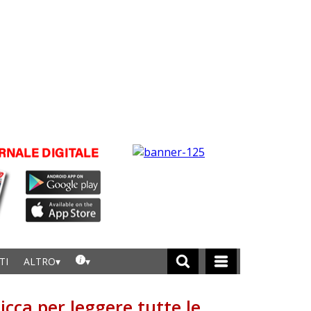
TI
ALTRO
licca per leggere tutte le