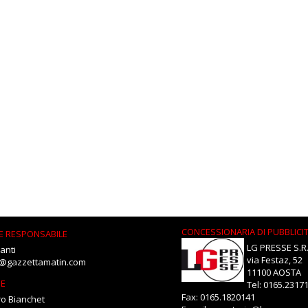
CONCESSIONARIA DI PUBBLICI
E RESPONSABILE
LG PRESSE S.R.
anti
via Festaz, 52
i@gazzettamatin.com
11100 AOSTA
NE
Tel: 0165.2317
Fax: 0165.1820141
o Bianchet