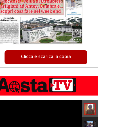
Clicca e scarica la copia