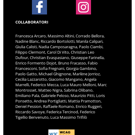
COLLABORATORI
Francesca Arcaro, Massimo Altini, Corrado Bellora,
Nadine Blanc, Riccardo Bortolotti, Manila Calipari,
Giulia Calisti, Nadia Camposaragna, Paolo Ciambi,
Filippo Clermont, Carol Di Vito, Christian Leo
Dufour, Christian Evaspasiano, Giuseppe Farinella,
Enrico Formento Dojot, Bruno Fracasso, Fabio
Francesconi, Sofia Fregnani, Giorgia Gambino,
Paolo Gatto, Michael Ghignone, Marlène Jorrioz,
Cecilia Lazzarotto, Giacomo Mangano, Angela
Marrelli, Federico Mecca, Luca Mauro Melloni, Marc
Montrosset, Matteo Nigra, Sabrina Olibano,
Emiliano Pala, Gabriele Peloso, Maurizio Pitti, Loris
Ponsetto, Andrea Portigliatti, Mattia Pramotton,
Deniel Pession, Raffaele Romano, Enrico Ruggeri,
Riccardo Savoye, Federica Tercinod, Federico
Tigellio Benvenuto, Luca Massimo Trifilò