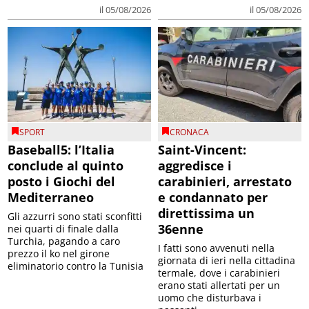
il 05/08/2026
il 05/08/2026
SPORT
CRONACA
Baseball5: l’Italia
Saint-Vincent:
conclude al quinto
aggredisce i
posto i Giochi del
carabinieri, arrestato
Mediterraneo
e condannato per
direttissima un
Gli azzurri sono stati sconfitti
36enne
nei quarti di finale dalla
Turchia, pagando a caro
I fatti sono avvenuti nella
prezzo il ko nel girone
giornata di ieri nella cittadina
eliminatorio contro la Tunisia
termale, dove i carabinieri
erano stati allertati per un
uomo che disturbava i