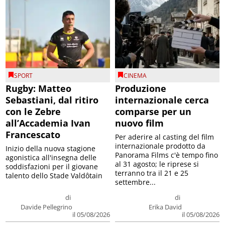
SPORT
CINEMA
Rugby: Matteo
Produzione
Sebastiani, dal ritiro
internazionale cerca
con le Zebre
comparse per un
all’Accademia Ivan
nuovo film
Francescato
Per aderire al casting del film
internazionale prodotto da
Inizio della nuova stagione
Panorama Films c'è tempo fino
agonistica all'insegna delle
al 31 agosto; le riprese si
soddisfazioni per il giovane
terranno tra il 21 e 25
talento dello Stade Valdôtain
settembre...
di
di
Davide Pellegrino
Erika David
il 05/08/2026
il 05/08/2026