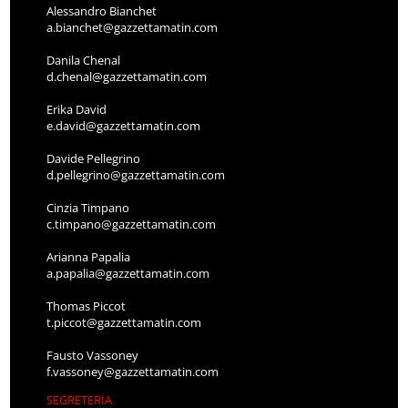
Alessandro Bianchet
a.bianchet@gazzettamatin.com
Danila Chenal
d.chenal@gazzettamatin.com
Erika David
e.david@gazzettamatin.com
Davide Pellegrino
d.pellegrino@gazzettamatin.com
Cinzia Timpano
c.timpano@gazzettamatin.com
Arianna Papalia
a.papalia@gazzettamatin.com
Thomas Piccot
t.piccot@gazzettamatin.com
Fausto Vassoney
f.vassoney@gazzettamatin.com
SEGRETERIA