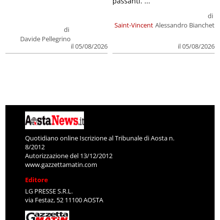
passanti. ...
di
Saint-Vincent
Alessandro Bianchet
di
Davide Pellegrino
il 05/08/2026
il 05/08/2026
Quotidiano online Iscrizione al Tribunale di Aosta n.
8/2012
Autorizzazione del 13/12/2012
www.gazzettamatin.com
Editore
LG PRESSE S.R.L.
via Festaz, 52 11100 AOSTA