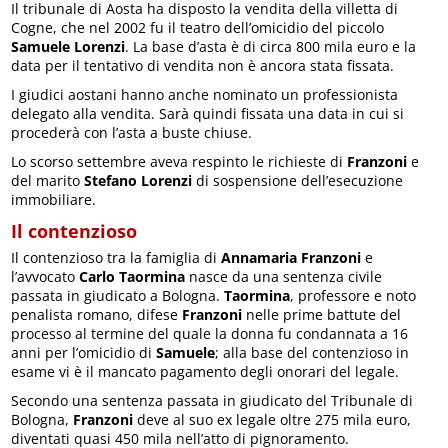
Il tribunale di Aosta ha disposto la vendita della villetta di
Cogne, che nel 2002 fu il teatro dell’omicidio del piccolo
Samuele Lorenzi
. La base d’asta è di circa 800 mila euro e la
data per il tentativo di vendita non è ancora stata fissata.
I giudici aostani hanno anche nominato un professionista
delegato alla vendita. Sarà quindi fissata una data in cui si
procederà con l’asta a buste chiuse.
Lo scorso settembre aveva respinto le richieste di
Franzoni
e
del marito
Stefano Lorenzi
di sospensione dell’esecuzione
immobiliare.
Il contenzioso
Il contenzioso tra la famiglia di
Annamaria Franzoni
e
l’avvocato
Carlo Taormina
nasce da una sentenza civile
passata in giudicato a Bologna.
Taormina
, professore e noto
penalista romano, difese
Franzoni
nelle prime battute del
processo al termine del quale la donna fu condannata a 16
anni per l’omicidio di
Samuele
; alla base del contenzioso in
esame vi è il mancato pagamento degli onorari del legale.
Secondo una sentenza passata in giudicato del Tribunale di
Bologna,
Franzoni
deve al suo ex legale oltre 275 mila euro,
diventati quasi 450 mila nell’atto di pignoramento.