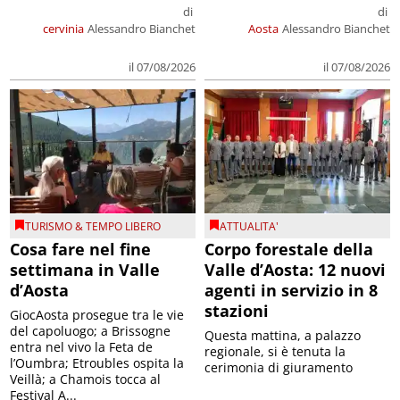
di
di
cervinia
Alessandro Bianchet
Aosta
Alessandro Bianchet
il 07/08/2026
il 07/08/2026
TURISMO & TEMPO LIBERO
ATTUALITA'
Cosa fare nel fine
Corpo forestale della
settimana in Valle
Valle d’Aosta: 12 nuovi
d’Aosta
agenti in servizio in 8
stazioni
GiocAosta prosegue tra le vie
del capoluogo; a Brissogne
Questa mattina, a palazzo
entra nel vivo la Feta de
regionale, si è tenuta la
l’Oumbra; Etroubles ospita la
cerimonia di giuramento
Veillà; a Chamois tocca al
Festival A...