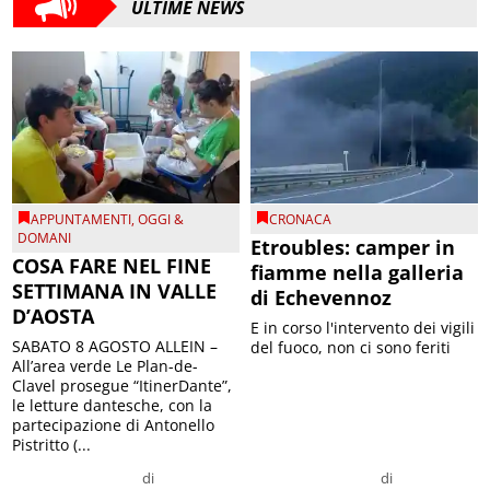
ULTIME NEWS
APPUNTAMENTI
,
OGGI &
CRONACA
DOMANI
Etroubles: camper in
COSA FARE NEL FINE
fiamme nella galleria
SETTIMANA IN VALLE
di Echevennoz
D’AOSTA
E in corso l'intervento dei vigili
SABATO 8 AGOSTO ALLEIN –
del fuoco, non ci sono feriti
All’area verde Le Plan-de-
Clavel prosegue “ItinerDante”,
le letture dantesche, con la
partecipazione di Antonello
Pistritto (...
di
di