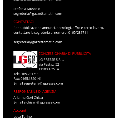
Stefania Muscolo
segreteria@gazzettamatin.com
CONTATTACI
Per pubblicazione annunci, necrologi, offro e cerco lavoro,
contattare la segreteria al numero: 0165/231711
segreteria@gazzettamatin.com
CONCESSIONARIA DI PUBBLICITÀ
LG PRESSE S.R.L.
via Festaz, 52
11100 AOSTA
Tel: 0165.231711
Fax: 0165.1820141
E-mail
segreteria@lgpresse.com
RESPONSABILE DI AGENZIA
Arianna Gori Chisari
E-mail
a.chisari@lgpresse.com
Account
Luca Torino