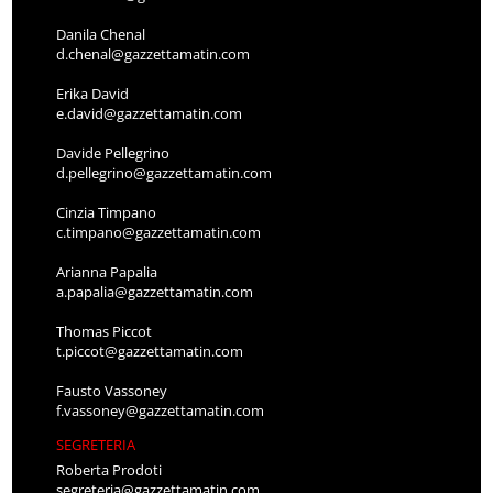
Danila Chenal
d.chenal@gazzettamatin.com
Erika David
e.david@gazzettamatin.com
Davide Pellegrino
d.pellegrino@gazzettamatin.com
Cinzia Timpano
c.timpano@gazzettamatin.com
Arianna Papalia
a.papalia@gazzettamatin.com
Thomas Piccot
t.piccot@gazzettamatin.com
Fausto Vassoney
f.vassoney@gazzettamatin.com
SEGRETERIA
Roberta Prodoti
segreteria@gazzettamatin.com