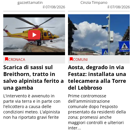
gazzettamatin
Cinzia Timpano
il 07/08/2026
il 07/08/2026
CRONACA
COMUNI
Scarica di sassi sul
Aosta, degrado in via
Breithorn, tratto in
Festaz: installata una
salvo alpinista ferito a
telecamera alla Torre
una gamba
del Lebbroso
L'intervento è avvenuto in
Prime contromosse
parte via terra e in parte con
dell'amministrazione
l'elicottero a causa delle
comunale dopo l'esposto
condizioni meteo. L'alpinista
presentato da residenti della
non ha riportato gravi ferite
zona; promessi anche
maggiori controlli e ulteriori
inter...