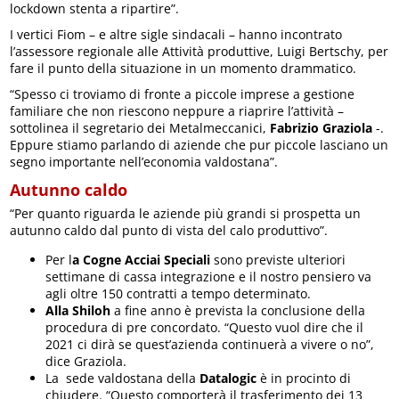
lockdown stenta a ripartire”.
I vertici Fiom – e altre sigle sindacali – hanno incontrato
l’assessore regionale alle Attività produttive, Luigi Bertschy, per
fare il punto della situazione in un momento drammatico.
“Spesso ci troviamo di fronte a piccole imprese a gestione
familiare che non riescono neppure a riaprire l’attività –
sottolinea il segretario dei Metalmeccanici,
Fabrizio Graziola
-.
Eppure stiamo parlando di aziende che pur piccole lasciano un
segno importante nell’economia valdostana”.
Autunno caldo
“Per quanto riguarda le aziende più grandi si prospetta un
autunno caldo dal punto di vista del calo produttivo”.
Per l
a Cogne Acciai Speciali
sono previste ulteriori
settimane di cassa integrazione e il nostro pensiero va
agli oltre 150 contratti a tempo determinato.
Alla Shiloh
a fine anno è prevista la conclusione della
procedura di pre concordato. “Questo vuol dire che il
2021 ci dirà se quest’azienda continuerà a vivere o no”,
dice Graziola.
La sede valdostana della
Datalogic
è in procinto di
chiudere. “Questo comporterà il trasferimento dei 13