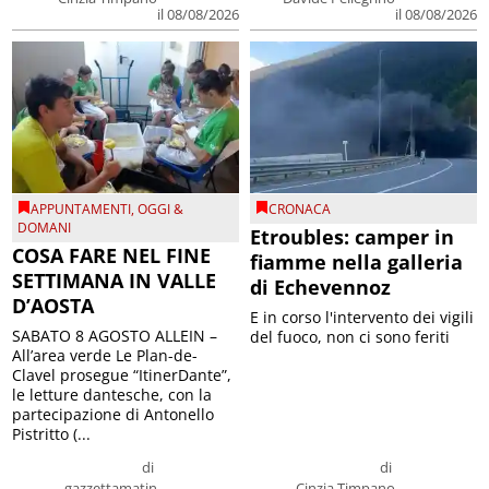
il 08/08/2026
il 08/08/2026
APPUNTAMENTI
,
OGGI &
CRONACA
DOMANI
Etroubles: camper in
COSA FARE NEL FINE
fiamme nella galleria
SETTIMANA IN VALLE
di Echevennoz
D’AOSTA
E in corso l'intervento dei vigili
SABATO 8 AGOSTO ALLEIN –
del fuoco, non ci sono feriti
All’area verde Le Plan-de-
Clavel prosegue “ItinerDante”,
le letture dantesche, con la
partecipazione di Antonello
Pistritto (...
di
di
gazzettamatin
Cinzia Timpano