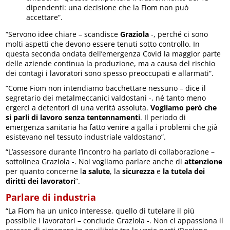
dipendenti: una decisione che la Fiom non può
accettare”.
“Servono idee chiare – scandisce
Graziola
-, perché ci sono
molti aspetti che devono essere tenuti sotto controllo. In
questa seconda ondata dell’emergenza Covid la maggior parte
delle aziende continua la produzione, ma a causa del rischio
dei contagi i lavoratori sono spesso preoccupati e allarmati”.
“Come Fiom non intendiamo bacchettare nessuno – dice il
segretario dei metalmeccanici valdostani -, né tanto meno
ergerci a detentori di una verità assoluta.
Vogliamo però che
si parli di lavoro senza tentennamenti
. Il periodo di
emergenza sanitaria ha fatto venire a galla i problemi che già
esistevano nel tessuto industriale valdostano”.
“L’assessore durante l’incontro ha parlato di collaborazione –
sottolinea Graziola -. Noi vogliamo parlare anche di
attenzione
per quanto concerne l
a salute
, la
sicurezza
e
la tutela dei
diritti dei lavoratori
”.
Parlare di industria
“La Fiom ha un unico interesse, quello di tutelare il più
possibile i lavoratori – conclude Graziola -. Non ci appassiona il