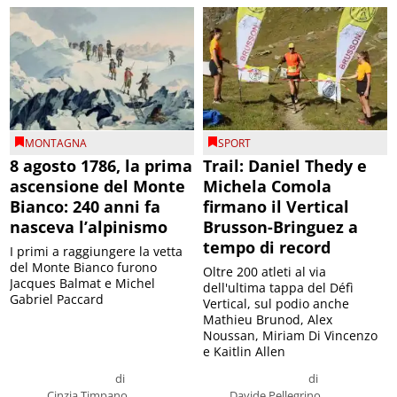
MONTAGNA
SPORT
8 agosto 1786, la prima
Trail: Daniel Thedy e
ascensione del Monte
Michela Comola
Bianco: 240 anni fa
firmano il Vertical
nasceva l’alpinismo
Brusson-Bringuez a
tempo di record
I primi a raggiungere la vetta
del Monte Bianco furono
Oltre 200 atleti al via
Jacques Balmat e Michel
dell'ultima tappa del Défì
Gabriel Paccard
Vertical, sul podio anche
Mathieu Brunod, Alex
Noussan, Miriam Di Vincenzo
e Kaitlin Allen
di
di
Cinzia Timpano
Davide Pellegrino