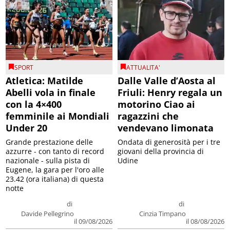
SPORT
ATTUALITA'
Atletica: Matilde
Dalle Valle d’Aosta al
Abelli vola in finale
Friuli: Henry regala un
con la 4×400
motorino Ciao ai
femminile ai Mondiali
ragazzini che
Under 20
vendevano limonata
Grande prestazione delle
Ondata di generosità per i tre
azzurre - con tanto di record
giovani della provincia di
nazionale - sulla pista di
Udine
Eugene, la gara per l'oro alle
23.42 (ora italiana) di questa
notte
di
di
Davide Pellegrino
Cinzia Timpano
il 09/08/2026
il 08/08/2026