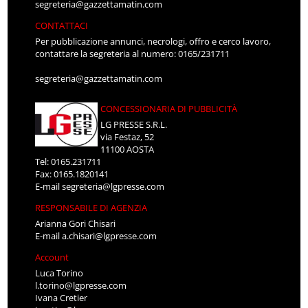
segreteria@gazzettamatin.com
CONTATTACI
Per pubblicazione annunci, necrologi, offro e cerco lavoro,
contattare la segreteria al numero: 0165/231711
segreteria@gazzettamatin.com
CONCESSIONARIA DI PUBBLICITÀ
LG PRESSE S.R.L.
via Festaz, 52
11100 AOSTA
Tel: 0165.231711
Fax: 0165.1820141
E-mail
segreteria@lgpresse.com
RESPONSABILE DI AGENZIA
Arianna Gori Chisari
E-mail
a.chisari@lgpresse.com
Account
Luca Torino
l.torino@lgpresse.com
Ivana Cretier