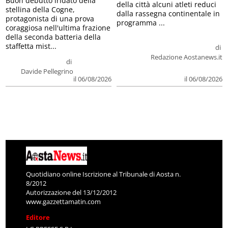
Buon debutto iridato della
della città alcuni atleti reduci
stellina della Cogne,
dalla rassegna continentale in
protagonista di una prova
programma ...
coraggiosa nell'ultima frazione
della seconda batteria della
staffetta mist...
di
Redazione Aostanews.it
di
Davide Pellegrino
il 06/08/2026
il 06/08/2026
Quotidiano online Iscrizione al Tribunale di Aosta n.
8/2012
Autorizzazione del 13/12/2012
www.gazzettamatin.com
Editore