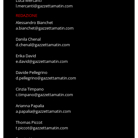
Luca Mercanti
l.mercanti@gazzettamatin.com
REDAZIONE
Alessandro Bianchet
a.bianchet@gazzettamatin.com
Danila Chenal
d.chenal@gazzettamatin.com
Erika David
e.david@gazzettamatin.com
Davide Pellegrino
d.pellegrino@gazzettamatin.com
Cinzia Timpano
c.timpano@gazzettamatin.com
Arianna Papalia
a.papalia@gazzettamatin.com
Thomas Piccot
t.piccot@gazzettamatin.com