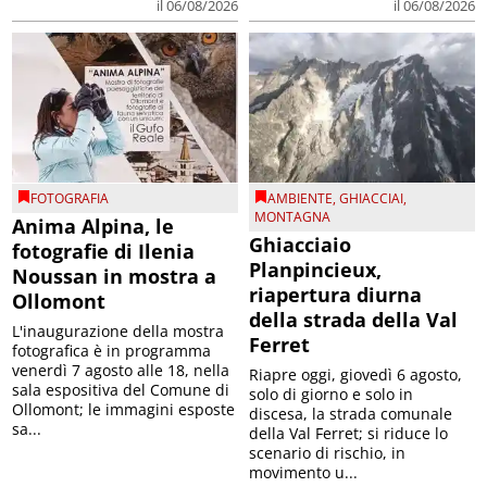
il 06/08/2026
il 06/08/2026
FOTOGRAFIA
AMBIENTE
,
GHIACCIAI
,
MONTAGNA
Anima Alpina, le
Ghiacciaio
fotografie di Ilenia
Planpincieux,
Noussan in mostra a
riapertura diurna
Ollomont
della strada della Val
L'inaugurazione della mostra
Ferret
fotografica è in programma
venerdì 7 agosto alle 18, nella
Riapre oggi, giovedì 6 agosto,
sala espositiva del Comune di
solo di giorno e solo in
Ollomont; le immagini esposte
discesa, la strada comunale
sa...
della Val Ferret; si riduce lo
scenario di rischio, in
movimento u...