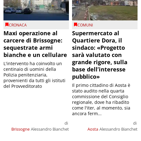
CRONACA
COMUNI
Maxi operazione al
Supermercato al
carcere di Brissogne:
Quartiere Dora, il
sequestrate armi
sindaco: «Progetto
bianche e un cellulare
sarà valutato con
grande rigore, sulla
L'intervento ha coinvolto un
base dell’interesse
centinaio di uomini della
Polizia penitenziaria,
pubblico»
provenienti da tutti gli istituti
Il primo cittadino di Aosta è
del Provveditorato
stato audito nella quarta
commissione del Consiglio
regionale, dove ha ribadito
come l'iter, al momento, sia
ancora ferm...
di
di
Brissogne
Alessandro Bianchet
Aosta
Alessandro Bianchet