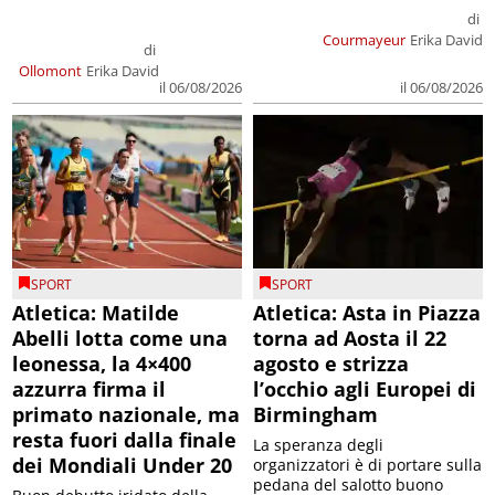
di
Courmayeur
Erika David
di
Ollomont
Erika David
il 06/08/2026
il 06/08/2026
SPORT
SPORT
Atletica: Matilde
Atletica: Asta in Piazza
Abelli lotta come una
torna ad Aosta il 22
leonessa, la 4×400
agosto e strizza
azzurra firma il
l’occhio agli Europei di
primato nazionale, ma
Birmingham
resta fuori dalla finale
La speranza degli
dei Mondiali Under 20
organizzatori è di portare sulla
pedana del salotto buono