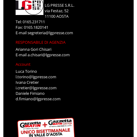
LG PRESSE S.R.L.
via Festaz, 52
11100 AOSTA
Tel: 0165.231711
Fax: 0165.1820141
E-mail
segreteria@lgpresse.com
RESPONSABILE DI AGENZIA
Arianna Gori Chisari
E-mail
a.chisari@lgpresse.com
Account
Luca Torino
l.torino@lgpresse.com
Ivana Cretier
i.cretier@lgpresse.com
Daniele Fimiano
d.fimiano@lgpresse.com