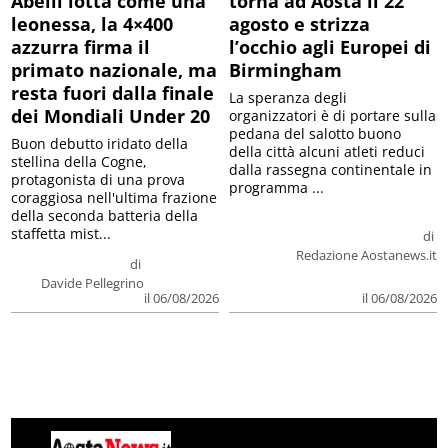
Abelli lotta come una
torna ad Aosta il 22
leonessa, la 4×400
agosto e strizza
azzurra firma il
l’occhio agli Europei di
primato nazionale, ma
Birmingham
resta fuori dalla finale
La speranza degli
dei Mondiali Under 20
organizzatori è di portare sulla
pedana del salotto buono
Buon debutto iridato della
della città alcuni atleti reduci
stellina della Cogne,
dalla rassegna continentale in
protagonista di una prova
programma ...
coraggiosa nell'ultima frazione
della seconda batteria della
staffetta mist...
di
Redazione Aostanews.it
di
Davide Pellegrino
il 06/08/2026
il 06/08/2026