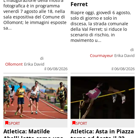
L'inaugurazione della mostra
Ferret
fotografica è in programma
venerdì 7 agosto alle 18, nella
Riapre oggi, giovedì 6 agosto,
sala espositiva del Comune di
solo di giorno e solo in
Ollomont; le immagini esposte
discesa, la strada comunale
sa...
della Val Ferret; si riduce lo
scenario di rischio, in
movimento u...
di
Courmayeur
Erika David
di
Ollomont
Erika David
il 06/08/2026
il 06/08/2026
SPORT
SPORT
Atletica: Matilde
Atletica: Asta in Piazza