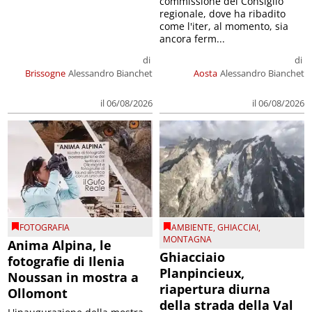
commissione del Consiglio
regionale, dove ha ribadito
come l'iter, al momento, sia
ancora ferm...
di
di
Brissogne
Alessandro Bianchet
Aosta
Alessandro Bianchet
il 06/08/2026
il 06/08/2026
FOTOGRAFIA
AMBIENTE
,
GHIACCIAI
,
MONTAGNA
Anima Alpina, le
Ghiacciaio
fotografie di Ilenia
Planpincieux,
Noussan in mostra a
riapertura diurna
Ollomont
della strada della Val