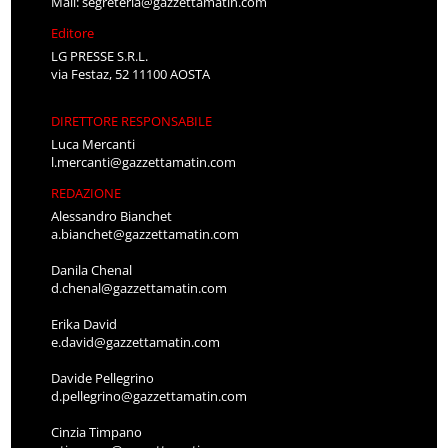
Mail:
segreteria@gazzettamatin.com
Editore
LG PRESSE S.R.L.
via Festaz, 52 11100 AOSTA
DIRETTORE RESPONSABILE
Luca Mercanti
l.mercanti@gazzettamatin.com
REDAZIONE
Alessandro Bianchet
a.bianchet@gazzettamatin.com
Danila Chenal
d.chenal@gazzettamatin.com
Erika David
e.david@gazzettamatin.com
Davide Pellegrino
d.pellegrino@gazzettamatin.com
Cinzia Timpano