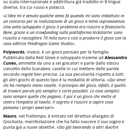
su scala internazionale e addirittura già tradotto in 8 lingue
diverse, tra cui russo e polacco.
«
L’idea mi è venuta qualche anno fa quando mi sono imbattuto in
un concorso per la realizzazione di un gioco a tema sopravvivenza.
Una volta sviluppato il gioco il problema era riuscire a finanziarlo.
Bene, grazie a un crowfunding sulla piattaforma Kickstarter sono
riuscito a raccogliere 70 mila euro e così a produrre il gioco con la
casa editrice Pendragon Game Studio
».
Polywords
, invece, è un gioco pensato per le famiglie.
Pubblicato dalla Red Glove e sviluppato insieme ad
Alessandro
Cuneo,
ammette da uno a sei giocatori e parte dallo stesso
concetto dello Scarabeo: caselle in cui mettere delle parole
secondo regole ben precise. La sua peculiarità rispetto a tutti
gli altri giochi di questo tipo è la modalità di vittoria. «
Qui vince
chi ha riempito meno caselle. Il principio del gioco, infatti, è quello
di trovare parole più semplici e corte possibili. Le cose semplici
sono sempre quelle che pagano. E poi è un gioco che mette al
centro l’empatia al tavolo: il segreto è riuscire a capire cosa
pensano i propri avversari
».
Mauro
, nel frattempo, è entrato nel direttivo allargato di
GiocAosta, manifestazione che ha fatto nascere il suo sogno e
punta già a nuovi obiettivi. «
Sto già lavorando a altri due/tre