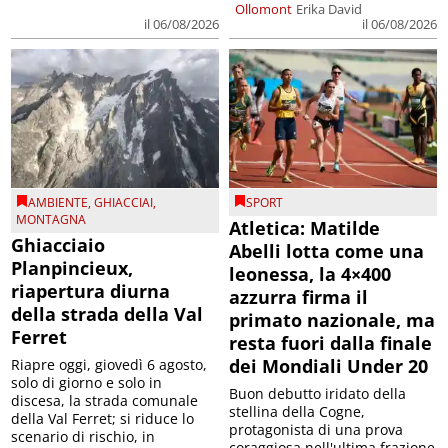
Ollomont
Erika David
il 06/08/2026
il 06/08/2026
AMBIENTE
,
GHIACCIAI
,
SPORT
MONTAGNA
Atletica: Matilde
Ghiacciaio
Abelli lotta come una
Planpincieux,
leonessa, la 4×400
riapertura diurna
azzurra firma il
della strada della Val
primato nazionale, ma
Ferret
resta fuori dalla finale
dei Mondiali Under 20
Riapre oggi, giovedì 6 agosto,
solo di giorno e solo in
Buon debutto iridato della
discesa, la strada comunale
stellina della Cogne,
della Val Ferret; si riduce lo
protagonista di una prova
scenario di rischio, in
coraggiosa nell'ultima frazione