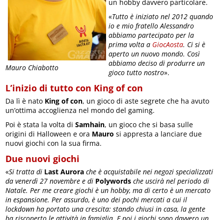
un hobby davvero particolare.
«
Tutto è iniziato nel 2012 quando
io e mio fratello Alessandro
abbiamo partecipato per la
prima volta a
GiocAosta
. Ci si è
aperto un nuovo mondo. Così
abbiamo deciso di produrre un
Mauro Chiabotto
gioco tutto nostro
».
L’inizio di tutto con King of con
Da lì è nato
King of con
, un gioco di aste segrete che ha avuto
un’ottima accoglienza nel mondo del gaming.
Poi è stata la volta di
Samhain
, un gioco che si basa sulle
origini di Halloween e ora
Mauro
si appresta a lanciare due
nuovi giochi con la sua firma.
Due nuovi giochi
«
Si tratta di
Last Aurora
che è acquistabile nei negozi specializzati
da venerdì 27 novembre e di
Polywords
che uscirà nel periodo di
Natale. Per me creare giochi è un hobby, ma di certo è un mercato
in espansione. Per assurdo, è uno dei pochi mercati a cui il
lockdown ha portato una crescita: stando chiusi in casa, la gente
ha riscoperto le attività in famiglia. E poi i giochi sono davvero un