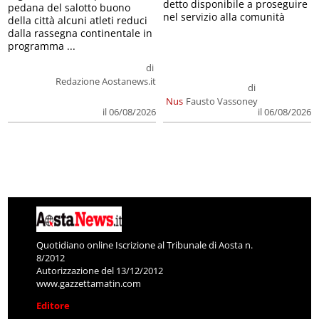
detto disponibile a proseguire
pedana del salotto buono
nel servizio alla comunità
della città alcuni atleti reduci
dalla rassegna continentale in
programma ...
di
Redazione Aostanews.it
di
Nus
Fausto Vassoney
il 06/08/2026
il 06/08/2026
Quotidiano online Iscrizione al Tribunale di Aosta n.
8/2012
Autorizzazione del 13/12/2012
www.gazzettamatin.com
Editore