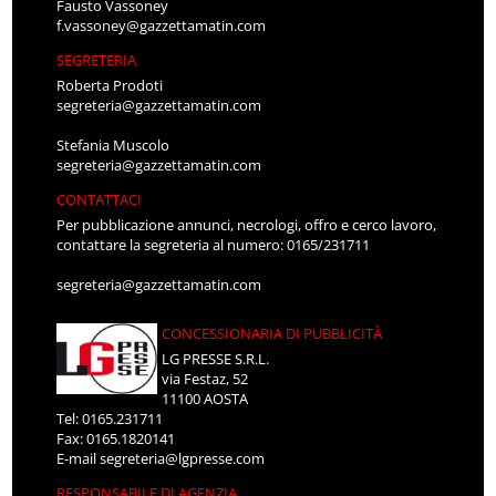
Fausto Vassoney
f.vassoney@gazzettamatin.com
SEGRETERIA
Roberta Prodoti
segreteria@gazzettamatin.com
Stefania Muscolo
segreteria@gazzettamatin.com
CONTATTACI
Per pubblicazione annunci, necrologi, offro e cerco lavoro,
contattare la segreteria al numero: 0165/231711
segreteria@gazzettamatin.com
CONCESSIONARIA DI PUBBLICITÀ
LG PRESSE S.R.L.
via Festaz, 52
11100 AOSTA
Tel: 0165.231711
Fax: 0165.1820141
E-mail
segreteria@lgpresse.com
RESPONSABILE DI AGENZIA