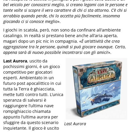
bel veicolo per conoscersi meglio, si creano legami con le persone e
tante volte si scopre il vero carattere di chi ci sta attorno. C’è chi si
arrabbia quando perde, chi lo accetta più facilmente, insomma
giocando ci si conosce meglio
».
I giochi in scatola, però, non sono da confinare all’ambiente
casalingo. In realtà si prestano bene anche all’aria aperta,
magari dopo un pic nic in compagnia. «
È un’attività che crea
aggregazione tra le persone, quindi si può giocare ovunque. Certo,
appena sarà di nuovo possibile incontrarsi con gli amici!
».
Last Aurora
, uscito da
pochissimi giorni, è un gioco
competitivo per giocatori
esperti. Ambientato in un
futuro post apocalittico in cui
tutta la Terra è ghiacciata,
mette tutti contro tutti. L’unica
speranza di salvarsi è
raggiungere l’ultima nave
rompighiaccio chiamata
appunto l’ultima aurora per
sfuggire da questo scenario
Last Aurora
inquietante. Il gioco è uscito