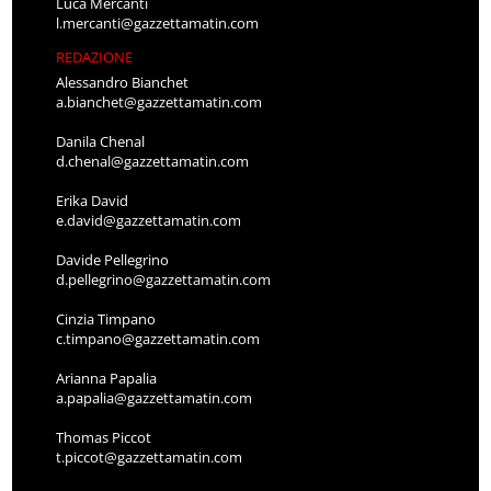
Luca Mercanti
l.mercanti@gazzettamatin.com
REDAZIONE
Alessandro Bianchet
a.bianchet@gazzettamatin.com
Danila Chenal
d.chenal@gazzettamatin.com
Erika David
e.david@gazzettamatin.com
Davide Pellegrino
d.pellegrino@gazzettamatin.com
Cinzia Timpano
c.timpano@gazzettamatin.com
Arianna Papalia
a.papalia@gazzettamatin.com
Thomas Piccot
t.piccot@gazzettamatin.com