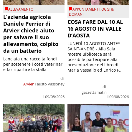
ALLEVAMENTO
APPUNTAMENTI
,
OGGI &
DOMANI
L’azienda agricola
COSA FARE DAL 10 AL
Daniele Perrier di
16 AGOSTO IN VALLE
Arvier chiede aiuto
D’AOSTA
per salvare il suo
allevamento, colpito
LUNEDÌ 10 AGOSTO ANTEY-
SAINT-ANDRÉ - Alla Sala
da un batterio
mostre Biblioteca sarà
Lanciata una raccolta fondi
possibile partecipare alla
per sostenere i costi veterinari
presentazione del libro di
e far ripartire la stalla
Maria Vassallo ed Enrico F...
di
Arvier
Fausto Vassoney
di
gazzettamatin
il 09/08/2026
il 09/08/2026