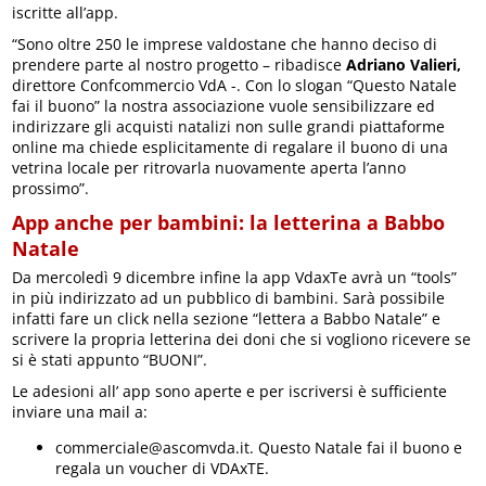
iscritte all’app.
“Sono oltre 250 le imprese valdostane che hanno deciso di
prendere parte al nostro progetto – ribadisce
Adriano Valieri,
direttore Confcommercio VdA -. Con lo slogan “Questo Natale
fai il buono” la nostra associazione vuole sensibilizzare ed
indirizzare gli acquisti natalizi non sulle grandi piattaforme
online ma chiede esplicitamente di regalare il buono di una
vetrina locale per ritrovarla nuovamente aperta l’anno
prossimo”.
App anche per bambini: la letterina a Babbo
Natale
Da mercoledì 9 dicembre infine la app VdaxTe avrà un “tools”
in più indirizzato ad un pubblico di bambini. Sarà possibile
infatti fare un click nella sezione “lettera a Babbo Natale” e
scrivere la propria letterina dei doni che si vogliono ricevere se
si è stati appunto “BUONI”.
Le adesioni all’ app sono aperte e per iscriversi è sufficiente
inviare una mail a:
commerciale@ascomvda.it. Questo Natale fai il buono e
regala un voucher di VDAxTE.