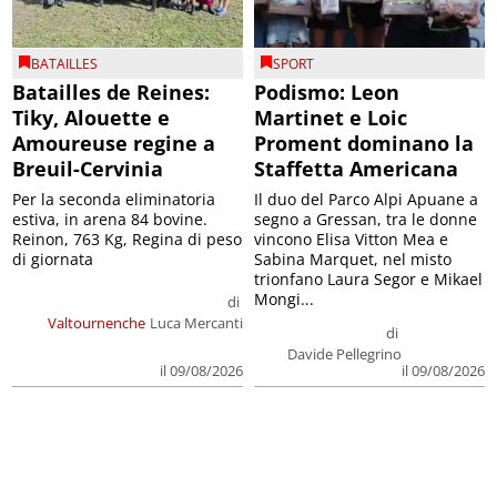
BATAILLES
SPORT
Batailles de Reines:
Podismo: Leon
Tiky, Alouette e
Martinet e Loic
Amoureuse regine a
Proment dominano la
Breuil-Cervinia
Staffetta Americana
Per la seconda eliminatoria
Il duo del Parco Alpi Apuane a
estiva, in arena 84 bovine.
segno a Gressan, tra le donne
Reinon, 763 Kg, Regina di peso
vincono Elisa Vitton Mea e
di giornata
Sabina Marquet, nel misto
trionfano Laura Segor e Mikael
Mongi...
di
Valtournenche
Luca Mercanti
di
Davide Pellegrino
il 09/08/2026
il 09/08/2026