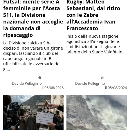
Futsal: niente serie A
Rugby: Matteo
femminile per l’Aosta
Sebastiani, dal ritiro
511, la Divisione
con le Zebre
nazionale non accoglie
all’Accademia Ivan
la domanda di
Francescato
ripescaggio
Inizio della nuova stagione
agonistica all'insegna delle
La Divisione calcio a 5 ha
soddisfazioni per il giovane
deciso di non varare un girone
talento dello Stade Valdôtain
dispari, lasciando il club del
capoluogo regionale in B;
ufficializzate le avversarie dei
gi...
di
di
Davide Pellegrino
Davide Pellegrino
il 06/08/2026
il 05/08/2026