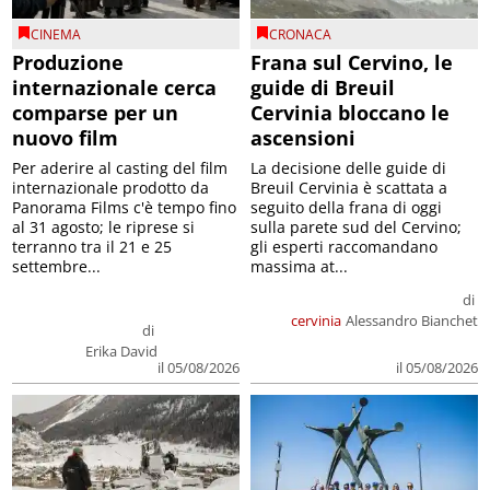
CINEMA
CRONACA
Produzione
Frana sul Cervino, le
internazionale cerca
guide di Breuil
comparse per un
Cervinia bloccano le
nuovo film
ascensioni
Per aderire al casting del film
La decisione delle guide di
internazionale prodotto da
Breuil Cervinia è scattata a
Panorama Films c'è tempo fino
seguito della frana di oggi
al 31 agosto; le riprese si
sulla parete sud del Cervino;
terranno tra il 21 e 25
gli esperti raccomandano
settembre...
massima at...
di
cervinia
Alessandro Bianchet
di
Erika David
il 05/08/2026
il 05/08/2026