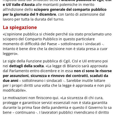
e Uil Valle d’Aosta
alle montanti polemiche in merito
all’indizione dello
sciopero generale del comparto pubblico
per la giornata del 9 dicembre
, con tanto di astensione dal
lavoro per tutta la durata del turno.
La spiegazione
«L’opinione pubblica si chiede perché sia stato proclamato uno
sciopero del Comparto Pubblico in questo particolare
momento di difficoltà del Paese – sottolineano i sindacati -.
Intanto è bene dire che la decisione non è stata presa a cuor
leggero».
Le sigle della Funzione pubblica di Cgil, Cisl e Uil entrano poi
nei
dettagli della scelta
. «La legge di Bilancio sarà approvata
dal Parlamento entro dicembre e in essa
non ci sono le risorse
per assunzioni, sicurezza e rinnovo dei contratti, scaduti da
due anni
– sottolineano i sindacati -. Sarebbe inutile lottare
per i propri diritti una volta che la legge è approvata e non più
modificabile».
Le motivazioni non finiscono qui. «La sicurezza di chi cura,
protegge e garantisce servizi essenziali non è stata garantita
durante la prima fase della pandemia e questo il Governo lo sa
bene – continuano -. I lavoratori pubblici rivendicano il diritto