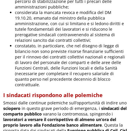
percorsi di stabilizzazione per tutti i precari delle
amministrazioni pubbliche;
considerata la mancata revoca e modifica del DM
19.10.20, emanato dal ministro della pubblica
amministrazione, con cui si limitano e si ledono diritti e
tutele fondamentali dei lavoratori e si riducono le
prerogative sindacali contravvenendo al sistema di
relazioni sancito dai contratti collettivi;
constatato, in particolare, che nel disegno di legge di
bilancio non sono previste risorse finanziarie sufficienti
per il rinnovo dei contratti collettivi nazionali e regionali
di lavoro del personale dei comparti e delle aree delle
Funzioni Centrali, delle Funzioni locali e della Sanità
(necessarie per completare il recupero salariale di
quanto perso nel precedente decennio di blocco
contrattuale.
I sindacati rispondono alle polemiche
Smossi dalle continue polemiche sull’opportunità di indire uno
sciopero
in questo grave periodo di emergenza, i
sindacati del
comparto pubblico
varano la contromossa, spingendo i
lavoratori a versare il corrispettivo di almeno un’ora del
proprio lavoro alla Fondazione banco alimentare
. Questa la
risposta data dai sindacati della
Funzione pubblica di Cgil, Cisl