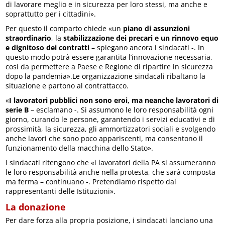
di lavorare meglio e in sicurezza per loro stessi, ma anche e
soprattutto per i cittadini».
Per questo il comparto chiede «un
piano di assunzioni
straordinario
, la
stabilizzazione dei precari e un rinnovo equo
e dignitoso dei contratti
– spiegano ancora i sindacati -. In
questo modo potrà essere garantita l’innovazione necessaria,
così da permettere a Paese e Regione di ripartire in sicurezza
dopo la pandemia».Le organizzazione sindacali ribaltano la
situazione e partono al contrattacco.
«
I lavoratori pubblici non sono eroi, ma neanche lavoratori di
serie B
– esclamano -. Si assumono le loro responsabilità ogni
giorno, curando le persone, garantendo i servizi educativi e di
prossimità, la sicurezza, gli ammortizzatori sociali e svolgendo
anche lavori che sono poco appariscenti, ma consentono il
funzionamento della macchina dello Stato».
I sindacati ritengono che «i lavoratori della PA si assumeranno
le loro responsabilità anche nella protesta, che sarà composta
ma ferma – continuano -. Pretendiamo rispetto dai
rappresentanti delle Istituzioni».
La donazione
Per dare forza alla propria posizione, i sindacati lanciano una