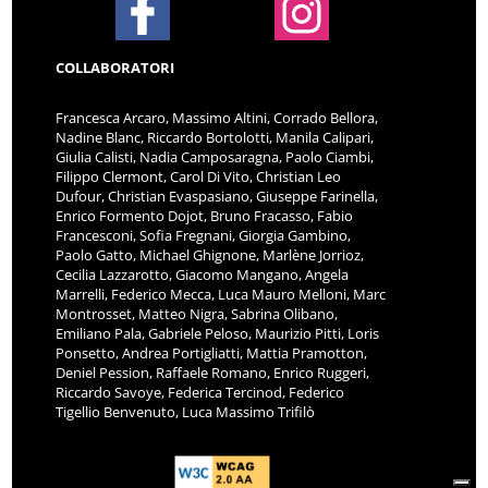
COLLABORATORI
Francesca Arcaro, Massimo Altini, Corrado Bellora,
Nadine Blanc, Riccardo Bortolotti, Manila Calipari,
Giulia Calisti, Nadia Camposaragna, Paolo Ciambi,
Filippo Clermont, Carol Di Vito, Christian Leo
Dufour, Christian Evaspasiano, Giuseppe Farinella,
Enrico Formento Dojot, Bruno Fracasso, Fabio
Francesconi, Sofia Fregnani, Giorgia Gambino,
Paolo Gatto, Michael Ghignone, Marlène Jorrioz,
Cecilia Lazzarotto, Giacomo Mangano, Angela
Marrelli, Federico Mecca, Luca Mauro Melloni, Marc
Montrosset, Matteo Nigra, Sabrina Olibano,
Emiliano Pala, Gabriele Peloso, Maurizio Pitti, Loris
Ponsetto, Andrea Portigliatti, Mattia Pramotton,
Deniel Pession, Raffaele Romano, Enrico Ruggeri,
Riccardo Savoye, Federica Tercinod, Federico
Tigellio Benvenuto, Luca Massimo Trifilò