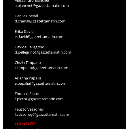
Alessandro Bianchet
a.bianchet@gazzettamatin.com
Danila Chenal
d.chenal@gazzettamatin.com
Erika David
e.david@gazzettamatin.com
Davide Pellegrino
d.pellegrino@gazzettamatin.com
Cinzia Timpano
c.timpano@gazzettamatin.com
Arianna Papalia
a.papalia@gazzettamatin.com
Thomas Piccot
t.piccot@gazzettamatin.com
Fausto Vassoney
f.vassoney@gazzettamatin.com
SEGRETERIA