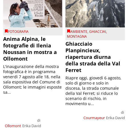
FOTOGRAFIA
AMBIENTE
,
GHIACCIAI
,
MONTAGNA
Anima Alpina, le
Ghiacciaio
fotografie di Ilenia
Planpincieux,
Noussan in mostra a
riapertura diurna
Ollomont
della strada della Val
L'inaugurazione della mostra
Ferret
fotografica è in programma
venerdì 7 agosto alle 18, nella
Riapre oggi, giovedì 6 agosto,
sala espositiva del Comune di
solo di giorno e solo in
Ollomont; le immagini esposte
discesa, la strada comunale
sa...
della Val Ferret; si riduce lo
scenario di rischio, in
movimento u...
di
Courmayeur
Erika David
di
Ollomont
Erika David