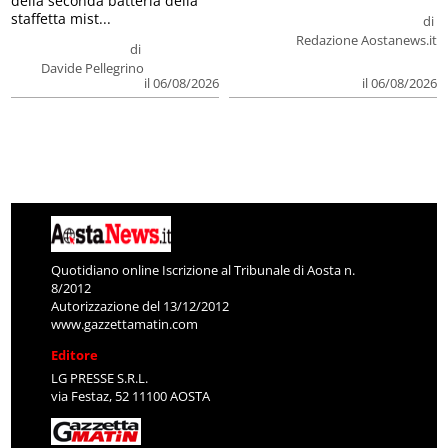
della seconda batteria della
staffetta mist...
di
Redazione Aostanews.it
di
Davide Pellegrino
il 06/08/2026
il 06/08/2026
Quotidiano online Iscrizione al Tribunale di Aosta n.
8/2012
Autorizzazione del 13/12/2012
www.gazzettamatin.com
Editore
LG PRESSE S.R.L.
via Festaz, 52 11100 AOSTA