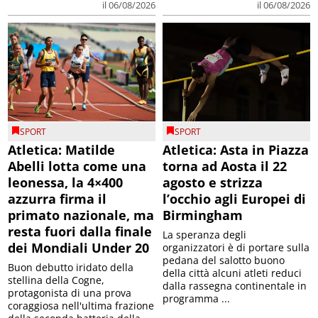
il 06/08/2026
il 06/08/2026
SPORT
SPORT
Atletica: Matilde
Atletica: Asta in Piazza
Abelli lotta come una
torna ad Aosta il 22
leonessa, la 4×400
agosto e strizza
azzurra firma il
l’occhio agli Europei di
primato nazionale, ma
Birmingham
resta fuori dalla finale
La speranza degli
dei Mondiali Under 20
organizzatori è di portare sulla
pedana del salotto buono
Buon debutto iridato della
della città alcuni atleti reduci
stellina della Cogne,
dalla rassegna continentale in
protagonista di una prova
programma ...
coraggiosa nell'ultima frazione