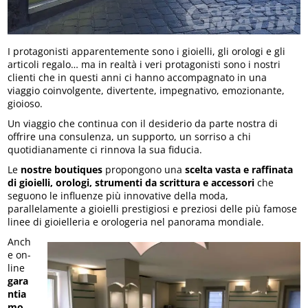
I protagonisti apparentemente sono i gioielli, gli orologi e gli
articoli regalo… ma in realtà i veri protagonisti sono i nostri
clienti che in questi anni ci hanno accompagnato in una
viaggio coinvolgente, divertente, impegnativo, emozionante,
gioioso.
Un viaggio che continua con il desiderio da parte nostra di
offrire una consulenza, un supporto, un sorriso a chi
quotidianamente ci rinnova la sua fiducia.
Le
nostre boutiques
propongono una
scelta vasta e raffinata
di gioielli, orologi, strumenti da scrittura e accessori
che
seguono le influenze più innovative della moda,
parallelamente a gioielli prestigiosi e preziosi delle più famose
linee di gioielleria e orologeria nel panorama mondiale.
Anch
e on-
line
gara
ntia
mo