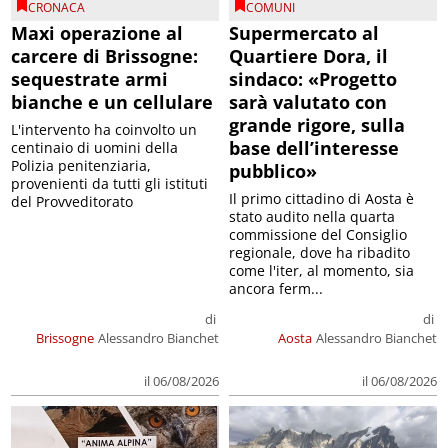
CRONACA
COMUNI
Maxi operazione al
Supermercato al
carcere di Brissogne:
Quartiere Dora, il
sequestrate armi
sindaco: «Progetto
bianche e un cellulare
sarà valutato con
grande rigore, sulla
L'intervento ha coinvolto un
base dell’interesse
centinaio di uomini della
Polizia penitenziaria,
pubblico»
provenienti da tutti gli istituti
Il primo cittadino di Aosta è
del Provveditorato
stato audito nella quarta
commissione del Consiglio
regionale, dove ha ribadito
come l'iter, al momento, sia
ancora ferm...
di
di
Brissogne
Alessandro Bianchet
Aosta
Alessandro Bianchet
il 06/08/2026
il 06/08/2026