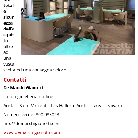
total
e
sicur
ezza
dell’a
cquis
to
oltre
ad
una
vasta
scelta ed una consegna veloce.
Contatti
De Marchi Gianotti
La tua gioielleria on-line
Aosta – Saint Vincent – Les Halles d’Aoste – Ivrea – Novara
Numero verde: 800 985023
info@demarchigianotti.com
www.demarchigianotti.com