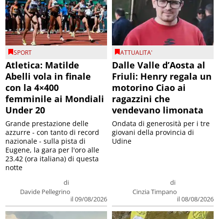
SPORT
ATTUALITA'
Atletica: Matilde
Dalle Valle d’Aosta al
Abelli vola in finale
Friuli: Henry regala un
con la 4×400
motorino Ciao ai
femminile ai Mondiali
ragazzini che
Under 20
vendevano limonata
Grande prestazione delle
Ondata di generosità per i tre
azzurre - con tanto di record
giovani della provincia di
nazionale - sulla pista di
Udine
Eugene, la gara per l'oro alle
23.42 (ora italiana) di questa
notte
di
di
Davide Pellegrino
Cinzia Timpano
il 09/08/2026
il 08/08/2026