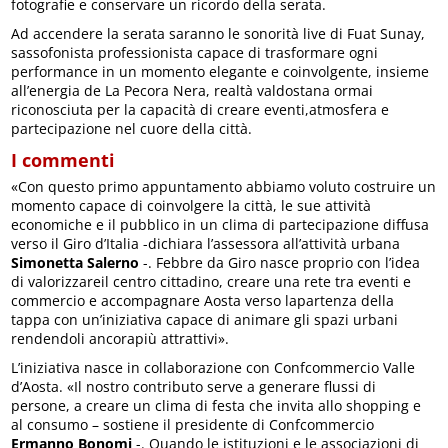
fotografie e conservare un ricordo della serata.
Ad accendere la serata saranno le sonorità live di Fuat Sunay,
sassofonista professionista capace di trasformare ogni
performance in un momento elegante e coinvolgente, insieme
all’energia de La Pecora Nera, realtà valdostana ormai
riconosciuta per la capacità di creare eventi,atmosfera e
partecipazione nel cuore della città.
I commenti
«Con questo primo appuntamento abbiamo voluto costruire un
momento capace di coinvolgere la città, le sue attività
economiche e il pubblico in un clima di partecipazione diffusa
verso il Giro d’Italia -dichiara l’assessora all’attività urbana
Simonetta Salerno
-. Febbre da Giro nasce proprio con l’idea
di valorizzareil centro cittadino, creare una rete tra eventi e
commercio e accompagnare Aosta verso lapartenza della
tappa con un’iniziativa capace di animare gli spazi urbani
rendendoli ancorapiù attrattivi».
L’iniziativa nasce in collaborazione con Confcommercio Valle
d’Aosta. «Il nostro contributo serve a generare flussi di
persone, a creare un clima di festa che invita allo shopping e
al consumo – sostiene il presidente di Confcommercio
Ermanno Bonomi
-. Quando le istituzioni e le associazioni di