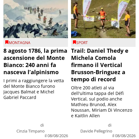
MONTAGNA
SPORT
8 agosto 1786, la prima
Trail: Daniel Thedy e
ascensione del Monte
Michela Comola
Bianco: 240 anni fa
firmano il Vertical
nasceva l’alpinismo
Brusson-Bringuez a
tempo di record
I primi a raggiungere la vetta
del Monte Bianco furono
Oltre 200 atleti al via
Jacques Balmat e Michel
dell'ultima tappa del Défì
Gabriel Paccard
Vertical, sul podio anche
Mathieu Brunod, Alex
Noussan, Miriam Di Vincenzo
e Kaitlin Allen
di
di
Cinzia Timpano
Davide Pellegrino
il 08/08/2026
il 08/08/2026