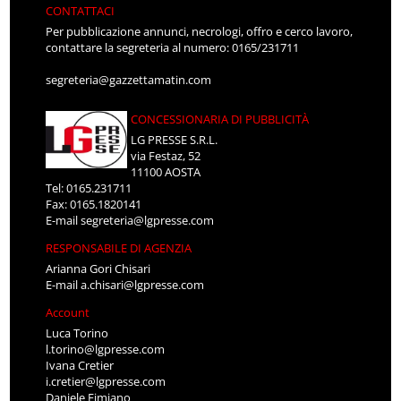
CONTATTACI
Per pubblicazione annunci, necrologi, offro e cerco lavoro,
contattare la segreteria al numero: 0165/231711
segreteria@gazzettamatin.com
CONCESSIONARIA DI PUBBLICITÀ
LG PRESSE S.R.L.
via Festaz, 52
11100 AOSTA
Tel: 0165.231711
Fax: 0165.1820141
E-mail
segreteria@lgpresse.com
RESPONSABILE DI AGENZIA
Arianna Gori Chisari
E-mail
a.chisari@lgpresse.com
Account
Luca Torino
l.torino@lgpresse.com
Ivana Cretier
i.cretier@lgpresse.com
Daniele Fimiano