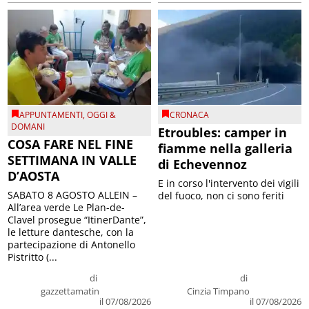
APPUNTAMENTI
,
OGGI &
CRONACA
DOMANI
Etroubles: camper in
COSA FARE NEL FINE
fiamme nella galleria
SETTIMANA IN VALLE
di Echevennoz
D’AOSTA
E in corso l'intervento dei vigili
SABATO 8 AGOSTO ALLEIN –
del fuoco, non ci sono feriti
All’area verde Le Plan-de-
Clavel prosegue “ItinerDante”,
le letture dantesche, con la
partecipazione di Antonello
Pistritto (...
di
di
gazzettamatin
Cinzia Timpano
il 07/08/2026
il 07/08/2026